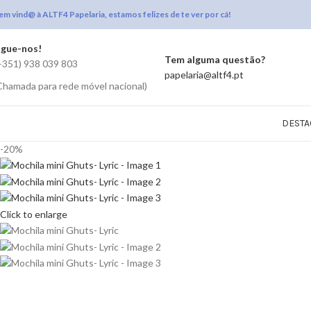
em vind@ à ALTF4 Papelaria, estamos felizes de te ver por cá!
igue-nos!
Tem alguma questão?
+351) 938 039 803
papelaria@altf4.pt
Chamada para rede móvel nacional)
DESTA
-20%
Click to enlarge