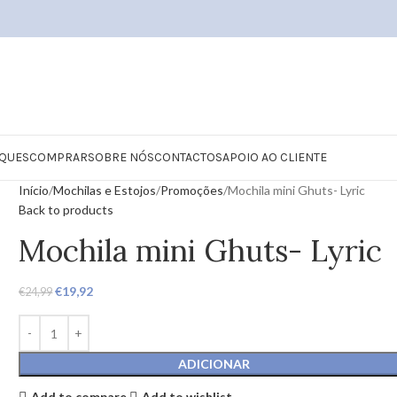
QUES
COMPRAR
SOBRE NÓS
CONTACTOS
APOIO AO CLIENTE
Início
Mochilas e Estojos
Promoções
Mochila mini Ghuts- Lyric
Back to products
Mochila mini Ghuts- Lyric
€
19,92
€
24,99
ADICIONAR
Add to compare
Add to wishlist