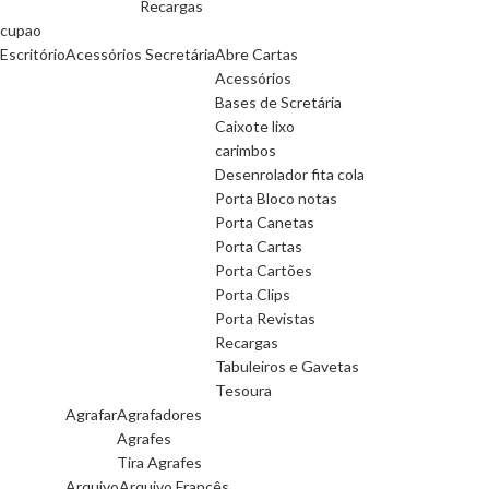
Recargas
cupao
Escritório
Acessórios Secretária
Abre Cartas
Acessórios
Bases de Scretária
Caixote lixo
carimbos
Desenrolador fita cola
Porta Bloco notas
Porta Canetas
Porta Cartas
Porta Cartões
Porta Clips
Porta Revistas
Recargas
Tabuleiros e Gavetas
Tesoura
Agrafar
Agrafadores
Agrafes
Tira Agrafes
Arquivo
Arquivo Francês