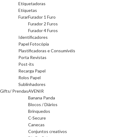
Etiquetadoras
Etiquetas
Furar
Furador 1 Furo
Furador 2 Furos
Furador 4 Furos
Identificadores
Papel Fotocópia
Plastificadoras e Consumivéis
Porta Revistas
Post-its
Recarga Papel
Rolos Papel
Sublinhadores
Gifts/ Prendas
AVENIR
Banana Panda
Blocos / Diários
Brinquedos
C-Secure
Canecas
Conjuntos creativos