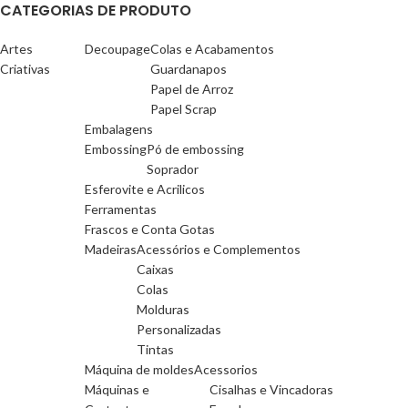
CATEGORIAS DE PRODUTO
Artes
Decoupage
Colas e Acabamentos
Criativas
Guardanapos
Papel de Arroz
Papel Scrap
Embalagens
Embossing
Pó de embossing
Soprador
Esferovite e Acrilicos
Ferramentas
Frascos e Conta Gotas
Madeiras
Acessórios e Complementos
Caixas
Colas
Molduras
Personalizadas
Tintas
Máquina de moldes
Acessorios
Máquinas e
Cisalhas e Vincadoras