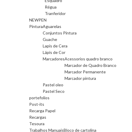
Esquadro
Régua
Tranferidor
NEWPEN
Pintura
Aguarelas
Conjuntos Pintura
Guache
Lapis de Cera
Lápis de Cor
Marcadores
Acessorios quadro branco
Marcador de Quadro Branco
Marcador Permanente
Marcador pintura
Pastel oleo
Pastel Seco
portefolios
Post-its
Recarga Papel
Recargas
Tesoura
Trabalhos Manuais
Bloco de cartolina