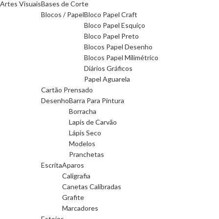
Artes Visuais
Bases de Corte
Blocos / Papel
Bloco Papel Craft
Bloco Papel Esquiço
Bloco Papel Preto
Blocos Papel Desenho
Blocos Papel Milimétrico
Diários Gráficos
Papel Aguarela
Cartão Prensado
Desenho
Barra Para Pintura
Borracha
Lapis de Carvão
Lápis Seco
Modelos
Pranchetas
Escrita
Aparos
Caligrafia
Canetas Calibradas
Grafite
Marcadores
Estojos