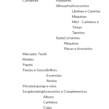
Cortantes
Furadores
Silhouette
Acessorios
Lâminas e Canetas
Máquinas
Mint - Carimbos e
Tintas
Tapetes
Sizzix
Cortantes
Máquinas
Placas e Acesórios
Marcador Textil
Moldes
Papeis
Pastas e Gesso
Brilhos
Essencias
Resina
Pinceis
esponja e rolos
Scrapbooking
Acessórios e Complementos
Albuns
Carimbos
Colas