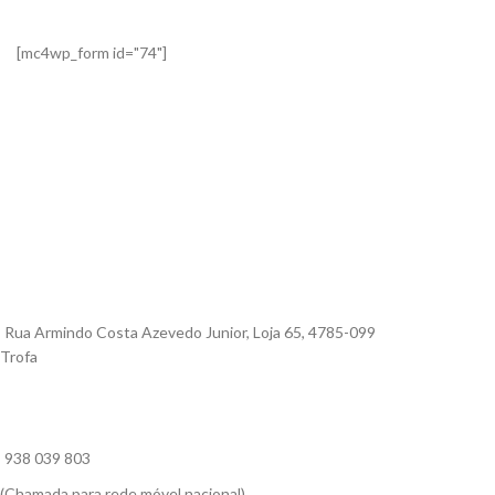
[mc4wp_form id="74"]
Rua Armindo Costa Azevedo Junior, Loja 65, 4785-099
Trofa
938 039 803
(Chamada para rede móvel nacional)