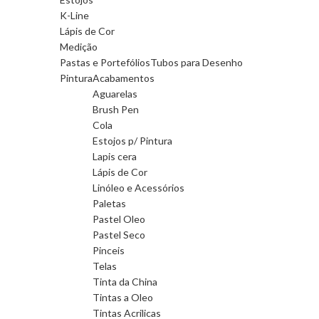
K-Line
Lápis de Cor
Medição
Pastas e Portefólios
Tubos para Desenho
Pintura
Acabamentos
Aguarelas
Brush Pen
Cola
Estojos p/ Pintura
Lapis cera
Lápis de Cor
Linóleo e Acessórios
Paletas
Pastel Oleo
Pastel Seco
Pinceis
Telas
Tinta da China
Tintas a Oleo
Tintas Acrilicas