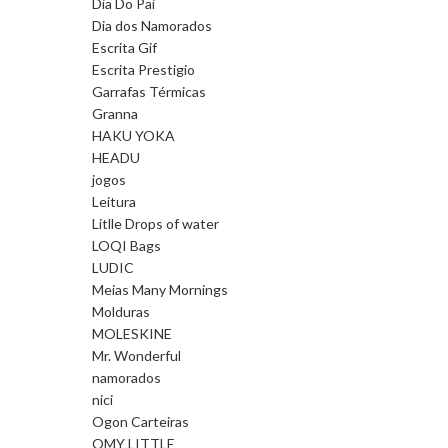
Dia Do Pai
Dia dos Namorados
Escrita Gif
Escrita Prestigio
Garrafas Térmicas
Granna
HAKU YOKA
HEADU
jogos
Leitura
Litlle Drops of water
LOQI Bags
LUDIC
Meias Many Mornings
Molduras
MOLESKINE
Mr. Wonderful
namorados
nici
Ogon Carteiras
OMY LITTLE