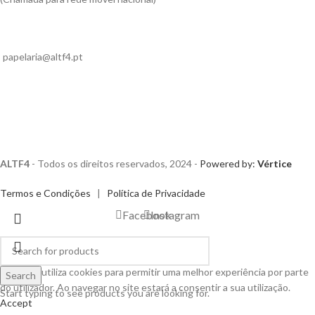
papelaria@altf4.pt
ALTF4
- Todos os direitos reservados, 2024 -
Powered by:
Vértice
Termos e Condições
|
Política de Privacidade
Facebook
Instagram
Este site utiliza cookies para permitir uma melhor experiência por parte
Search
do utilizador. Ao navegar no site estará a consentir a sua utilização.
Start typing to see products you are looking for.
Accept