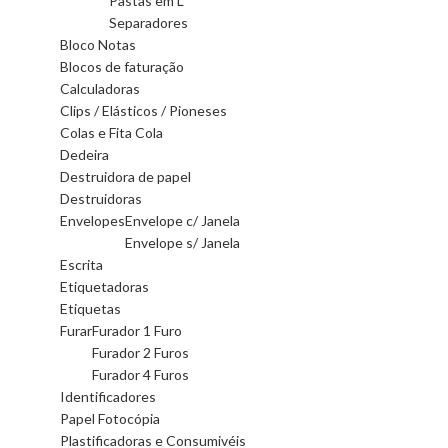
Pastas em L
Separadores
Bloco Notas
Blocos de faturação
Calculadoras
Clips / Elásticos / Pioneses
Colas e Fita Cola
Dedeira
Destruidora de papel
Destruidoras
Envelopes
Envelope c/ Janela
Envelope s/ Janela
Escrita
Etiquetadoras
Etiquetas
Furar
Furador 1 Furo
Furador 2 Furos
Furador 4 Furos
Identificadores
Papel Fotocópia
Plastificadoras e Consumivéis