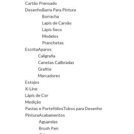
Cartão Prensado
Desenho
Barra Para Pintura
Borracha
Lapis de Carvão
Lápis Seco
Modelos
Pranchetas
Escrita
Aparos
Caligrafia
Canetas Calibradas
Grafite
Marcadores
Estojos
K-Line
Lápis de Cor
Medição
Pastas e Portefólios
Tubos para Desenho
Pintura
Acabamentos
Aguarelas
Brush Pen