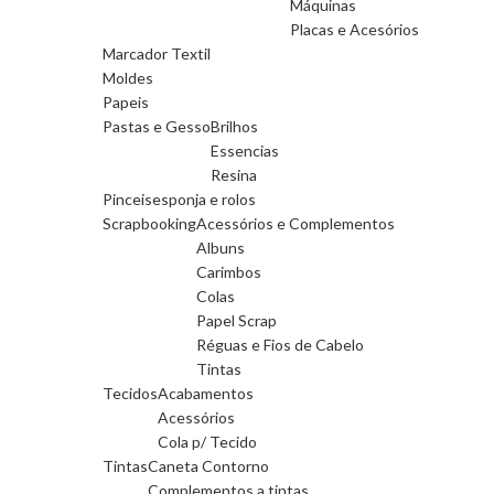
Máquinas
Placas e Acesórios
Marcador Textil
Moldes
Papeis
Pastas e Gesso
Brilhos
Essencias
Resina
Pinceis
esponja e rolos
Scrapbooking
Acessórios e Complementos
Albuns
Carimbos
Colas
Papel Scrap
Réguas e Fios de Cabelo
Tintas
Tecidos
Acabamentos
Acessórios
Cola p/ Tecido
Tintas
Caneta Contorno
Complementos a tintas