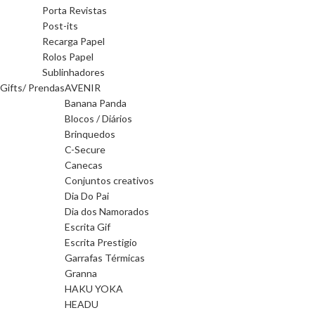
Porta Revistas
Post-its
Recarga Papel
Rolos Papel
Sublinhadores
Gifts/ Prendas
AVENIR
Banana Panda
Blocos / Diários
Brinquedos
C-Secure
Canecas
Conjuntos creativos
Dia Do Pai
Dia dos Namorados
Escrita Gif
Escrita Prestigio
Garrafas Térmicas
Granna
HAKU YOKA
HEADU