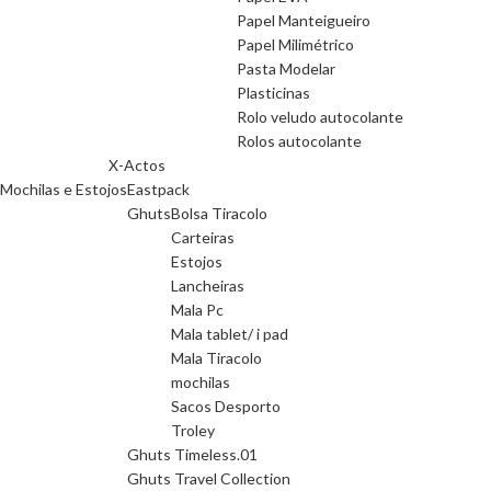
Papel Manteigueiro
Papel Milimétrico
Pasta Modelar
Plasticinas
Rolo veludo autocolante
Rolos autocolante
X-Actos
Mochilas e Estojos
Eastpack
Ghuts
Bolsa Tiracolo
Carteiras
Estojos
Lancheiras
Mala Pc
Mala tablet/ i pad
Mala Tiracolo
mochilas
Sacos Desporto
Troley
Ghuts Timeless.01
Ghuts Travel Collection