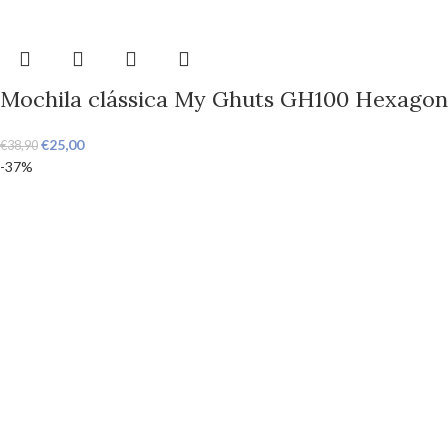
Mochila clássica My Ghuts GH100 Hexagon
€
25,00
€
38,90
-37%