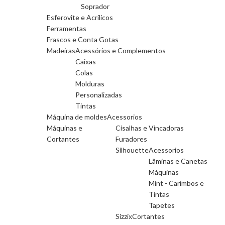
Soprador
Esferovite e Acrilicos
Ferramentas
Frascos e Conta Gotas
Madeiras
Acessórios e Complementos
Caixas
Colas
Molduras
Personalizadas
Tintas
Máquina de moldes
Acessorios
Máquinas e
Cisalhas e Vincadoras
Cortantes
Furadores
Silhouette
Acessorios
Lâminas e Canetas
Máquinas
Mint - Carimbos e
Tintas
Tapetes
Sizzix
Cortantes