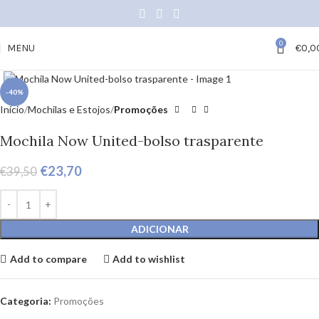
0
MENU
€
0,0
Click to enlarge
-40%
Início
Mochilas e Estojos
Promoções
Mochila Now United-bolso trasparente
€
23,70
€
39,50
ADICIONAR
Add to compare
Add to wishlist
Categoria:
Promoções