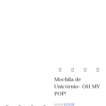
Mochila de
Unicórnio- OH MY
POP!
€
25,00
€
33,00