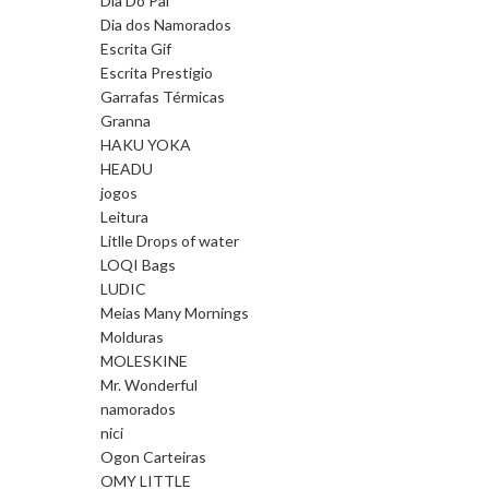
Dia Do Pai
Dia dos Namorados
Escrita Gif
Escrita Prestigio
Garrafas Térmicas
Granna
HAKU YOKA
HEADU
jogos
Leitura
Litlle Drops of water
LOQI Bags
LUDIC
Meias Many Mornings
Molduras
MOLESKINE
Mr. Wonderful
namorados
nici
Ogon Carteiras
OMY LITTLE