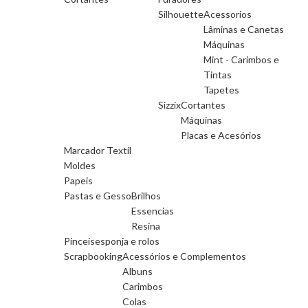
Silhouette
Acessorios
Lâminas e Canetas
Máquinas
Mint - Carimbos e
Tintas
Tapetes
Sizzix
Cortantes
Máquinas
Placas e Acesórios
Marcador Textil
Moldes
Papeis
Pastas e Gesso
Brilhos
Essencias
Resina
Pinceis
esponja e rolos
Scrapbooking
Acessórios e Complementos
Albuns
Carimbos
Colas