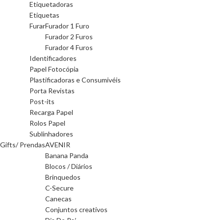
Etiquetadoras
Etiquetas
Furar
Furador 1 Furo
Furador 2 Furos
Furador 4 Furos
Identificadores
Papel Fotocópia
Plastificadoras e Consumivéis
Porta Revistas
Post-its
Recarga Papel
Rolos Papel
Sublinhadores
Gifts/ Prendas
AVENIR
Banana Panda
Blocos / Diários
Brinquedos
C-Secure
Canecas
Conjuntos creativos