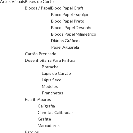
Artes Visuais
Bases de Corte
Blocos / Papel
Bloco Papel Craft
Bloco Papel Esquiço
Bloco Papel Preto
Blocos Papel Desenho
Blocos Papel Milimétrico
Diários Gráficos
Papel Aguarela
Cartão Prensado
Desenho
Barra Para Pintura
Borracha
Lapis de Carvão
Lápis Seco
Modelos
Pranchetas
Escrita
Aparos
Caligrafia
Canetas Calibradas
Grafite
Marcadores
Estojos