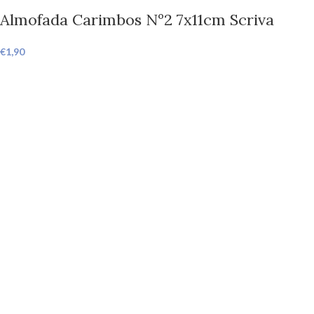
Almofada Carimbos Nº2 7x11cm Scriva
€
1,90