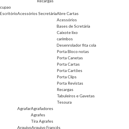
Recargas
cupao
Escritório
Acessórios Secretária
Abre Cartas
Acessórios
Bases de Scretária
Caixote lixo
carimbos
Desenrolador fita cola
Porta Bloco notas
Porta Canetas
Porta Cartas
Porta Cartões
Porta Clips
Porta Revistas
Recargas
Tabuleiros e Gavetas
Tesoura
Agrafar
Agrafadores
Agrafes
Tira Agrafes
Arquivo
Arquivo Francês