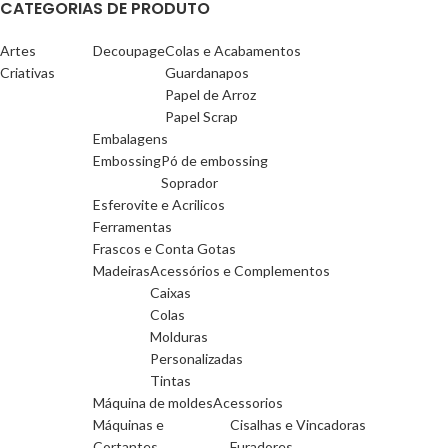
CATEGORIAS DE PRODUTO
Artes
Decoupage
Colas e Acabamentos
Criativas
Guardanapos
Papel de Arroz
Papel Scrap
Embalagens
Embossing
Pó de embossing
Soprador
Esferovite e Acrilicos
Ferramentas
Frascos e Conta Gotas
Madeiras
Acessórios e Complementos
Caixas
Colas
Molduras
Personalizadas
Tintas
Máquina de moldes
Acessorios
Máquinas e
Cisalhas e Vincadoras
Cortantes
Furadores