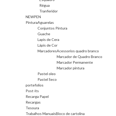
Régua
Tranferidor
NEWPEN
Pintura
Aguarelas
Conjuntos Pintura
Guache
Lapis de Cera
Lápis de Cor
Marcadores
Acessorios quadro branco
Marcador de Quadro Branco
Marcador Permanente
Marcador pintura
Pastel oleo
Pastel Seco
portefolios
Post-its
Recarga Papel
Recargas
Tesoura
Trabalhos Manuais
Bloco de cartolina