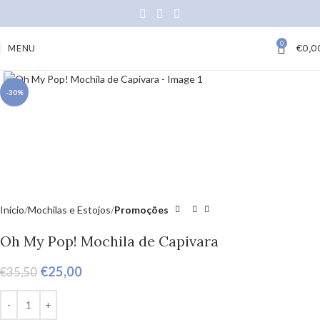
0
MENU
€
0,0
Click to enlarge
-30%
Início
Mochilas e Estojos
Promoções
Oh My Pop! Mochila de Capivara
€
25,00
€
35,50