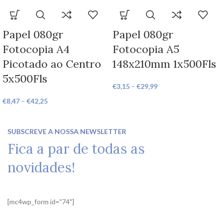
Papel 080gr
Papel 080gr
Fotocopia A4
Fotocopia A5
Picotado ao Centro
148x210mm 1x500Fls
5x500Fls
€
3,15
–
€
29,99
€
8,47
–
€
42,25
SUBSCREVE A NOSSA NEWSLETTER
Fica a par de todas as
novidades!
[mc4wp_form id="74"]