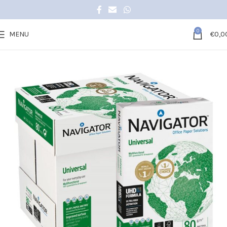
0
MENU
€
0,0