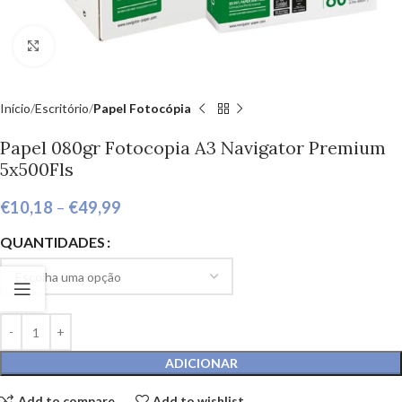
Click to enlarge
Início
Escritório
Papel Fotocópia
Papel 080gr Fotocopia A3 Navigator Premium
5x500Fls
€
10,18
–
€
49,99
QUANTIDADES
ADICIONAR
Add to compare
Add to wishlist