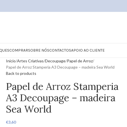
QUES
COMPRAR
SOBRE NÓS
CONTACTOS
APOIO AO CLIENTE
Início
Artes Criativas
Decoupage
Papel de Arroz
Papel de Arroz Stamperia A3 Decoupage – madeira Sea World
Back to products
Papel de Arroz Stamperia
A3 Decoupage – madeira
Sea World
€
3,60