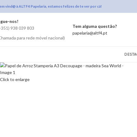
em vind@ à ALTF4 Papelaria, estamos felizes de te ver por cá!
igue-nos!
Tem alguma questão?
+351) 938 039 803
papelaria@altf4.pt
Chamada para rede móvel nacional)
DESTA
Click to enlarge