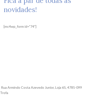
Fica a par de todas as
novidades!
[mc4wp_form id="74"]
Rua Armindo Costa Azevedo Junior, Loja 65, 4785-099
Trofa