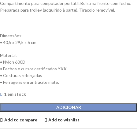
Compartimento para computador portátil. Bolsa na frente com fecho.
Preparada para trolley (adquirido à parte). Tiracolo removível.
Dimensões:
• 40,5 x 29,5 x 6 cm
Material:
• Nylon 600D
• Fechos e cursor certificados YKK
• Costuras reforçadas
• Ferragens em antracite mate.
1 em stock
ADICIONAR
Add to compare
Add to wishlist