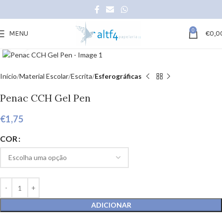
0
MENU
€
0,0
Click to enlarge
Início
Material Escolar
Escrita
Esferográficas
Penac CCH Gel Pen
€
1,75
COR
ADICIONAR