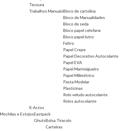
Tesoura
Trabalhos Manuais
Bloco de cartolina
Bloco de Manualidades
Bloco de seda
Bloco papel celofane
Bloco papel lutro
Feltro
Papel Crepe
Papel Decorativo Autocolante
Papel EVA
Papel Manteigueiro
Papel Milimétrico
Pasta Modelar
Plasticinas
Rolo veludo autocolante
Rolos autocolante
X-Actos
Mochilas e Estojos
Eastpack
Ghuts
Bolsa Tiracolo
Carteiras