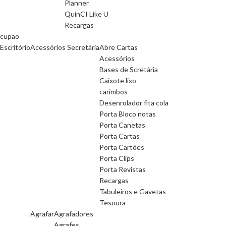
Planner
QuinCI Like U
Recargas
cupao
Escritório
Acessórios Secretária
Abre Cartas
Acessórios
Bases de Scretária
Caixote lixo
carimbos
Desenrolador fita cola
Porta Bloco notas
Porta Canetas
Porta Cartas
Porta Cartões
Porta Clips
Porta Revistas
Recargas
Tabuleiros e Gavetas
Tesoura
Agrafar
Agrafadores
Agrafes