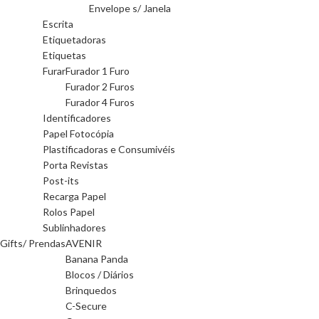
Envelope s/ Janela
Escrita
Etiquetadoras
Etiquetas
Furar
Furador 1 Furo
Furador 2 Furos
Furador 4 Furos
Identificadores
Papel Fotocópia
Plastificadoras e Consumivéis
Porta Revistas
Post-its
Recarga Papel
Rolos Papel
Sublinhadores
Gifts/ Prendas
AVENIR
Banana Panda
Blocos / Diários
Brinquedos
C-Secure