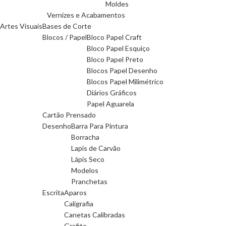
Moldes
Vernizes e Acabamentos
Artes Visuais
Bases de Corte
Blocos / Papel
Bloco Papel Craft
Bloco Papel Esquiço
Bloco Papel Preto
Blocos Papel Desenho
Blocos Papel Milimétrico
Diários Gráficos
Papel Aguarela
Cartão Prensado
Desenho
Barra Para Pintura
Borracha
Lapis de Carvão
Lápis Seco
Modelos
Pranchetas
Escrita
Aparos
Caligrafia
Canetas Calibradas
Grafite