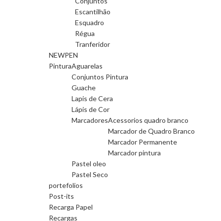
Conjuntos
Escantilhão
Esquadro
Régua
Tranferidor
NEWPEN
Pintura
Aguarelas
Conjuntos Pintura
Guache
Lapis de Cera
Lápis de Cor
Marcadores
Acessorios quadro branco
Marcador de Quadro Branco
Marcador Permanente
Marcador pintura
Pastel oleo
Pastel Seco
portefolios
Post-its
Recarga Papel
Recargas