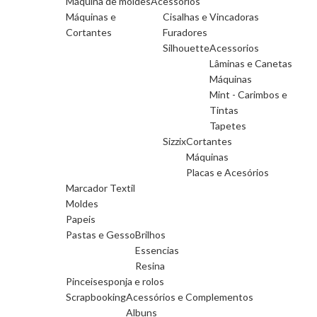
Máquina de moldes
Acessorios
Máquinas e
Cisalhas e Vincadoras
Cortantes
Furadores
Silhouette
Acessorios
Lâminas e Canetas
Máquinas
Mint - Carimbos e
Tintas
Tapetes
Sizzix
Cortantes
Máquinas
Placas e Acesórios
Marcador Textil
Moldes
Papeis
Pastas e Gesso
Brilhos
Essencias
Resina
Pinceis
esponja e rolos
Scrapbooking
Acessórios e Complementos
Albuns