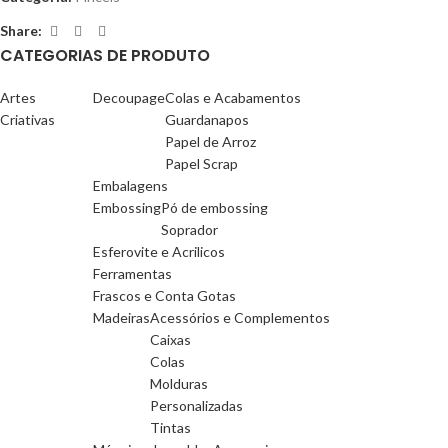
Share:
CATEGORIAS DE PRODUTO
Artes
Decoupage
Colas e Acabamentos
Criativas
Guardanapos
Papel de Arroz
Papel Scrap
Embalagens
Embossing
Pó de embossing
Soprador
Esferovite e Acrilicos
Ferramentas
Frascos e Conta Gotas
Madeiras
Acessórios e Complementos
Caixas
Colas
Molduras
Personalizadas
Tintas