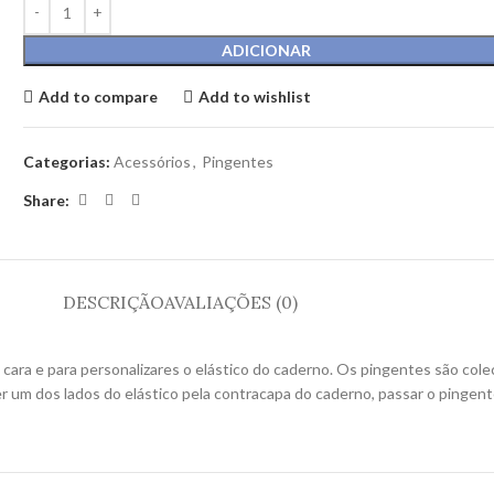
ADICIONAR
Add to compare
Add to wishlist
Categorias:
Acessórios
,
Pingentes
Share:
DESCRIÇÃO
AVALIAÇÕES (0)
 cara e para personalizares o elástico do caderno. Os pingentes são col
er um dos lados do elástico pela contracapa do caderno, passar o pingente