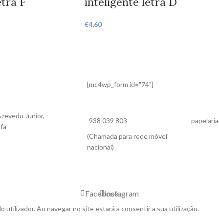
etra F
inteligente letra D
€
4,60
[mc4wp_form id="74"]
zevedo Junior,
938 039 803
papelaria
ofa
(Chamada para rede móvel
nacional)
Facebook
Instagram
o utilizador. Ao navegar no site estará a consentir a sua utilização.