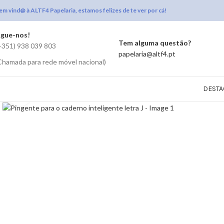
em vind@ à ALTF4 Papelaria, estamos felizes de te ver por cá!
igue-nos!
Tem alguma questão?
+351) 938 039 803
papelaria@altf4.pt
Chamada para rede móvel nacional)
DESTA
Click to enlarge