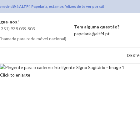
em vind@ à ALTF4 Papelaria, estamos felizes de te ver por cá!
igue-nos!
Tem alguma questão?
+351) 938 039 803
papelaria@altf4.pt
Chamada para rede móvel nacional)
DESTA
Click to enlarge