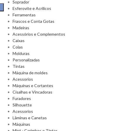
Soprador
Esferovite e Acrilicos
Ferramentas
Frascos e Conta Gotas
Madeiras
Acessórios e Complementos
Caixas
Colas
Molduras
Personalizadas
Tintas
Máquina de moldes
Acessorios
Máquinas e Cortantes
Cisalhas e Vincadoras
Furadores
Silhouette
Acessorios
Lâminas e Canetas
Máquinas
Mint - Carimbos e Tintas