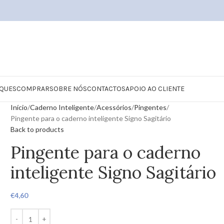
QUES
COMPRAR
SOBRE NÓS
CONTACTOS
APOIO AO CLIENTE
Início
Caderno Inteligente
Acessórios
Pingentes
Pingente para o caderno inteligente Signo Sagitário
Back to products
Pingente para o caderno
inteligente Signo Sagitário
€
4,60