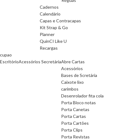
Réguas
Cadernos
Calendário
Capas e Contracapas
Kit Strap & Go
Planner
QuinCI Like U
Recargas
cupao
Escritório
Acessórios Secretária
Abre Cartas
Acessórios
Bases de Scretária
Caixote lixo
carimbos
Desenrolador fita cola
Porta Bloco notas
Porta Canetas
Porta Cartas
Porta Cartões
Porta Clips
Porta Revistas