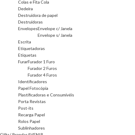
Colas e Fita Cola
Dedeira
Destruidora de papel
Destruidoras
Envelopes
Envelope c/ Janela
Envelope s/ Janela
Escrita
Etiquetadoras
Etiquetas
Furar
Furador 1 Furo
Furador 2 Furos
Furador 4 Furos
Identificadores
Papel Fotocópia
Plastificadoras e Consumivéis
Porta Revistas
Post-its
Recarga Papel
Rolos Papel
Sublinhadores
Gifts/ Prendas
AVENIR