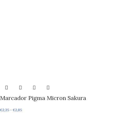
Marcador Pigma Micron Sakura
€
2,35
–
€
2,85