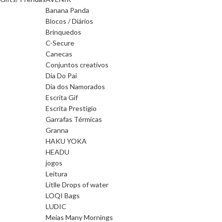
Banana Panda
Blocos / Diários
Brinquedos
C-Secure
Canecas
Conjuntos creativos
Dia Do Pai
Dia dos Namorados
Escrita Gif
Escrita Prestigio
Garrafas Térmicas
Granna
HAKU YOKA
HEADU
jogos
Leitura
Litlle Drops of water
LOQI Bags
LUDIC
Meias Many Mornings