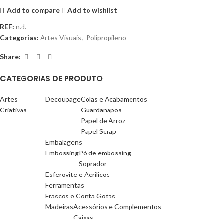
Add to compare
Add to wishlist
REF:
n.d.
Categorias:
Artes Visuais
,
Polipropileno
Share:
CATEGORIAS DE PRODUTO
Artes
Decoupage
Colas e Acabamentos
Criativas
Guardanapos
Papel de Arroz
Papel Scrap
Embalagens
Embossing
Pó de embossing
Soprador
Esferovite e Acrilicos
Ferramentas
Frascos e Conta Gotas
Madeiras
Acessórios e Complementos
Caixas