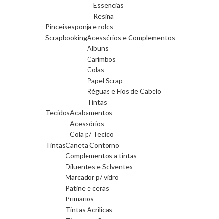
Essencias
Resina
Pinceis
esponja e rolos
Scrapbooking
Acessórios e Complementos
Albuns
Carimbos
Colas
Papel Scrap
Réguas e Fios de Cabelo
Tintas
Tecidos
Acabamentos
Acessórios
Cola p/ Tecido
Tintas
Caneta Contorno
Complementos a tintas
Diluentes e Solventes
Marcador p/ vidro
Patine e ceras
Primários
Tintas Acrilicas