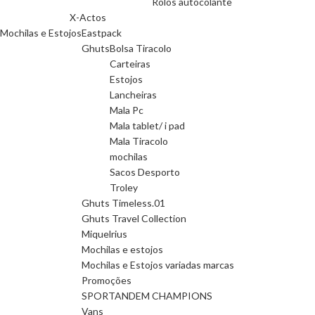
Rolos autocolante
X-Actos
Mochilas e Estojos
Eastpack
Ghuts
Bolsa Tiracolo
Carteiras
Estojos
Lancheiras
Mala Pc
Mala tablet/ i pad
Mala Tiracolo
mochilas
Sacos Desporto
Troley
Ghuts Timeless.01
Ghuts Travel Collection
Miquelrius
Mochilas e estojos
Mochilas e Estojos variadas marcas
Promoções
SPORTANDEM CHAMPIONS
Vans