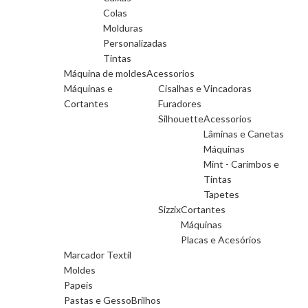
Colas
Molduras
Personalizadas
Tintas
Máquina de moldes
Acessorios
Máquinas e
Cisalhas e Vincadoras
Cortantes
Furadores
Silhouette
Acessorios
Lâminas e Canetas
Máquinas
Mint - Carimbos e
Tintas
Tapetes
Sizzix
Cortantes
Máquinas
Placas e Acesórios
Marcador Textil
Moldes
Papeis
Pastas e Gesso
Brilhos