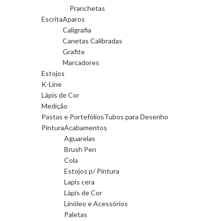
Pranchetas
Escrita
Aparos
Caligrafia
Canetas Calibradas
Grafite
Marcadores
Estojos
K-Line
Lápis de Cor
Medição
Pastas e Portefólios
Tubos para Desenho
Pintura
Acabamentos
Aguarelas
Brush Pen
Cola
Estojos p/ Pintura
Lapis cera
Lápis de Cor
Linóleo e Acessórios
Paletas