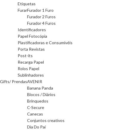
Etiquetas
Furar
Furador 1 Furo
Furador 2 Furos
Furador 4 Furos
Identificadores
Papel Fotocópia
Plastificadoras e Consumivéis
Porta Revistas
Post-its
Recarga Papel
Rolos Papel
Sublinhadores
Gifts/ Prendas
AVENIR
Banana Panda
Blocos / Diários
Brinquedos
C-Secure
Canecas
Conjuntos creativos
Dia Do Pai