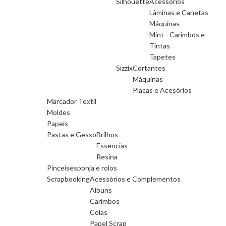
Silhouette
Acessorios
Lâminas e Canetas
Máquinas
Mint - Carimbos e
Tintas
Tapetes
Sizzix
Cortantes
Máquinas
Placas e Acesórios
Marcador Textil
Moldes
Papeis
Pastas e Gesso
Brilhos
Essencias
Resina
Pinceis
esponja e rolos
Scrapbooking
Acessórios e Complementos
Albuns
Carimbos
Colas
Papel Scrap