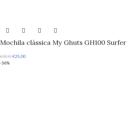
Mochila clássica My Ghuts GH100 Surfer
€
25,00
€
38,90
-36%