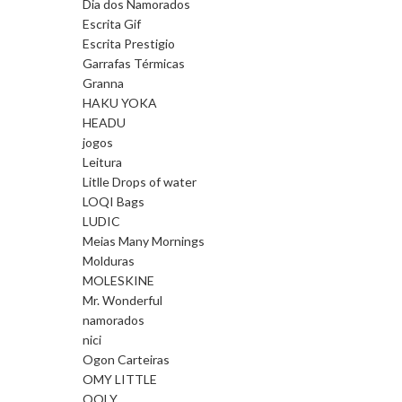
Dia dos Namorados
Escrita Gif
Escrita Prestigio
Garrafas Térmicas
Granna
HAKU YOKA
HEADU
jogos
Leitura
Litlle Drops of water
LOQI Bags
LUDIC
Meias Many Mornings
Molduras
MOLESKINE
Mr. Wonderful
namorados
nici
Ogon Carteiras
OMY LITTLE
OOLY