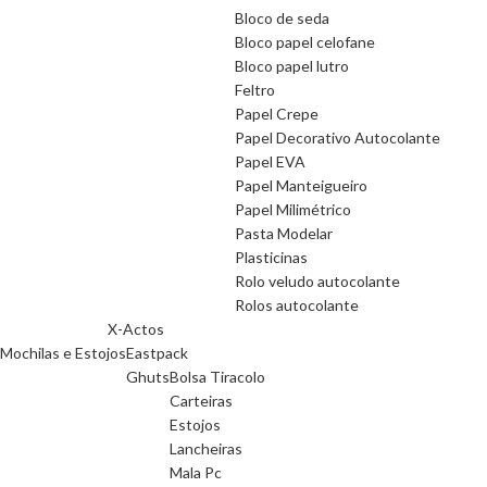
Bloco de seda
Bloco papel celofane
Bloco papel lutro
Feltro
Papel Crepe
Papel Decorativo Autocolante
Papel EVA
Papel Manteigueiro
Papel Milimétrico
Pasta Modelar
Plasticinas
Rolo veludo autocolante
Rolos autocolante
X-Actos
Mochilas e Estojos
Eastpack
Ghuts
Bolsa Tiracolo
Carteiras
Estojos
Lancheiras
Mala Pc