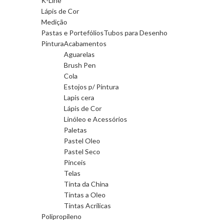
K-Line
Lápis de Cor
Medição
Pastas e Portefólios
Tubos para Desenho
Pintura
Acabamentos
Aguarelas
Brush Pen
Cola
Estojos p/ Pintura
Lapis cera
Lápis de Cor
Linóleo e Acessórios
Paletas
Pastel Oleo
Pastel Seco
Pinceis
Telas
Tinta da China
Tintas a Oleo
Tintas Acrilicas
Polipropileno