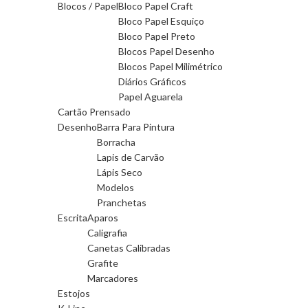
Blocos / Papel
Bloco Papel Craft
Bloco Papel Esquiço
Bloco Papel Preto
Blocos Papel Desenho
Blocos Papel Milimétrico
Diários Gráficos
Papel Aguarela
Cartão Prensado
Desenho
Barra Para Pintura
Borracha
Lapis de Carvão
Lápis Seco
Modelos
Pranchetas
Escrita
Aparos
Caligrafia
Canetas Calibradas
Grafite
Marcadores
Estojos