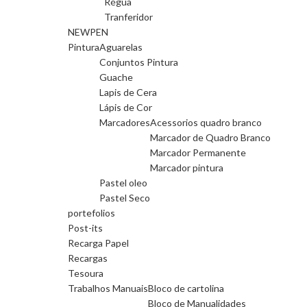
Régua
Tranferidor
NEWPEN
Pintura
Aguarelas
Conjuntos Pintura
Guache
Lapis de Cera
Lápis de Cor
Marcadores
Acessorios quadro branco
Marcador de Quadro Branco
Marcador Permanente
Marcador pintura
Pastel oleo
Pastel Seco
portefolios
Post-its
Recarga Papel
Recargas
Tesoura
Trabalhos Manuais
Bloco de cartolina
Bloco de Manualidades