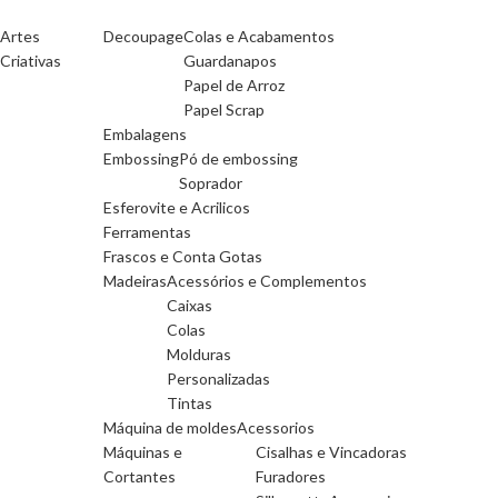
Artes
Decoupage
Colas e Acabamentos
Criativas
Guardanapos
Papel de Arroz
Papel Scrap
Embalagens
Embossing
Pó de embossing
Soprador
Esferovite e Acrilicos
Ferramentas
Frascos e Conta Gotas
Madeiras
Acessórios e Complementos
Caixas
Colas
Molduras
Personalizadas
Tintas
Máquina de moldes
Acessorios
Máquinas e
Cisalhas e Vincadoras
Cortantes
Furadores