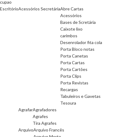
cupao
Escritório
Acessórios Secretária
Abre Cartas
Acessórios
Bases de Scretária
Caixote lixo
carimbos
Desenrolador fita cola
Porta Bloco notas
Porta Canetas
Porta Cartas
Porta Cartões
Porta Clips
Porta Revistas
Recargas
Tabuleiros e Gavetas
Tesoura
Agrafar
Agrafadores
Agrafes
Tira Agrafes
Arquivo
Arquivo Francês
Arquivo Morto