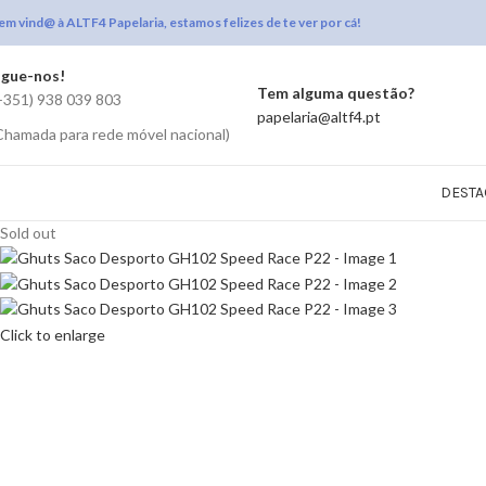
em vind@ à ALTF4 Papelaria, estamos felizes de te ver por cá!
igue-nos!
Tem alguma questão?
+351) 938 039 803
papelaria@altf4.pt
Chamada para rede móvel nacional)
DESTA
Sold out
Click to enlarge