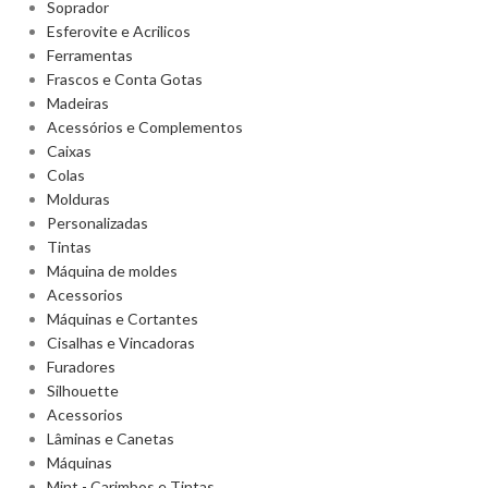
Soprador
Esferovite e Acrilicos
Ferramentas
Frascos e Conta Gotas
Madeiras
Acessórios e Complementos
Caixas
Colas
Molduras
Personalizadas
Tintas
Máquina de moldes
Acessorios
Máquinas e Cortantes
Cisalhas e Vincadoras
Furadores
Silhouette
Acessorios
Lâminas e Canetas
Máquinas
Mint - Carimbos e Tintas