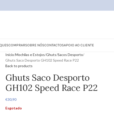
QUES
COMPRAR
SOBRE NÓS
CONTACTOS
APOIO AO CLIENTE
Início
Mochilas e Estojos
Ghuts
Sacos Desporto
Ghuts Saco Desporto GH102 Speed Race P22
Back to products
Ghuts Saco Desporto
GH102 Speed Race P22
€
30,90
Esgotado