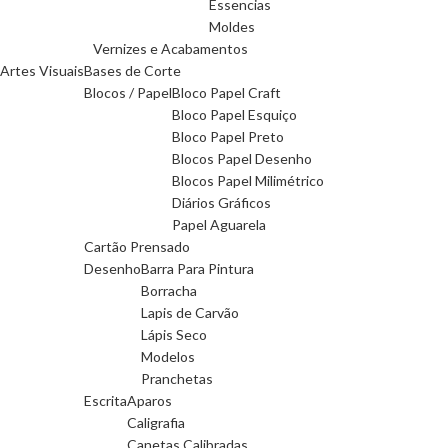
Essencias
Moldes
Vernizes e Acabamentos
Artes Visuais
Bases de Corte
Blocos / Papel
Bloco Papel Craft
Bloco Papel Esquiço
Bloco Papel Preto
Blocos Papel Desenho
Blocos Papel Milimétrico
Diários Gráficos
Papel Aguarela
Cartão Prensado
Desenho
Barra Para Pintura
Borracha
Lapis de Carvão
Lápis Seco
Modelos
Pranchetas
Escrita
Aparos
Caligrafia
Canetas Calibradas