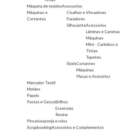
Máquina de moldes
Acessorios
Máquinas e
Cisalhas e Vincadoras
Cortantes
Furadores
Silhouette
Acessorios
Lâminas e Canetas
Máquinas
Mint - Carimbos e
Tintas
Tapetes
Sizzix
Cortantes
Máquinas
Placas e Acesórios
Marcador Textil
Moldes
Papeis
Pastas e Gesso
Brilhos
Essencias
Resina
Pinceis
esponja e rolos
Scrapbooking
Acessórios e Complementos