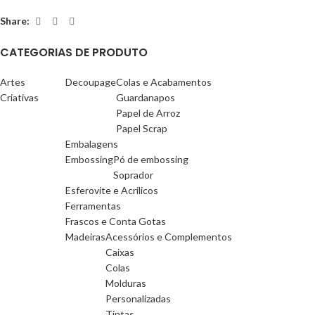
Share:
CATEGORIAS DE PRODUTO
Artes
Decoupage
Colas e Acabamentos
Criativas
Guardanapos
Papel de Arroz
Papel Scrap
Embalagens
Embossing
Pó de embossing
Soprador
Esferovite e Acrilicos
Ferramentas
Frascos e Conta Gotas
Madeiras
Acessórios e Complementos
Caixas
Colas
Molduras
Personalizadas
Tintas