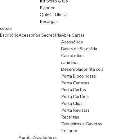
Kit Strap & Go
Planner
QuinCI Like U
Recargas
cupao
Escritório
Acessórios Secretária
Abre Cartas
Acessórios
Bases de Scretária
Caixote lixo
carimbos
Desenrolador fita cola
Porta Bloco notas
Porta Canetas
Porta Cartas
Porta Cartões
Porta Clips
Porta Revistas
Recargas
Tabuleiros e Gavetas
Tesoura
Agrafar
Agrafadores