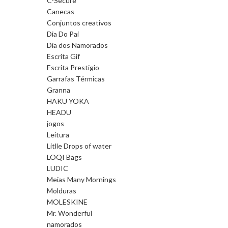
C-Secure
Canecas
Conjuntos creativos
Dia Do Pai
Dia dos Namorados
Escrita Gif
Escrita Prestigio
Garrafas Térmicas
Granna
HAKU YOKA
HEADU
jogos
Leitura
Litlle Drops of water
LOQI Bags
LUDIC
Meias Many Mornings
Molduras
MOLESKINE
Mr. Wonderful
namorados