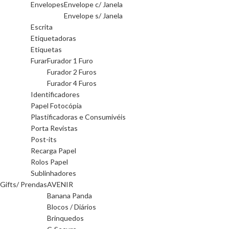
Envelopes
Envelope c/ Janela
Envelope s/ Janela
Escrita
Etiquetadoras
Etiquetas
Furar
Furador 1 Furo
Furador 2 Furos
Furador 4 Furos
Identificadores
Papel Fotocópia
Plastificadoras e Consumivéis
Porta Revistas
Post-its
Recarga Papel
Rolos Papel
Sublinhadores
Gifts/ Prendas
AVENIR
Banana Panda
Blocos / Diários
Brinquedos