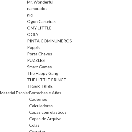
Mr. Wonderful
namorados
nici
Ogon Carteiras
OMY LITTLE
OOLY
PINTA COM NUMEROS
Poppik
Porta Chaves
PUZZLES
Smart Games
The Happy Gang
THE LITTLE PRINCE
TIGER TRIBE
Material Escolar
Borrachas e Afias
Cadernos
Calculadoras
Capas com elasticos
Capas de Arquivo
Colas
Corretor