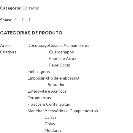
Categoria:
Corretor
Share:
CATEGORIAS DE PRODUTO
Artes
Decoupage
Colas e Acabamentos
Criativas
Guardanapos
Papel de Arroz
Papel Scrap
Embalagens
Embossing
Pó de embossing
Soprador
Esferovite e Acrilicos
Ferramentas
Frascos e Conta Gotas
Madeiras
Acessórios e Complementos
Caixas
Colas
Molduras