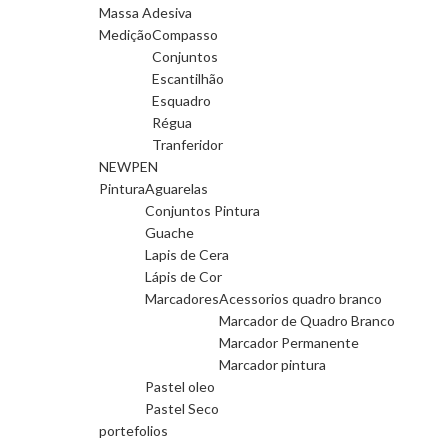
Massa Adesiva
Medição
Compasso
Conjuntos
Escantilhão
Esquadro
Régua
Tranferidor
NEWPEN
Pintura
Aguarelas
Conjuntos Pintura
Guache
Lapis de Cera
Lápis de Cor
Marcadores
Acessorios quadro branco
Marcador de Quadro Branco
Marcador Permanente
Marcador pintura
Pastel oleo
Pastel Seco
portefolios