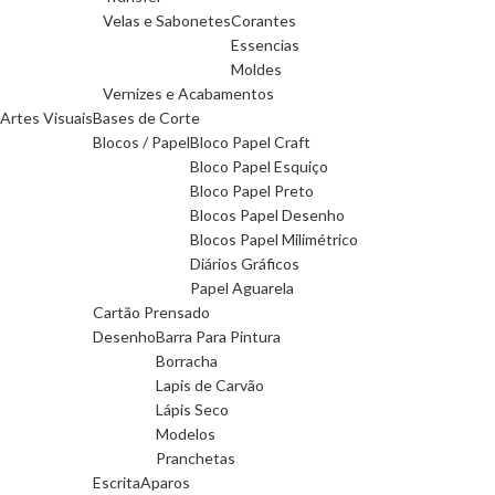
Velas e Sabonetes
Corantes
Essencias
Moldes
Vernizes e Acabamentos
Artes Visuais
Bases de Corte
Blocos / Papel
Bloco Papel Craft
Bloco Papel Esquiço
Bloco Papel Preto
Blocos Papel Desenho
Blocos Papel Milimétrico
Diários Gráficos
Papel Aguarela
Cartão Prensado
Desenho
Barra Para Pintura
Borracha
Lapis de Carvão
Lápis Seco
Modelos
Pranchetas
Escrita
Aparos