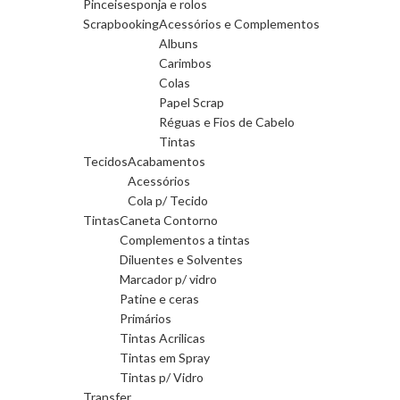
Pinceis
esponja e rolos
Scrapbooking
Acessórios e Complementos
Albuns
Carimbos
Colas
Papel Scrap
Réguas e Fios de Cabelo
Tintas
Tecidos
Acabamentos
Acessórios
Cola p/ Tecido
Tintas
Caneta Contorno
Complementos a tintas
Diluentes e Solventes
Marcador p/ vidro
Patine e ceras
Primários
Tintas Acrilicas
Tintas em Spray
Tintas p/ Vidro
Transfer