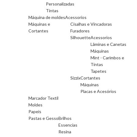
Personalizadas
Tintas
Máquina de moldes
Acessorios
Máquinas e
Cisalhas e Vincadoras
Cortantes
Furadores
Silhouette
Acessorios
Lâminas e Canetas
Máquinas
Mint - Carimbos e
Tintas
Tapetes
Sizzix
Cortantes
Máquinas
Placas e Acesórios
Marcador Textil
Moldes
Papeis
Pastas e Gesso
Brilhos
Essencias
Resina