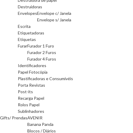
Destruidora de papel
Destruidoras
Envelopes
Envelope c/ Janela
Envelope s/ Janela
Escrita
Etiquetadoras
Etiquetas
Furar
Furador 1 Furo
Furador 2 Furos
Furador 4 Furos
Identificadores
Papel Fotocópia
Plastificadoras e Consumivéis
Porta Revistas
Post-its
Recarga Papel
Rolos Papel
Sublinhadores
Gifts/ Prendas
AVENIR
Banana Panda
Blocos / Diários