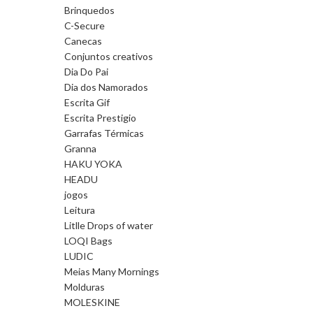
Brinquedos
C-Secure
Canecas
Conjuntos creativos
Dia Do Pai
Dia dos Namorados
Escrita Gif
Escrita Prestigio
Garrafas Térmicas
Granna
HAKU YOKA
HEADU
jogos
Leitura
Litlle Drops of water
LOQI Bags
LUDIC
Meias Many Mornings
Molduras
MOLESKINE