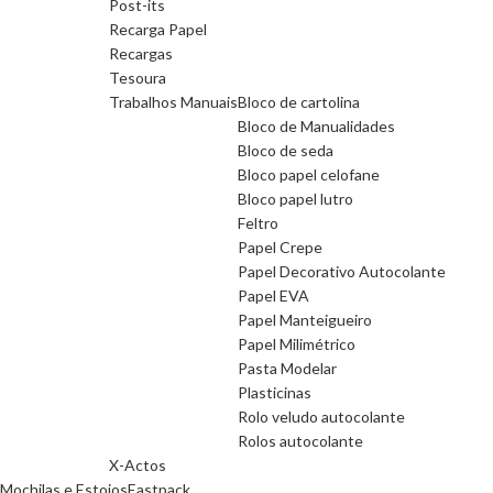
Post-its
Recarga Papel
Recargas
Tesoura
Trabalhos Manuais
Bloco de cartolina
Bloco de Manualidades
Bloco de seda
Bloco papel celofane
Bloco papel lutro
Feltro
Papel Crepe
Papel Decorativo Autocolante
Papel EVA
Papel Manteigueiro
Papel Milimétrico
Pasta Modelar
Plasticinas
Rolo veludo autocolante
Rolos autocolante
X-Actos
Mochilas e Estojos
Eastpack