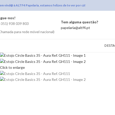
em vind@ à ALTF4 Papelaria, estamos felizes de te ver por cá!
igue-nos!
Tem alguma questão?
+351) 938 039 803
papelaria@altf4.pt
Chamada para rede móvel nacional)
DESTA
Click to enlarge