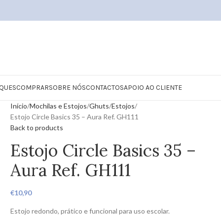
QUES
COMPRAR
SOBRE NÓS
CONTACTOS
APOIO AO CLIENTE
Início
Mochilas e Estojos
Ghuts
Estojos
Estojo Circle Basics 35 – Aura Ref. GH111
Back to products
Estojo Circle Basics 35 –
Aura Ref. GH111
€
10,90
Estojo redondo, prático e funcional para uso escolar.