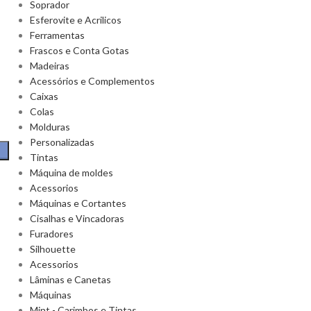
Soprador
Esferovite e Acrilicos
Ferramentas
Frascos e Conta Gotas
Madeiras
Acessórios e Complementos
Caixas
Colas
Molduras
Personalizadas
Tintas
Máquina de moldes
Acessorios
Máquinas e Cortantes
Cisalhas e Vincadoras
Furadores
Silhouette
Acessorios
Lâminas e Canetas
Máquinas
Mint - Carimbos e Tintas