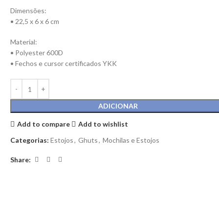
Dimensões:
• 22,5 x 6 x 6 cm
Material:
• Polyester 600D
• Fechos e cursor certificados YKK
ADICIONAR
Add to compare
Add to wishlist
Categorias:
Estojos
,
Ghuts
,
Mochilas e Estojos
Share: