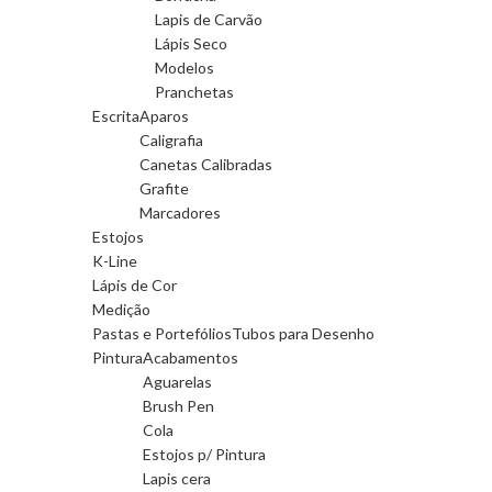
Lapis de Carvão
Lápis Seco
Modelos
Pranchetas
Escrita
Aparos
Caligrafia
Canetas Calibradas
Grafite
Marcadores
Estojos
K-Line
Lápis de Cor
Medição
Pastas e Portefólios
Tubos para Desenho
Pintura
Acabamentos
Aguarelas
Brush Pen
Cola
Estojos p/ Pintura
Lapis cera