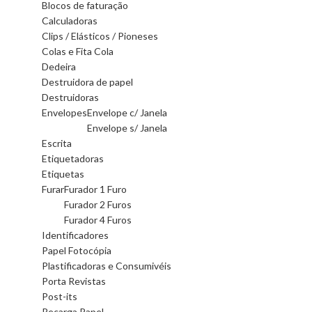
Blocos de faturação
Calculadoras
Clips / Elásticos / Pioneses
Colas e Fita Cola
Dedeira
Destruidora de papel
Destruidoras
Envelopes
Envelope c/ Janela
Envelope s/ Janela
Escrita
Etiquetadoras
Etiquetas
Furar
Furador 1 Furo
Furador 2 Furos
Furador 4 Furos
Identificadores
Papel Fotocópia
Plastificadoras e Consumivéis
Porta Revistas
Post-its
Recarga Papel