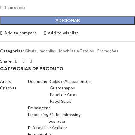
1 em stock
ADICIONAR
Add to compare
Add to wishlist
Categorias:
Ghuts
,
mochilas
,
Mochilas e Estojos
,
Promoções
Share:
CATEGORIAS DE PRODUTO
Artes
Decoupage
Colas e Acabamentos
Criativas
Guardanapos
Papel de Arroz
Papel Scrap
Embalagens
Embossing
Pó de embossing
Soprador
Esferovite e Acrilicos
Ferramentas