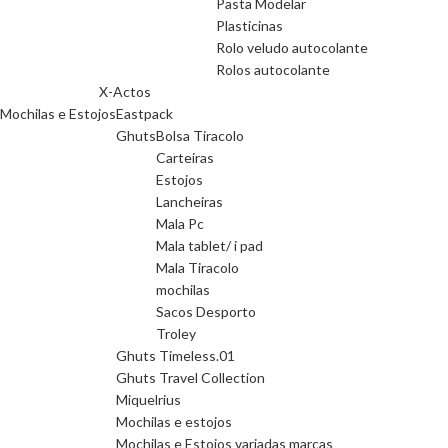
Pasta Modelar
Plasticinas
Rolo veludo autocolante
Rolos autocolante
X-Actos
Mochilas e Estojos
Eastpack
Ghuts
Bolsa Tiracolo
Carteiras
Estojos
Lancheiras
Mala Pc
Mala tablet/ i pad
Mala Tiracolo
mochilas
Sacos Desporto
Troley
Ghuts Timeless.01
Ghuts Travel Collection
Miquelrius
Mochilas e estojos
Mochilas e Estojos variadas marcas