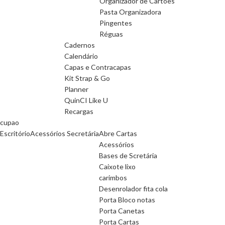
Organizador de Cartões
Pasta Organizadora
Pingentes
Réguas
Cadernos
Calendário
Capas e Contracapas
Kit Strap & Go
Planner
QuinCI Like U
Recargas
cupao
Escritório
Acessórios Secretária
Abre Cartas
Acessórios
Bases de Scretária
Caixote lixo
carimbos
Desenrolador fita cola
Porta Bloco notas
Porta Canetas
Porta Cartas