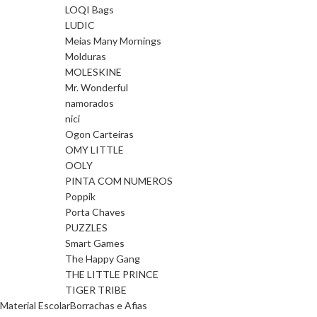
LOQI Bags
LUDIC
Meias Many Mornings
Molduras
MOLESKINE
Mr. Wonderful
namorados
nici
Ogon Carteiras
OMY LITTLE
OOLY
PINTA COM NUMEROS
Poppik
Porta Chaves
PUZZLES
Smart Games
The Happy Gang
THE LITTLE PRINCE
TIGER TRIBE
Material Escolar
Borrachas e Afias