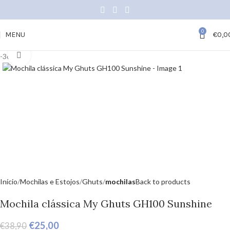
0
MENU
€
0,0
Click to enlarge
-36%
Início
Mochilas e Estojos
Ghuts
mochilas
Back to products
Mochila clássica My Ghuts GH100 Sunshine
€
25,00
€
38,90