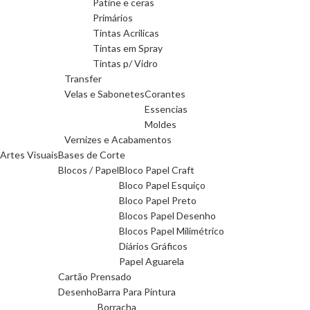
Patine e ceras
Primários
Tintas Acrilicas
Tintas em Spray
Tintas p/ Vidro
Transfer
Velas e Sabonetes
Corantes
Essencias
Moldes
Vernizes e Acabamentos
Artes Visuais
Bases de Corte
Blocos / Papel
Bloco Papel Craft
Bloco Papel Esquiço
Bloco Papel Preto
Blocos Papel Desenho
Blocos Papel Milimétrico
Diários Gráficos
Papel Aguarela
Cartão Prensado
Desenho
Barra Para Pintura
Borracha