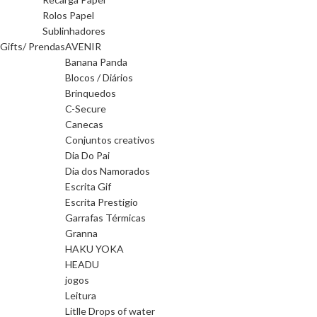
Rolos Papel
Sublinhadores
Gifts/ Prendas
AVENIR
Banana Panda
Blocos / Diários
Brinquedos
C-Secure
Canecas
Conjuntos creativos
Dia Do Pai
Dia dos Namorados
Escrita Gif
Escrita Prestigio
Garrafas Térmicas
Granna
HAKU YOKA
HEADU
jogos
Leitura
Litlle Drops of water