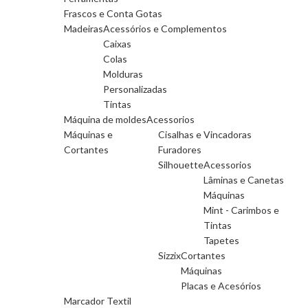
Frascos e Conta Gotas
Madeiras
Acessórios e Complementos
Caixas
Colas
Molduras
Personalizadas
Tintas
Máquina de moldes
Acessorios
Máquinas e
Cisalhas e Vincadoras
Cortantes
Furadores
Silhouette
Acessorios
Lâminas e Canetas
Máquinas
Mint - Carimbos e
Tintas
Tapetes
Sizzix
Cortantes
Máquinas
Placas e Acesórios
Marcador Textil