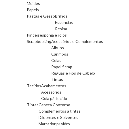
Moldes
Papeis
Pastas e Gesso
Brilhos
Essencias
Resina
Pinceis
esponja e rolos
Scrapbooking
Acessórios e Complementos
Albuns
Carimbos
Colas
Papel Scrap
Réguas e Fios de Cabelo
Tintas
Tecidos
Acabamentos
Acessórios
Cola p/ Tecido
Tintas
Caneta Contorno
Complementos a tintas
Diluentes e Solventes
Marcador p/ vidro