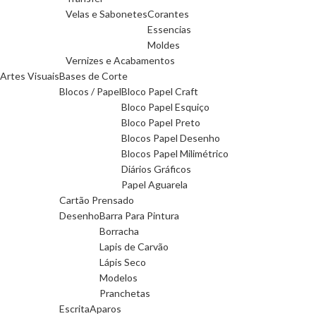
Velas e Sabonetes
Corantes
Essencias
Moldes
Vernizes e Acabamentos
Artes Visuais
Bases de Corte
Blocos / Papel
Bloco Papel Craft
Bloco Papel Esquiço
Bloco Papel Preto
Blocos Papel Desenho
Blocos Papel Milimétrico
Diários Gráficos
Papel Aguarela
Cartão Prensado
Desenho
Barra Para Pintura
Borracha
Lapis de Carvão
Lápis Seco
Modelos
Pranchetas
Escrita
Aparos