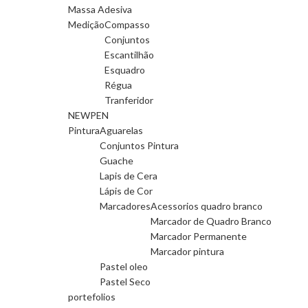
Massa Adesiva
Medição
Compasso
Conjuntos
Escantilhão
Esquadro
Régua
Tranferidor
NEWPEN
Pintura
Aguarelas
Conjuntos Pintura
Guache
Lapis de Cera
Lápis de Cor
Marcadores
Acessorios quadro branco
Marcador de Quadro Branco
Marcador Permanente
Marcador pintura
Pastel oleo
Pastel Seco
portefolios