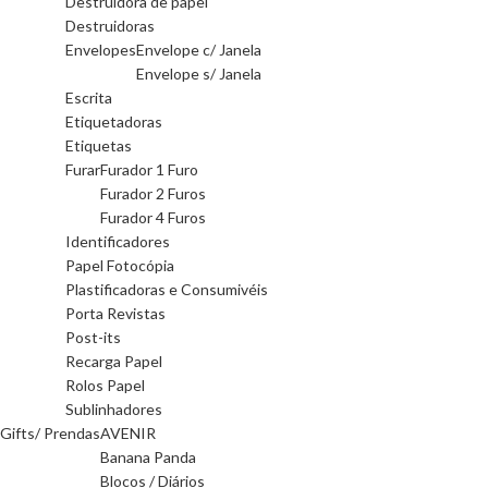
Destruidora de papel
Destruidoras
Envelopes
Envelope c/ Janela
Envelope s/ Janela
Escrita
Etiquetadoras
Etiquetas
Furar
Furador 1 Furo
Furador 2 Furos
Furador 4 Furos
Identificadores
Papel Fotocópia
Plastificadoras e Consumivéis
Porta Revistas
Post-its
Recarga Papel
Rolos Papel
Sublinhadores
Gifts/ Prendas
AVENIR
Banana Panda
Blocos / Diários