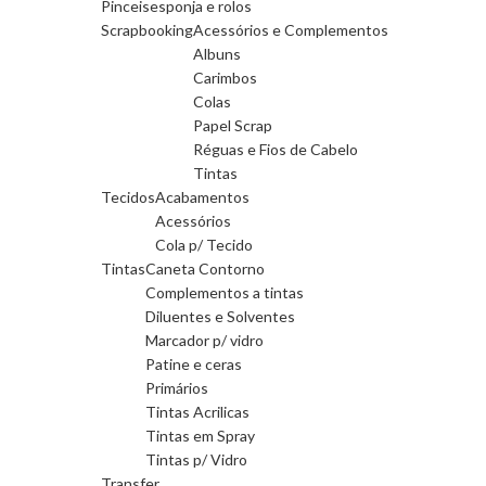
Pinceis
esponja e rolos
Scrapbooking
Acessórios e Complementos
Albuns
Carimbos
Colas
Papel Scrap
Réguas e Fios de Cabelo
Tintas
Tecidos
Acabamentos
Acessórios
Cola p/ Tecido
Tintas
Caneta Contorno
Complementos a tintas
Diluentes e Solventes
Marcador p/ vidro
Patine e ceras
Primários
Tintas Acrilicas
Tintas em Spray
Tintas p/ Vidro
Transfer