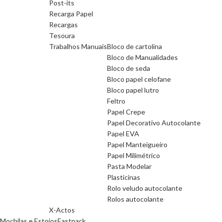
Post-its
Recarga Papel
Recargas
Tesoura
Trabalhos Manuais
Bloco de cartolina
Bloco de Manualidades
Bloco de seda
Bloco papel celofane
Bloco papel lutro
Feltro
Papel Crepe
Papel Decorativo Autocolante
Papel EVA
Papel Manteigueiro
Papel Milimétrico
Pasta Modelar
Plasticinas
Rolo veludo autocolante
Rolos autocolante
X-Actos
Mochilas e Estojos
Eastpack