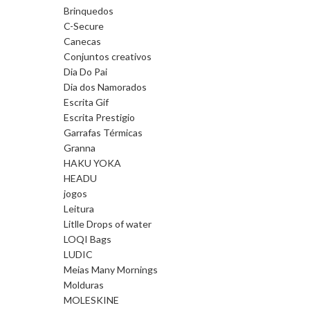
Brinquedos
C-Secure
Canecas
Conjuntos creativos
Dia Do Pai
Dia dos Namorados
Escrita Gif
Escrita Prestigio
Garrafas Térmicas
Granna
HAKU YOKA
HEADU
jogos
Leitura
Litlle Drops of water
LOQI Bags
LUDIC
Meias Many Mornings
Molduras
MOLESKINE