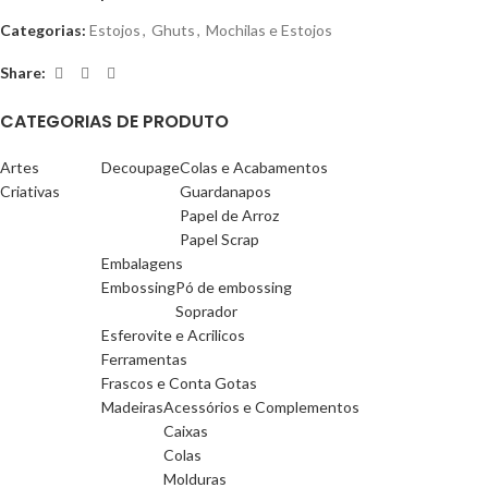
Categorias:
Estojos
,
Ghuts
,
Mochilas e Estojos
Share:
CATEGORIAS DE PRODUTO
Artes
Decoupage
Colas e Acabamentos
Criativas
Guardanapos
Papel de Arroz
Papel Scrap
Embalagens
Embossing
Pó de embossing
Soprador
Esferovite e Acrilicos
Ferramentas
Frascos e Conta Gotas
Madeiras
Acessórios e Complementos
Caixas
Colas
Molduras