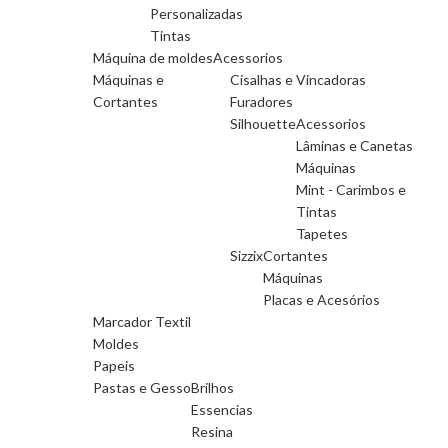
Personalizadas
Tintas
Máquina de moldes
Acessorios
Máquinas e
Cisalhas e Vincadoras
Cortantes
Furadores
Silhouette
Acessorios
Lâminas e Canetas
Máquinas
Mint - Carimbos e
Tintas
Tapetes
Sizzix
Cortantes
Máquinas
Placas e Acesórios
Marcador Textil
Moldes
Papeis
Pastas e Gesso
Brilhos
Essencias
Resina