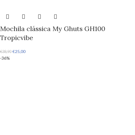
Mochila clássica My Ghuts GH100
Tropicvibe
€
25,00
€
38,90
-36%