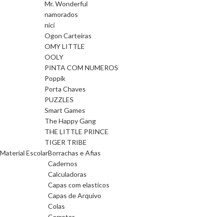
Mr. Wonderful
namorados
nici
Ogon Carteiras
OMY LITTLE
OOLY
PINTA COM NUMEROS
Poppik
Porta Chaves
PUZZLES
Smart Games
The Happy Gang
THE LITTLE PRINCE
TIGER TRIBE
Material Escolar
Borrachas e Afias
Cadernos
Calculadoras
Capas com elasticos
Capas de Arquivo
Colas
Corretor