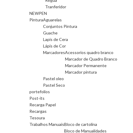
Régua
Tranferidor
NEWPEN
Pintura
Aguarelas
Conjuntos Pintura
Guache
Lapis de Cera
Lápis de Cor
Marcadores
Acessorios quadro branco
Marcador de Quadro Branco
Marcador Permanente
Marcador pintura
Pastel oleo
Pastel Seco
portefolios
Post-its
Recarga Papel
Recargas
Tesoura
Trabalhos Manuais
Bloco de cartolina
Bloco de Manualidades