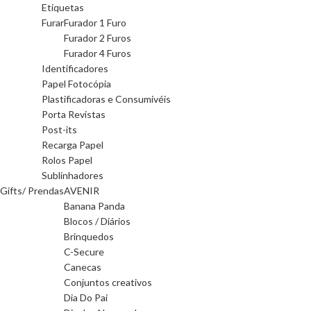
Etiquetas
Furar
Furador 1 Furo
Furador 2 Furos
Furador 4 Furos
Identificadores
Papel Fotocópia
Plastificadoras e Consumivéis
Porta Revistas
Post-its
Recarga Papel
Rolos Papel
Sublinhadores
Gifts/ Prendas
AVENIR
Banana Panda
Blocos / Diários
Brinquedos
C-Secure
Canecas
Conjuntos creativos
Dia Do Pai