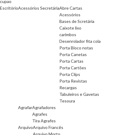
cupao
Escritório
Acessórios Secretária
Abre Cartas
Acessórios
Bases de Scretária
Caixote lixo
carimbos
Desenrolador fita cola
Porta Bloco notas
Porta Canetas
Porta Cartas
Porta Cartões
Porta Clips
Porta Revistas
Recargas
Tabuleiros e Gavetas
Tesoura
Agrafar
Agrafadores
Agrafes
Tira Agrafes
Arquivo
Arquivo Francês
Arquivo Morto