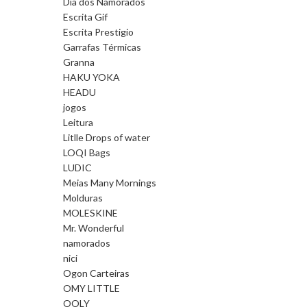
Dia dos Namorados
Escrita Gif
Escrita Prestigio
Garrafas Térmicas
Granna
HAKU YOKA
HEADU
jogos
Leitura
Litlle Drops of water
LOQI Bags
LUDIC
Meias Many Mornings
Molduras
MOLESKINE
Mr. Wonderful
namorados
nici
Ogon Carteiras
OMY LITTLE
OOLY