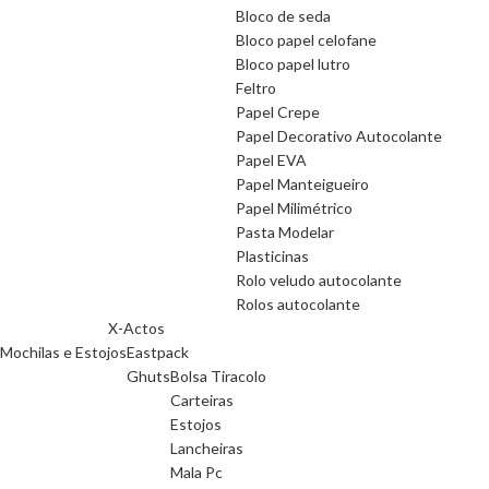
Bloco de seda
Bloco papel celofane
Bloco papel lutro
Feltro
Papel Crepe
Papel Decorativo Autocolante
Papel EVA
Papel Manteigueiro
Papel Milimétrico
Pasta Modelar
Plasticinas
Rolo veludo autocolante
Rolos autocolante
X-Actos
Mochilas e Estojos
Eastpack
Ghuts
Bolsa Tiracolo
Carteiras
Estojos
Lancheiras
Mala Pc