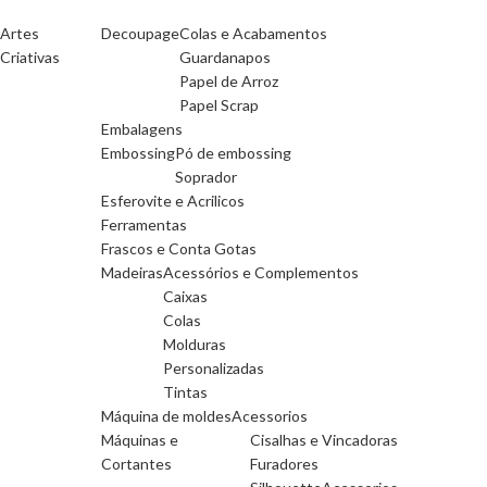
Artes
Decoupage
Colas e Acabamentos
Criativas
Guardanapos
Papel de Arroz
Papel Scrap
Embalagens
Embossing
Pó de embossing
Soprador
Esferovite e Acrilicos
Ferramentas
Frascos e Conta Gotas
Madeiras
Acessórios e Complementos
Caixas
Colas
Molduras
Personalizadas
Tintas
Máquina de moldes
Acessorios
Máquinas e
Cisalhas e Vincadoras
Cortantes
Furadores