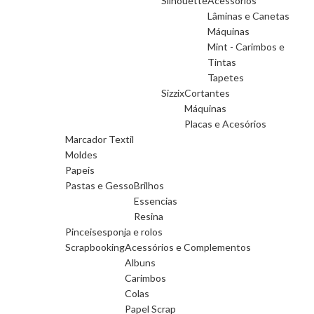
Silhouette
Acessorios
Lâminas e Canetas
Máquinas
Mint - Carimbos e
Tintas
Tapetes
Sizzix
Cortantes
Máquinas
Placas e Acesórios
Marcador Textil
Moldes
Papeis
Pastas e Gesso
Brilhos
Essencias
Resina
Pinceis
esponja e rolos
Scrapbooking
Acessórios e Complementos
Albuns
Carimbos
Colas
Papel Scrap