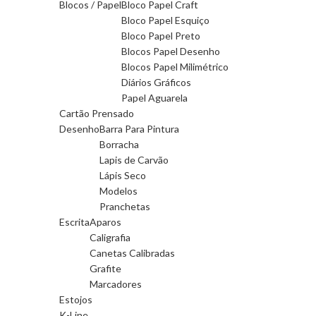
Blocos / Papel
Bloco Papel Craft
Bloco Papel Esquiço
Bloco Papel Preto
Blocos Papel Desenho
Blocos Papel Milimétrico
Diários Gráficos
Papel Aguarela
Cartão Prensado
Desenho
Barra Para Pintura
Borracha
Lapis de Carvão
Lápis Seco
Modelos
Pranchetas
Escrita
Aparos
Caligrafia
Canetas Calibradas
Grafite
Marcadores
Estojos
K-Line