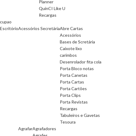
Planner
QuinCI Like U
Recargas
cupao
Escritório
Acessórios Secretária
Abre Cartas
Acessórios
Bases de Scretária
Caixote lixo
carimbos
Desenrolador fita cola
Porta Bloco notas
Porta Canetas
Porta Cartas
Porta Cartões
Porta Clips
Porta Revistas
Recargas
Tabuleiros e Gavetas
Tesoura
Agrafar
Agrafadores
Agrafes