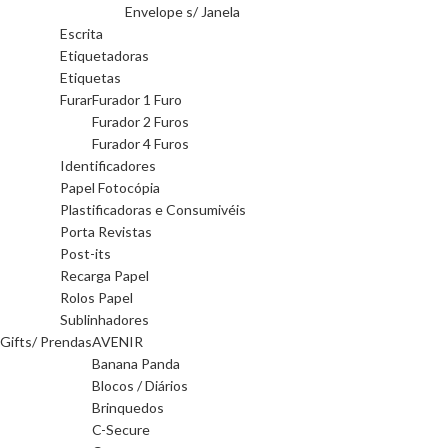
Envelope s/ Janela
Escrita
Etiquetadoras
Etiquetas
Furar
Furador 1 Furo
Furador 2 Furos
Furador 4 Furos
Identificadores
Papel Fotocópia
Plastificadoras e Consumivéis
Porta Revistas
Post-its
Recarga Papel
Rolos Papel
Sublinhadores
Gifts/ Prendas
AVENIR
Banana Panda
Blocos / Diários
Brinquedos
C-Secure