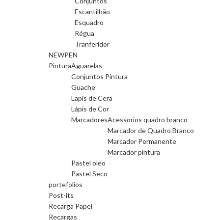
Conjuntos
Escantilhão
Esquadro
Régua
Tranferidor
NEWPEN
Pintura
Aguarelas
Conjuntos Pintura
Guache
Lapis de Cera
Lápis de Cor
Marcadores
Acessorios quadro branco
Marcador de Quadro Branco
Marcador Permanente
Marcador pintura
Pastel oleo
Pastel Seco
portefolios
Post-its
Recarga Papel
Recargas