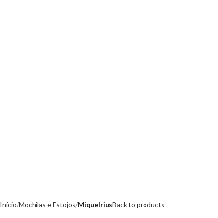
Início
Mochilas e Estojos
Miquelrius
Back to products