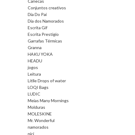
Canecas
Conjuntos creativos
Dia Do Pai
Dia dos Namorados
Escrita Gif
Escrita Prestigio
Garrafas Térmicas
Granna
HAKU YOKA
HEADU
jogos
Leitura
Litlle Drops of water
LOQI Bags
LUDIC
Meias Many Mornings
Molduras
MOLESKINE
Mr. Wonderful
namorados
nici