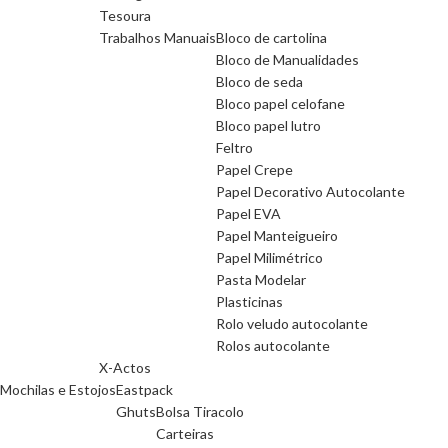
Tesoura
Trabalhos Manuais
Bloco de cartolina
Bloco de Manualidades
Bloco de seda
Bloco papel celofane
Bloco papel lutro
Feltro
Papel Crepe
Papel Decorativo Autocolante
Papel EVA
Papel Manteigueiro
Papel Milimétrico
Pasta Modelar
Plasticinas
Rolo veludo autocolante
Rolos autocolante
X-Actos
Mochilas e Estojos
Eastpack
Ghuts
Bolsa Tiracolo
Carteiras