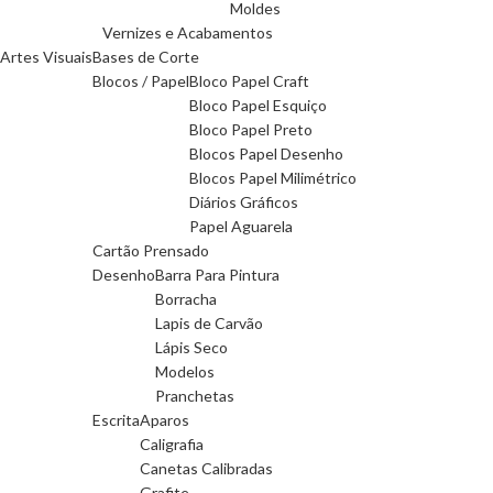
Moldes
Vernizes e Acabamentos
Artes Visuais
Bases de Corte
Blocos / Papel
Bloco Papel Craft
Bloco Papel Esquiço
Bloco Papel Preto
Blocos Papel Desenho
Blocos Papel Milimétrico
Diários Gráficos
Papel Aguarela
Cartão Prensado
Desenho
Barra Para Pintura
Borracha
Lapis de Carvão
Lápis Seco
Modelos
Pranchetas
Escrita
Aparos
Caligrafia
Canetas Calibradas
Grafite