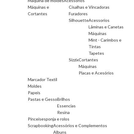
Máquina de moldes
Acessorios
Máquinas e
Cisalhas e Vincadoras
Cortantes
Furadores
Silhouette
Acessorios
Lâminas e Canetas
Máquinas
Mint - Carimbos e
Tintas
Tapetes
Sizzix
Cortantes
Máquinas
Placas e Acesórios
Marcador Textil
Moldes
Papeis
Pastas e Gesso
Brilhos
Essencias
Resina
Pinceis
esponja e rolos
Scrapbooking
Acessórios e Complementos
Albuns