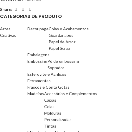
Share:
CATEGORIAS DE PRODUTO
Artes
Decoupage
Colas e Acabamentos
Criativas
Guardanapos
Papel de Arroz
Papel Scrap
Embalagens
Embossing
Pó de embossing
Soprador
Esferovite e Acrilicos
Ferramentas
Frascos e Conta Gotas
Madeiras
Acessórios e Complementos
Caixas
Colas
Molduras
Personalizadas
Tintas