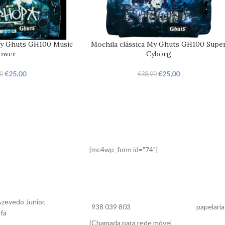
My Ghuts GH100 Music
Mochila clássica My Ghuts GH100 Supe
ower
Cyborg
€
25,00
€
25,00
90
€
38,90
[mc4wp_form id="74"]
zevedo Junior,
938 039 803
papelaria
ofa
(Chamada para rede móvel