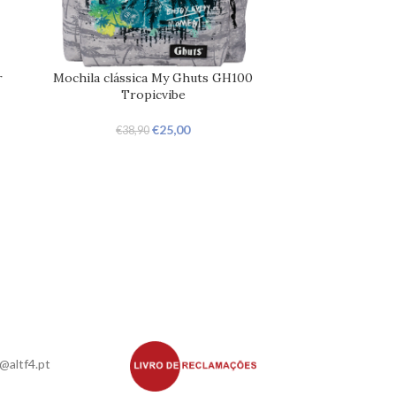
r
Mochila clássica My Ghuts GH100
Mochila clássic
Tropicvibe
€
€
25,00
€
38,90
@altf4.pt