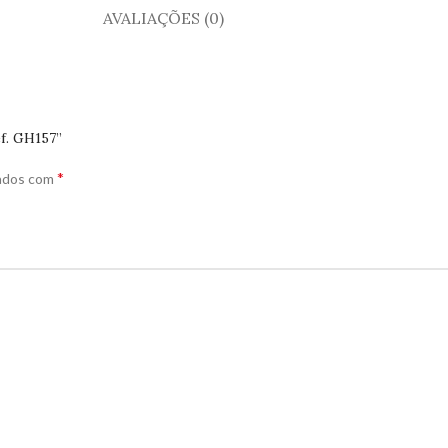
AVALIAÇÕES (0)
ef. GH157”
*
cados com