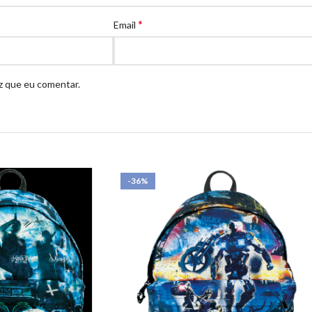
*
Email
z que eu comentar.
-36%