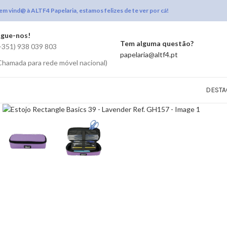
em vind@ à ALTF4 Papelaria, estamos felizes de te ver por cá!
igue-nos!
Tem alguma questão?
+351) 938 039 803
papelaria@altf4.pt
Chamada para rede móvel nacional)
DESTA
Click to enlarge