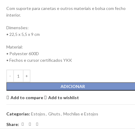
Com suporte para canetas e outros materiais e bolsa com fecho
interior.
Dimensões:
• 22,5 x 5,5 x 9 cm
Material:
• Polyester 600D
• Fechos e cursor certificados YKK
ADICIONAR
Add to compare
Add to wishlist
Categorias:
Estojos
,
Ghuts
,
Mochilas e Estojos
Share: