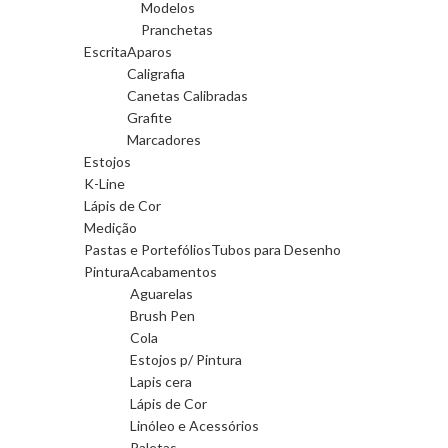
Modelos
Pranchetas
Escrita
Aparos
Caligrafia
Canetas Calibradas
Grafite
Marcadores
Estojos
K-Line
Lápis de Cor
Medição
Pastas e Portefólios
Tubos para Desenho
Pintura
Acabamentos
Aguarelas
Brush Pen
Cola
Estojos p/ Pintura
Lapis cera
Lápis de Cor
Linóleo e Acessórios
Paletas