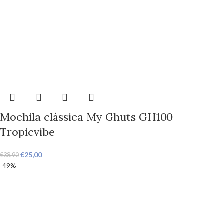
Mochila clássica My Ghuts GH100
Tropicvibe
€
25,00
€
38,90
-49%