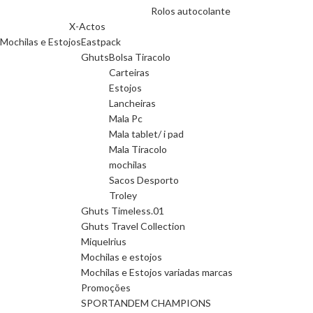
Rolos autocolante
X-Actos
Mochilas e Estojos
Eastpack
Ghuts
Bolsa Tiracolo
Carteiras
Estojos
Lancheiras
Mala Pc
Mala tablet/ i pad
Mala Tiracolo
mochilas
Sacos Desporto
Troley
Ghuts Timeless.01
Ghuts Travel Collection
Miquelrius
Mochilas e estojos
Mochilas e Estojos variadas marcas
Promoções
SPORTANDEM CHAMPIONS