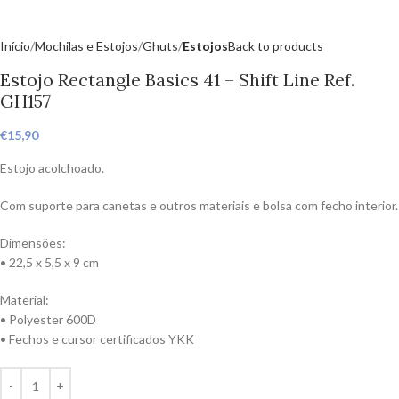
Início
Mochilas e Estojos
Ghuts
Estojos
Back to products
Estojo Rectangle Basics 41 – Shift Line Ref.
GH157
€
15,90
Estojo acolchoado.
Com suporte para canetas e outros materiais e bolsa com fecho interior.
Dimensões:
• 22,5 x 5,5 x 9 cm
Material:
• Polyester 600D
• Fechos e cursor certificados YKK