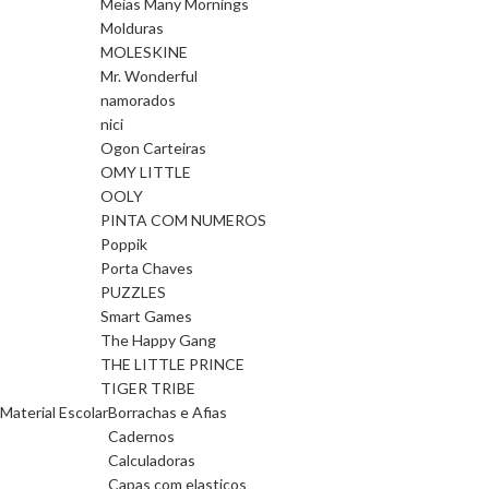
Meias Many Mornings
Molduras
MOLESKINE
Mr. Wonderful
namorados
nici
Ogon Carteiras
OMY LITTLE
OOLY
PINTA COM NUMEROS
Poppik
Porta Chaves
PUZZLES
Smart Games
The Happy Gang
THE LITTLE PRINCE
TIGER TRIBE
Material Escolar
Borrachas e Afias
Cadernos
Calculadoras
Capas com elasticos