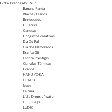
Gifts/ Prendas
AVENIR
Banana Panda
Blocos / Diários
Brinquedos
C-Secure
Canecas
Conjuntos creativos
Dia Do Pai
Dia dos Namorados
Escrita Gif
Escrita Prestigio
Garrafas Térmicas
Granna
HAKU YOKA
HEADU
jogos
Leitura
Litlle Drops of water
LOQI Bags
LUDIC