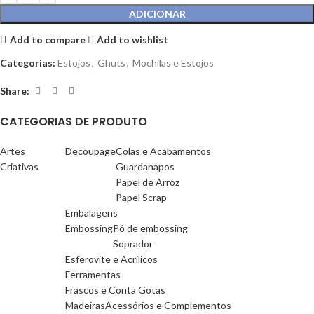
ADICIONAR
Add to compare
Add to wishlist
Categorias:
Estojos
,
Ghuts
,
Mochilas e Estojos
Share:
CATEGORIAS DE PRODUTO
Artes
Decoupage
Colas e Acabamentos
Criativas
Guardanapos
Papel de Arroz
Papel Scrap
Embalagens
Embossing
Pó de embossing
Soprador
Esferovite e Acrilicos
Ferramentas
Frascos e Conta Gotas
Madeiras
Acessórios e Complementos