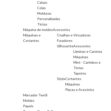
Caixas
Colas
Molduras
Personalizadas
Tintas
Máquina de moldes
Acessorios
Máquinas e
Cisalhas e Vincadoras
Cortantes
Furadores
Silhouette
Acessorios
Lâminas e Canetas
Máquinas
Mint - Carimbos e
Tintas
Tapetes
Sizzix
Cortantes
Máquinas
Placas e Acesórios
Marcador Textil
Moldes
Papeis