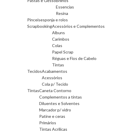
Pastas e Gesso
Brilhos
Essencias
Resina
Pinceis
esponja e rolos
Scrapbooking
Acessórios e Complementos
Albuns
Carimbos
Colas
Papel Scrap
Réguas e Fios de Cabelo
Tintas
Tecidos
Acabamentos
Acessórios
Cola p/ Tecido
Tintas
Caneta Contorno
Complementos a tintas
Diluentes e Solventes
Marcador p/ vidro
Patine e ceras
Primários
Tintas Acrilicas