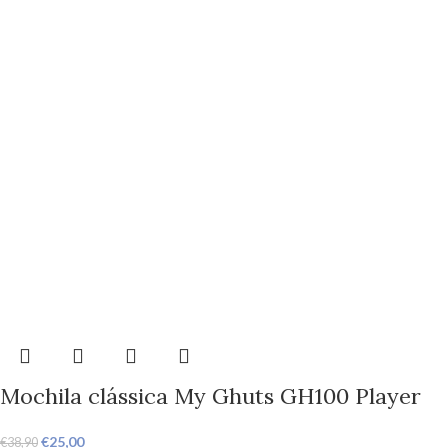
Mochila clássica My Ghuts GH100 Player
€
25,00
€
38,90