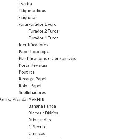
Escrita
Etiquetadoras
Etiquetas
Furar
Furador 1 Furo
Furador 2 Furos
Furador 4 Furos
Identificadores
Papel Fotocópia
Plastificadoras e Consumivéis
Porta Revistas
Post-its
Recarga Papel
Rolos Papel
Sublinhadores
Gifts/ Prendas
AVENIR
Banana Panda
Blocos / Diários
Brinquedos
C-Secure
Canecas