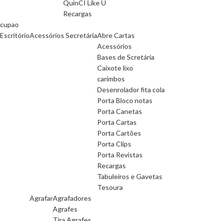
QuinCI Like U
Recargas
cupao
Escritório
Acessórios Secretária
Abre Cartas
Acessórios
Bases de Scretária
Caixote lixo
carimbos
Desenrolador fita cola
Porta Bloco notas
Porta Canetas
Porta Cartas
Porta Cartões
Porta Clips
Porta Revistas
Recargas
Tabuleiros e Gavetas
Tesoura
Agrafar
Agrafadores
Agrafes
Tira Agrafes