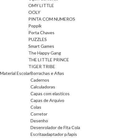
OMY LITTLE
OOLY
PINTA COM NUMEROS
Poppik
Porta Chaves
PUZZLES
Smart Games
The Happy Gang
THE LITTLE PRINCE
TIGER TRIBE
Material Escolar
Borrachas e Afias
Cadernos
Calculadoras
Capas com elasticos
Capas de Arquivo
Colas
Corretor
Desenho
Desenrolador de Fita Cola
Escrita
adaptador p/lapis