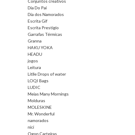
Conjuntos creativos
Dia Do Pai
Dia dos Namorados
Escrita Gif
Escrita Prestigio
Garrafas Térmicas
Granna
HAKU YOKA
HEADU
jogos
Leitura
Litlle Drops of water
LOQI Bags
LUDIC
Meias Many Mornings
Molduras
MOLESKINE
Mr. Wonderful
namorados
nici
Ogon Carteiras