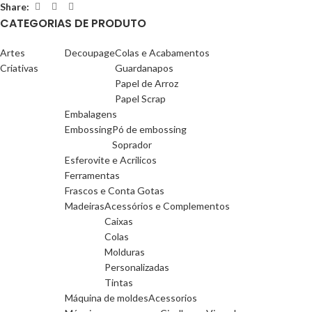
Share:
CATEGORIAS DE PRODUTO
Artes
Decoupage
Colas e Acabamentos
Criativas
Guardanapos
Papel de Arroz
Papel Scrap
Embalagens
Embossing
Pó de embossing
Soprador
Esferovite e Acrilicos
Ferramentas
Frascos e Conta Gotas
Madeiras
Acessórios e Complementos
Caixas
Colas
Molduras
Personalizadas
Tintas
Máquina de moldes
Acessorios