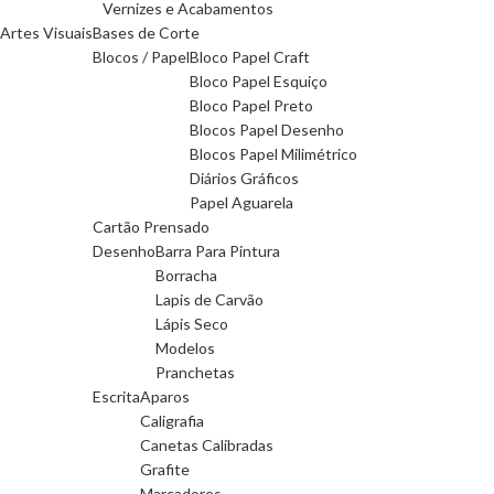
Vernizes e Acabamentos
Artes Visuais
Bases de Corte
Blocos / Papel
Bloco Papel Craft
Bloco Papel Esquiço
Bloco Papel Preto
Blocos Papel Desenho
Blocos Papel Milimétrico
Diários Gráficos
Papel Aguarela
Cartão Prensado
Desenho
Barra Para Pintura
Borracha
Lapis de Carvão
Lápis Seco
Modelos
Pranchetas
Escrita
Aparos
Caligrafia
Canetas Calibradas
Grafite
Marcadores