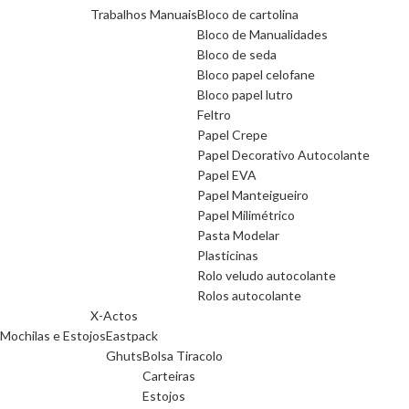
Trabalhos Manuais
Bloco de cartolina
Bloco de Manualidades
Bloco de seda
Bloco papel celofane
Bloco papel lutro
Feltro
Papel Crepe
Papel Decorativo Autocolante
Papel EVA
Papel Manteigueiro
Papel Milimétrico
Pasta Modelar
Plasticinas
Rolo veludo autocolante
Rolos autocolante
X-Actos
Mochilas e Estojos
Eastpack
Ghuts
Bolsa Tiracolo
Carteiras
Estojos