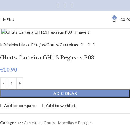
0
MENU
€
0,0
Click to enlarge
Início
Mochilas e Estojos
Ghuts
Carteiras
Ghuts Carteira GH113 Pegasus P08
€
10,90
ADICIONAR
Add to compare
Add to wishlist
Categorias:
Carteiras
,
Ghuts
,
Mochilas e Estojos