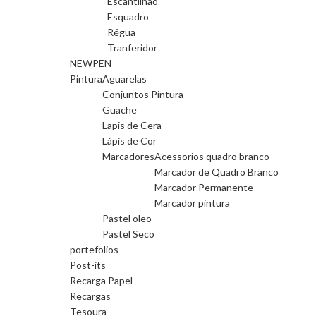
Escantilhão
Esquadro
Régua
Tranferidor
NEWPEN
Pintura
Aguarelas
Conjuntos Pintura
Guache
Lapis de Cera
Lápis de Cor
Marcadores
Acessorios quadro branco
Marcador de Quadro Branco
Marcador Permanente
Marcador pintura
Pastel oleo
Pastel Seco
portefolios
Post-its
Recarga Papel
Recargas
Tesoura