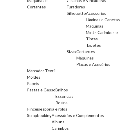
Máquinas e
Cisalhas e Vincadoras
Cortantes
Furadores
Silhouette
Acessorios
Lâminas e Canetas
Máquinas
Mint - Carimbos e
Tintas
Tapetes
Sizzix
Cortantes
Máquinas
Placas e Acesórios
Marcador Textil
Moldes
Papeis
Pastas e Gesso
Brilhos
Essencias
Resina
Pinceis
esponja e rolos
Scrapbooking
Acessórios e Complementos
Albuns
Carimbos