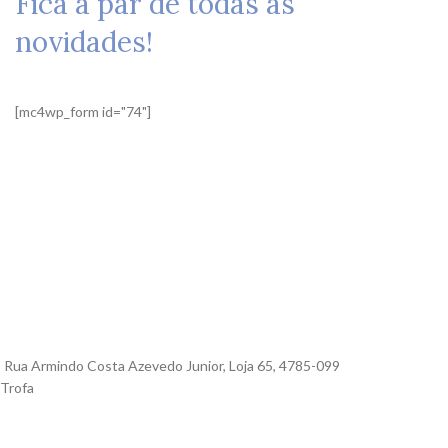
Fica a par de todas as
novidades!
[mc4wp_form id="74"]
Rua Armindo Costa Azevedo Junior, Loja 65, 4785-099
Trofa