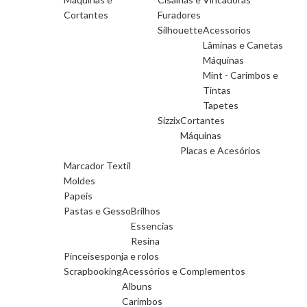
Cortantes
Furadores
Silhouette
Acessorios
Lâminas e Canetas
Máquinas
Mint - Carimbos e
Tintas
Tapetes
Sizzix
Cortantes
Máquinas
Placas e Acesórios
Marcador Textil
Moldes
Papeis
Pastas e Gesso
Brilhos
Essencias
Resina
Pinceis
esponja e rolos
Scrapbooking
Acessórios e Complementos
Albuns
Carimbos