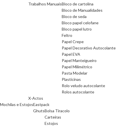
Trabalhos Manuais
Bloco de cartolina
Bloco de Manualidades
Bloco de seda
Bloco papel celofane
Bloco papel lutro
Feltro
Papel Crepe
Papel Decorativo Autocolante
Papel EVA
Papel Manteigueiro
Papel Milimétrico
Pasta Modelar
Plasticinas
Rolo veludo autocolante
Rolos autocolante
X-Actos
Mochilas e Estojos
Eastpack
Ghuts
Bolsa Tiracolo
Carteiras
Estojos