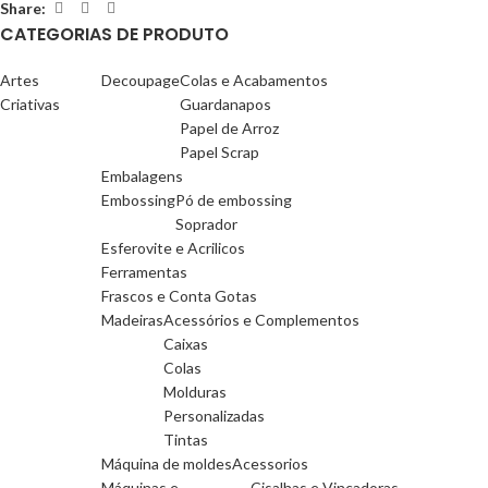
Share:
CATEGORIAS DE PRODUTO
Artes
Decoupage
Colas e Acabamentos
Criativas
Guardanapos
Papel de Arroz
Papel Scrap
Embalagens
Embossing
Pó de embossing
Soprador
Esferovite e Acrilicos
Ferramentas
Frascos e Conta Gotas
Madeiras
Acessórios e Complementos
Caixas
Colas
Molduras
Personalizadas
Tintas
Máquina de moldes
Acessorios
Máquinas e
Cisalhas e Vincadoras