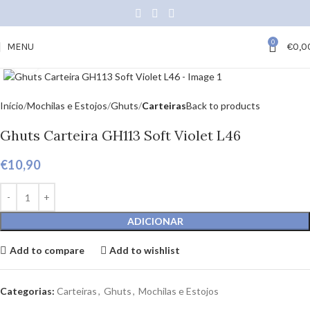
0
MENU
€
0,0
Click to enlarge
Início
Mochilas e Estojos
Ghuts
Carteiras
Back to products
Ghuts Carteira GH113 Soft Violet L46
€
10,90
ADICIONAR
Add to compare
Add to wishlist
Categorias:
Carteiras
,
Ghuts
,
Mochilas e Estojos