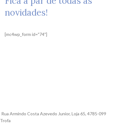
Fica a par de todas as
novidades!
[mc4wp_form id="74"]
Rua Armindo Costa Azevedo Junior, Loja 65, 4785-099
Trofa