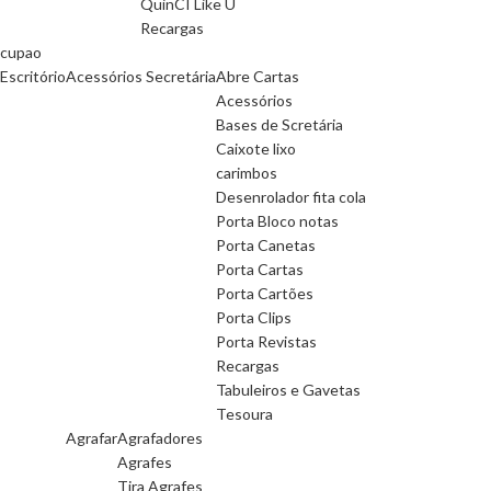
QuinCI Like U
Recargas
cupao
Escritório
Acessórios Secretária
Abre Cartas
Acessórios
Bases de Scretária
Caixote lixo
carimbos
Desenrolador fita cola
Porta Bloco notas
Porta Canetas
Porta Cartas
Porta Cartões
Porta Clips
Porta Revistas
Recargas
Tabuleiros e Gavetas
Tesoura
Agrafar
Agrafadores
Agrafes
Tira Agrafes