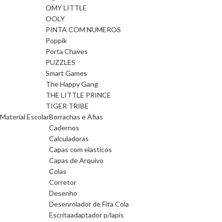
OMY LITTLE
OOLY
PINTA COM NUMEROS
Poppik
Porta Chaves
PUZZLES
Smart Games
The Happy Gang
THE LITTLE PRINCE
TIGER TRIBE
Material Escolar
Borrachas e Afias
Cadernos
Calculadoras
Capas com elasticos
Capas de Arquivo
Colas
Corretor
Desenho
Desenrolador de Fita Cola
Escrita
adaptador p/lapis