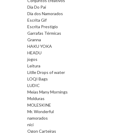
Conjuntos creativos
Dia Do Pai
Dia dos Namorados
Escrita Gif
Escrita Prestigio
Garrafas Térmicas
Granna
HAKU YOKA
HEADU
jogos
Leitura
Litlle Drops of water
LOQI Bags
LUDIC
Meias Many Mornings
Molduras
MOLESKINE
Mr. Wonderful
namorados
nici
Ogon Carteiras