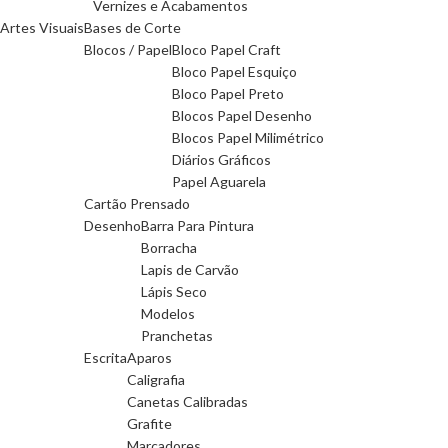
Vernizes e Acabamentos
Artes Visuais
Bases de Corte
Blocos / Papel
Bloco Papel Craft
Bloco Papel Esquiço
Bloco Papel Preto
Blocos Papel Desenho
Blocos Papel Milimétrico
Diários Gráficos
Papel Aguarela
Cartão Prensado
Desenho
Barra Para Pintura
Borracha
Lapis de Carvão
Lápis Seco
Modelos
Pranchetas
Escrita
Aparos
Caligrafia
Canetas Calibradas
Grafite
Marcadores