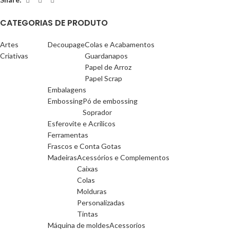
CATEGORIAS DE PRODUTO
Artes
Decoupage
Colas e Acabamentos
Criativas
Guardanapos
Papel de Arroz
Papel Scrap
Embalagens
Embossing
Pó de embossing
Soprador
Esferovite e Acrilicos
Ferramentas
Frascos e Conta Gotas
Madeiras
Acessórios e Complementos
Caixas
Colas
Molduras
Personalizadas
Tintas
Máquina de moldes
Acessorios