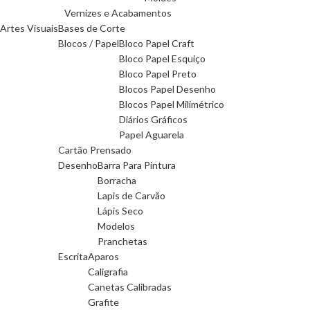
Vernizes e Acabamentos
Artes Visuais
Bases de Corte
Blocos / Papel
Bloco Papel Craft
Bloco Papel Esquiço
Bloco Papel Preto
Blocos Papel Desenho
Blocos Papel Milimétrico
Diários Gráficos
Papel Aguarela
Cartão Prensado
Desenho
Barra Para Pintura
Borracha
Lapis de Carvão
Lápis Seco
Modelos
Pranchetas
Escrita
Aparos
Caligrafia
Canetas Calibradas
Grafite