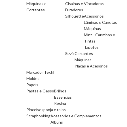
Máquinas e
Cisalhas e Vincadoras
Cortantes
Furadores
Silhouette
Acessorios
Lâminas e Canetas
Máquinas
Mint - Carimbos e
Tintas
Tapetes
Sizzix
Cortantes
Máquinas
Placas e Acesórios
Marcador Textil
Moldes
Papeis
Pastas e Gesso
Brilhos
Essencias
Resina
Pinceis
esponja e rolos
Scrapbooking
Acessórios e Complementos
Albuns