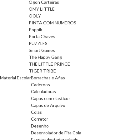
Ogon Carteiras
OMY LITTLE
OOLY
PINTA COM NUMEROS
Poppik
Porta Chaves
PUZZLES
Smart Games
The Happy Gang
THE LITTLE PRINCE
TIGER TRIBE
Material Escolar
Borrachas e Afias
Cadernos
Calculadoras
Capas com elasticos
Capas de Arquivo
Colas
Corretor
Desenho
Desenrolador de Fita Cola
Escrita
adaptador p/lapis