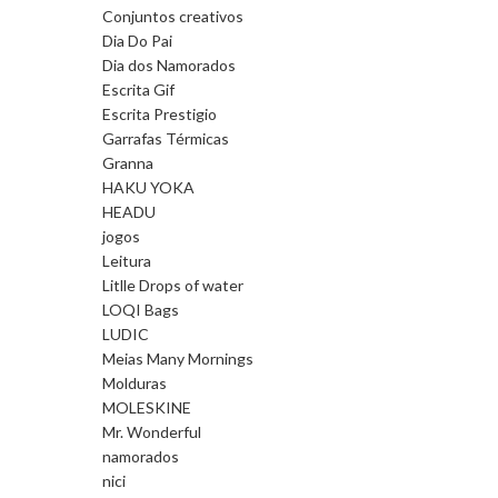
Conjuntos creativos
Dia Do Pai
Dia dos Namorados
Escrita Gif
Escrita Prestigio
Garrafas Térmicas
Granna
HAKU YOKA
HEADU
jogos
Leitura
Litlle Drops of water
LOQI Bags
LUDIC
Meias Many Mornings
Molduras
MOLESKINE
Mr. Wonderful
namorados
nici