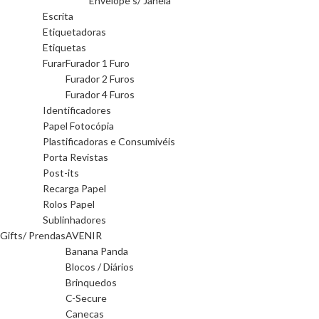
Envelope s/ Janela
Escrita
Etiquetadoras
Etiquetas
Furar
Furador 1 Furo
Furador 2 Furos
Furador 4 Furos
Identificadores
Papel Fotocópia
Plastificadoras e Consumivéis
Porta Revistas
Post-its
Recarga Papel
Rolos Papel
Sublinhadores
Gifts/ Prendas
AVENIR
Banana Panda
Blocos / Diários
Brinquedos
C-Secure
Canecas