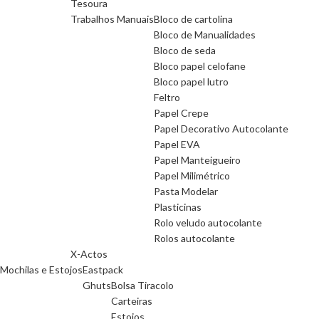
Tesoura
Trabalhos Manuais
Bloco de cartolina
Bloco de Manualidades
Bloco de seda
Bloco papel celofane
Bloco papel lutro
Feltro
Papel Crepe
Papel Decorativo Autocolante
Papel EVA
Papel Manteigueiro
Papel Milimétrico
Pasta Modelar
Plasticinas
Rolo veludo autocolante
Rolos autocolante
X-Actos
Mochilas e Estojos
Eastpack
Ghuts
Bolsa Tiracolo
Carteiras
Estojos