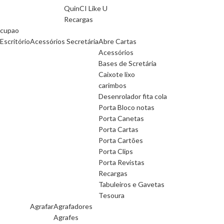
QuinCI Like U
Recargas
cupao
Escritório
Acessórios Secretária
Abre Cartas
Acessórios
Bases de Scretária
Caixote lixo
carimbos
Desenrolador fita cola
Porta Bloco notas
Porta Canetas
Porta Cartas
Porta Cartões
Porta Clips
Porta Revistas
Recargas
Tabuleiros e Gavetas
Tesoura
Agrafar
Agrafadores
Agrafes