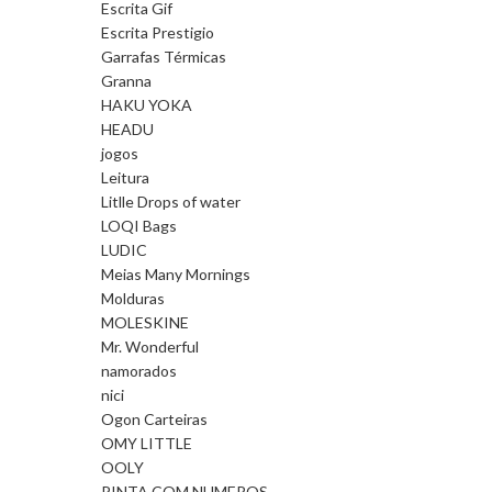
Escrita Gif
Escrita Prestigio
Garrafas Térmicas
Granna
HAKU YOKA
HEADU
jogos
Leitura
Litlle Drops of water
LOQI Bags
LUDIC
Meias Many Mornings
Molduras
MOLESKINE
Mr. Wonderful
namorados
nici
Ogon Carteiras
OMY LITTLE
OOLY
PINTA COM NUMEROS