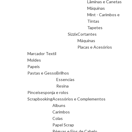
Lâminas e Canetas
Máquinas
Mint - Carimbos e
Tintas
Tapetes
Sizzix
Cortantes
Máquinas
Placas e Acesórios
Marcador Textil
Moldes
Papeis
Pastas e Gesso
Brilhos
Essencias
Resina
Pinceis
esponja e rolos
Scrapbooking
Acessórios e Complementos
Albuns
Carimbos
Colas
Papel Scrap
Réguas e Fios de Cabelo