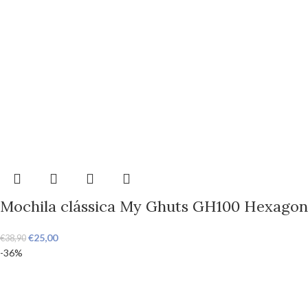
Mochila clássica My Ghuts GH100 Hexagon
€
25,00
€
38,90
-36%