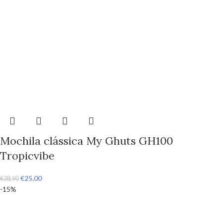
Mochila clássica My Ghuts GH100
Tropicvibe
€
25,00
€
38,90
-15%