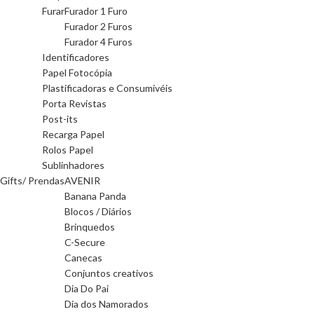
Furar
Furador 1 Furo
Furador 2 Furos
Furador 4 Furos
Identificadores
Papel Fotocópia
Plastificadoras e Consumivéis
Porta Revistas
Post-its
Recarga Papel
Rolos Papel
Sublinhadores
Gifts/ Prendas
AVENIR
Banana Panda
Blocos / Diários
Brinquedos
C-Secure
Canecas
Conjuntos creativos
Dia Do Pai
Dia dos Namorados