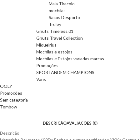
Mala Tiracolo
mochilas
Sacos Desporto
Troley
Ghuts Timeless.01
Ghuts Travel Collection
Miquelrius
Mochilas e estojos
Mochilas e Estojos variadas marcas
Promoções
SPORTANDEM CHAMPIONS
Vans
OOLY
Promoções
Sem categoria
Tombow
DESCRIÇÃO
AVALIAÇÕES (0)
Descrição
Material:• Polyester 600D• Fechos e cursor certificados YKK• Costas e