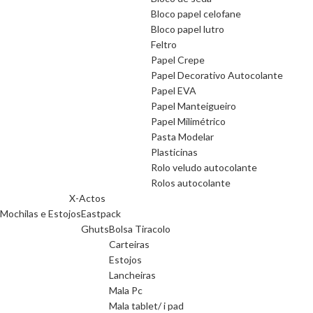
Bloco papel celofane
Bloco papel lutro
Feltro
Papel Crepe
Papel Decorativo Autocolante
Papel EVA
Papel Manteigueiro
Papel Milimétrico
Pasta Modelar
Plasticinas
Rolo veludo autocolante
Rolos autocolante
X-Actos
Mochilas e Estojos
Eastpack
Ghuts
Bolsa Tiracolo
Carteiras
Estojos
Lancheiras
Mala Pc
Mala tablet/ i pad