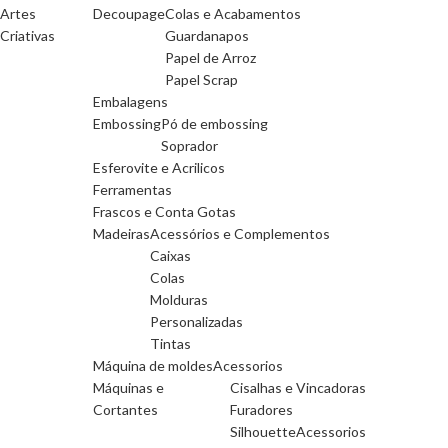
Artes
Decoupage
Colas e Acabamentos
Criativas
Guardanapos
Papel de Arroz
Papel Scrap
Embalagens
Embossing
Pó de embossing
Soprador
Esferovite e Acrilicos
Ferramentas
Frascos e Conta Gotas
Madeiras
Acessórios e Complementos
Caixas
Colas
Molduras
Personalizadas
Tintas
Máquina de moldes
Acessorios
Máquinas e
Cisalhas e Vincadoras
Cortantes
Furadores
Silhouette
Acessorios