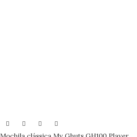
Mochila clássica My Ghuts GH100 Player