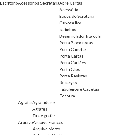
Escritório
Acessórios Secretária
Abre Cartas
Acessórios
Bases de Scretária
Caixote lixo
carimbos
Desenrolador fita cola
Porta Bloco notas
Porta Canetas
Porta Cartas
Porta Cartões
Porta Clips
Porta Revistas
Recargas
Tabuleiros e Gavetas
Tesoura
Agrafar
Agrafadores
Agrafes
Tira Agrafes
Arquivo
Arquivo Francês
Arquivo Morto