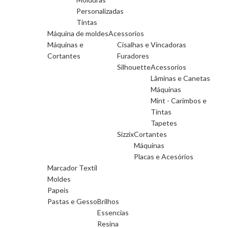
Personalizadas
Tintas
Máquina de moldes
Acessorios
Máquinas e
Cisalhas e Vincadoras
Cortantes
Furadores
Silhouette
Acessorios
Lâminas e Canetas
Máquinas
Mint - Carimbos e
Tintas
Tapetes
Sizzix
Cortantes
Máquinas
Placas e Acesórios
Marcador Textil
Moldes
Papeis
Pastas e Gesso
Brilhos
Essencias
Resina