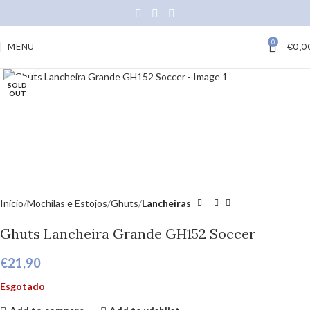
0
MENU
€
0,0
Click to enlarge
SOLD
OUT
Início
Mochilas e Estojos
Ghuts
Lancheiras
Ghuts Lancheira Grande GH152 Soccer
€
21,90
Esgotado