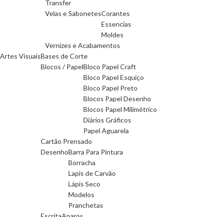
Transfer
Velas e Sabonetes
Corantes
Essencias
Moldes
Vernizes e Acabamentos
Artes Visuais
Bases de Corte
Blocos / Papel
Bloco Papel Craft
Bloco Papel Esquiço
Bloco Papel Preto
Blocos Papel Desenho
Blocos Papel Milimétrico
Diários Gráficos
Papel Aguarela
Cartão Prensado
Desenho
Barra Para Pintura
Borracha
Lapis de Carvão
Lápis Seco
Modelos
Pranchetas
Escrita
Aparos