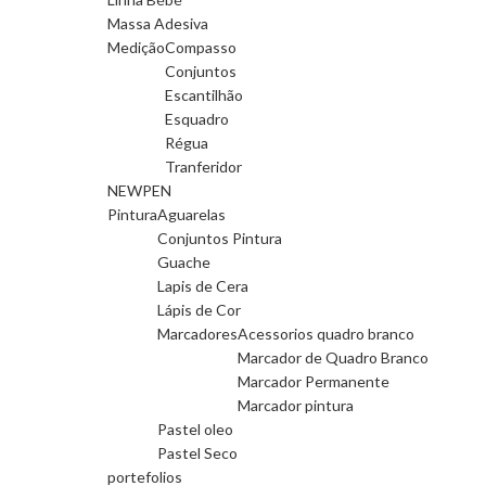
Massa Adesiva
Medição
Compasso
Conjuntos
Escantilhão
Esquadro
Régua
Tranferidor
NEWPEN
Pintura
Aguarelas
Conjuntos Pintura
Guache
Lapis de Cera
Lápis de Cor
Marcadores
Acessorios quadro branco
Marcador de Quadro Branco
Marcador Permanente
Marcador pintura
Pastel oleo
Pastel Seco
portefolios