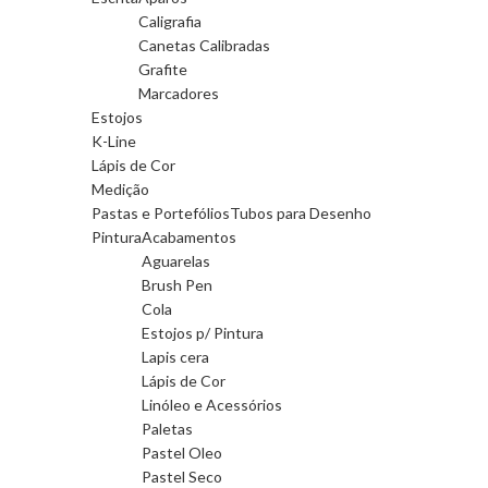
Caligrafia
Canetas Calibradas
Grafite
Marcadores
Estojos
K-Line
Lápis de Cor
Medição
Pastas e Portefólios
Tubos para Desenho
Pintura
Acabamentos
Aguarelas
Brush Pen
Cola
Estojos p/ Pintura
Lapis cera
Lápis de Cor
Linóleo e Acessórios
Paletas
Pastel Oleo
Pastel Seco