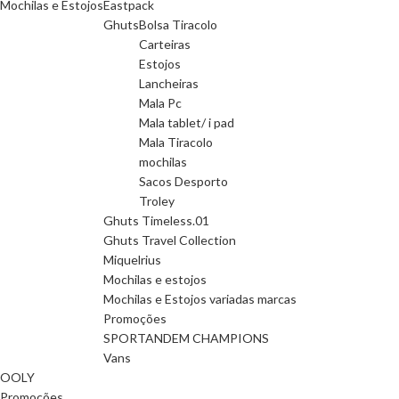
Mochilas e Estojos
Eastpack
Ghuts
Bolsa Tiracolo
Carteiras
Estojos
Lancheiras
Mala Pc
Mala tablet/ i pad
Mala Tiracolo
mochilas
Sacos Desporto
Troley
Ghuts Timeless.01
Ghuts Travel Collection
Miquelrius
Mochilas e estojos
Mochilas e Estojos variadas marcas
Promoções
SPORTANDEM CHAMPIONS
Vans
OOLY
Promoções