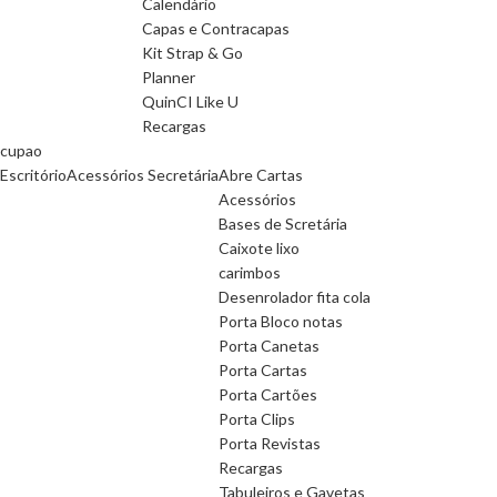
Calendário
Capas e Contracapas
Kit Strap & Go
Planner
QuinCI Like U
Recargas
cupao
Escritório
Acessórios Secretária
Abre Cartas
Acessórios
Bases de Scretária
Caixote lixo
carimbos
Desenrolador fita cola
Porta Bloco notas
Porta Canetas
Porta Cartas
Porta Cartões
Porta Clips
Porta Revistas
Recargas
Tabuleiros e Gavetas