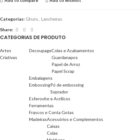
Add to compare
Add to wishlist
Categorias:
Ghuts
,
Lancheiras
Share:
CATEGORIAS DE PRODUTO
Artes
Decoupage
Colas e Acabamentos
Criativas
Guardanapos
Papel de Arroz
Papel Scrap
Embalagens
Embossing
Pó de embossing
Soprador
Esferovite e Acrilicos
Ferramentas
Frascos e Conta Gotas
Madeiras
Acessórios e Complementos
Caixas
Colas
Molduras