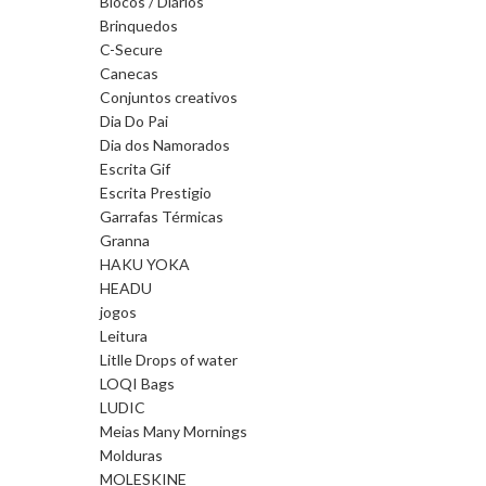
Blocos / Diários
Brinquedos
C-Secure
Canecas
Conjuntos creativos
Dia Do Pai
Dia dos Namorados
Escrita Gif
Escrita Prestigio
Garrafas Térmicas
Granna
HAKU YOKA
HEADU
jogos
Leitura
Litlle Drops of water
LOQI Bags
LUDIC
Meias Many Mornings
Molduras
MOLESKINE