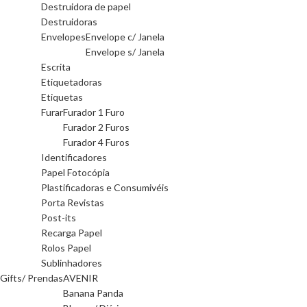
Destruidora de papel
Destruidoras
Envelopes
Envelope c/ Janela
Envelope s/ Janela
Escrita
Etiquetadoras
Etiquetas
Furar
Furador 1 Furo
Furador 2 Furos
Furador 4 Furos
Identificadores
Papel Fotocópia
Plastificadoras e Consumivéis
Porta Revistas
Post-its
Recarga Papel
Rolos Papel
Sublinhadores
Gifts/ Prendas
AVENIR
Banana Panda