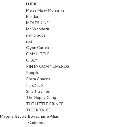
LUDIC
Meias Many Mornings
Molduras
MOLESKINE
Mr. Wonderful
namorados
nici
Ogon Carteiras
OMY LITTLE
OOLY
PINTA COM NUMEROS
Poppik
Porta Chaves
PUZZLES
Smart Games
The Happy Gang
THE LITTLE PRINCE
TIGER TRIBE
Material Escolar
Borrachas e Afias
Cadernos