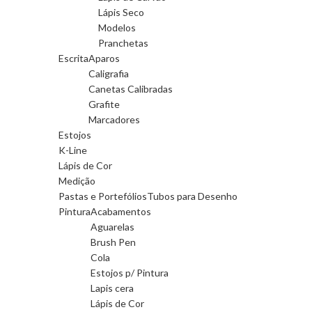
Lápis Seco
Modelos
Pranchetas
Escrita
Aparos
Caligrafia
Canetas Calibradas
Grafite
Marcadores
Estojos
K-Line
Lápis de Cor
Medição
Pastas e Portefólios
Tubos para Desenho
Pintura
Acabamentos
Aguarelas
Brush Pen
Cola
Estojos p/ Pintura
Lapis cera
Lápis de Cor