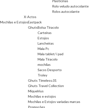
Plasticinas
Rolo veludo autocolante
Rolos autocolante
X-Actos
Mochilas e Estojos
Eastpack
Ghuts
Bolsa Tiracolo
Carteiras
Estojos
Lancheiras
Mala Pc
Mala tablet/ i pad
Mala Tiracolo
mochilas
Sacos Desporto
Troley
Ghuts Timeless.01
Ghuts Travel Collection
Miquelrius
Mochilas e estojos
Mochilas e Estojos variadas marcas
Promoções