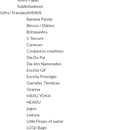
Sublinhadores
Gifts/ Prendas
AVENIR
Banana Panda
Blocos / Diários
Brinquedos
C-Secure
Canecas
Conjuntos creativos
Dia Do Pai
Dia dos Namorados
Escrita Gif
Escrita Prestigio
Garrafas Térmicas
Granna
HAKU YOKA
HEADU
jogos
Leitura
Litlle Drops of water
LOQI Bags