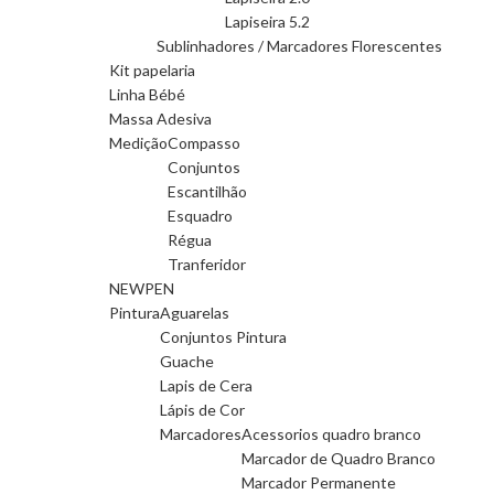
Lapiseira 5.2
Sublinhadores / Marcadores Florescentes
Kit papelaria
Linha Bébé
Massa Adesiva
Medição
Compasso
Conjuntos
Escantilhão
Esquadro
Régua
Tranferidor
NEWPEN
Pintura
Aguarelas
Conjuntos Pintura
Guache
Lapis de Cera
Lápis de Cor
Marcadores
Acessorios quadro branco
Marcador de Quadro Branco
Marcador Permanente