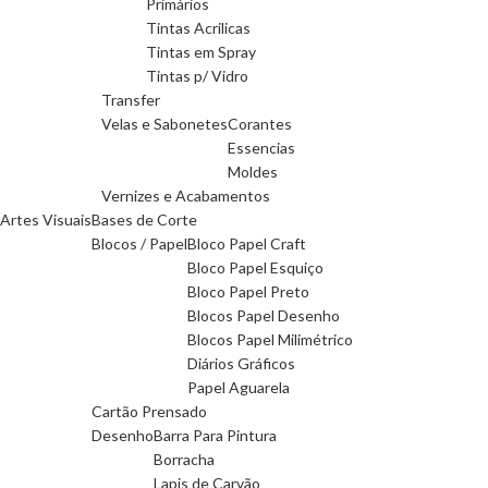
Primários
Tintas Acrilicas
Tintas em Spray
Tintas p/ Vidro
Transfer
Velas e Sabonetes
Corantes
Essencias
Moldes
Vernizes e Acabamentos
Artes Visuais
Bases de Corte
Blocos / Papel
Bloco Papel Craft
Bloco Papel Esquiço
Bloco Papel Preto
Blocos Papel Desenho
Blocos Papel Milimétrico
Diários Gráficos
Papel Aguarela
Cartão Prensado
Desenho
Barra Para Pintura
Borracha
Lapis de Carvão