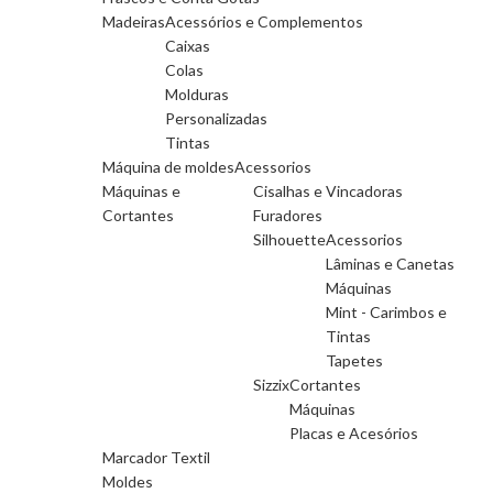
Madeiras
Acessórios e Complementos
Caixas
Colas
Molduras
Personalizadas
Tintas
Máquina de moldes
Acessorios
Máquinas e
Cisalhas e Vincadoras
Cortantes
Furadores
Silhouette
Acessorios
Lâminas e Canetas
Máquinas
Mint - Carimbos e
Tintas
Tapetes
Sizzix
Cortantes
Máquinas
Placas e Acesórios
Marcador Textil
Moldes