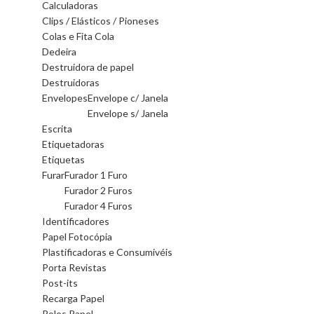
Calculadoras
Clips / Elásticos / Pioneses
Colas e Fita Cola
Dedeira
Destruidora de papel
Destruidoras
Envelopes
Envelope c/ Janela
Envelope s/ Janela
Escrita
Etiquetadoras
Etiquetas
Furar
Furador 1 Furo
Furador 2 Furos
Furador 4 Furos
Identificadores
Papel Fotocópia
Plastificadoras e Consumivéis
Porta Revistas
Post-its
Recarga Papel
Rolos Papel