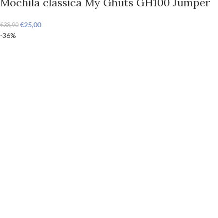
Mochila clássica My Ghuts GH100 Jumper
€
25,00
€
38,90
-36%