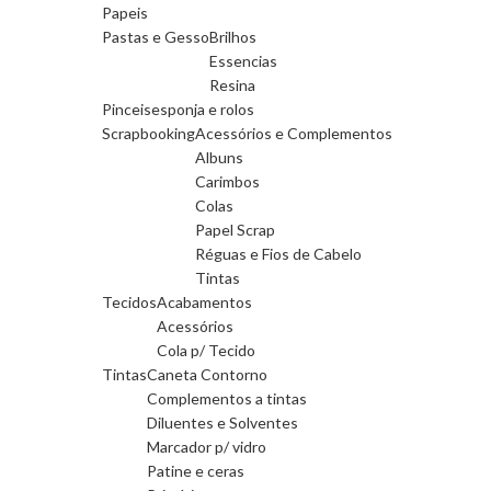
Papeis
Pastas e Gesso
Brilhos
Essencias
Resina
Pinceis
esponja e rolos
Scrapbooking
Acessórios e Complementos
Albuns
Carimbos
Colas
Papel Scrap
Réguas e Fios de Cabelo
Tintas
Tecidos
Acabamentos
Acessórios
Cola p/ Tecido
Tintas
Caneta Contorno
Complementos a tintas
Diluentes e Solventes
Marcador p/ vidro
Patine e ceras