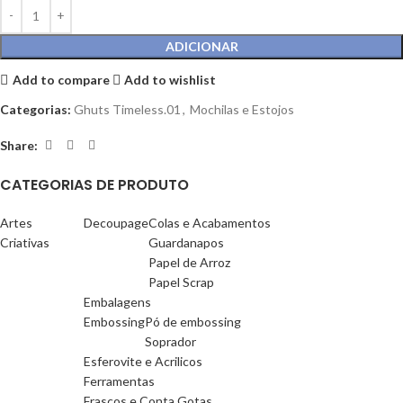
ADICIONAR
Add to compare
Add to wishlist
Categorias:
Ghuts Timeless.01
,
Mochilas e Estojos
Share:
CATEGORIAS DE PRODUTO
Artes
Decoupage
Colas e Acabamentos
Criativas
Guardanapos
Papel de Arroz
Papel Scrap
Embalagens
Embossing
Pó de embossing
Soprador
Esferovite e Acrilicos
Ferramentas
Frascos e Conta Gotas