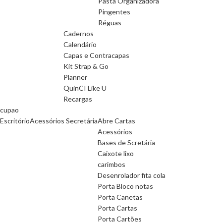
Pasta Organizadora
Pingentes
Réguas
Cadernos
Calendário
Capas e Contracapas
Kit Strap & Go
Planner
QuinCI Like U
Recargas
cupao
Escritório
Acessórios Secretária
Abre Cartas
Acessórios
Bases de Scretária
Caixote lixo
carimbos
Desenrolador fita cola
Porta Bloco notas
Porta Canetas
Porta Cartas
Porta Cartões