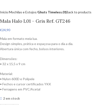
Início
Mochilas e Estojos
Ghuts Timeless.01
Back to products
Mala Halo L01 – Gris Ref. GT246
€
24,90
Mala em formato meia lua.
Design simples, prática e espaçosa para o dia a dia.
Abertura única com fecho, bolsos interiores.
Dimensões:
• 32 x 15,5 x 9 cm
Material:
• Nylon 600D e Polipele
• Fechos e cursor certificados YKK
• Ferragens em PVC/Acetal
2 em stock