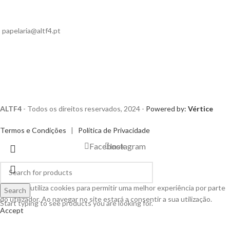
papelaria@altf4.pt
ALTF4
- Todos os direitos reservados, 2024 -
Powered by:
Vértice
Termos e Condições
|
Política de Privacidade
Facebook
Instagram
Este site utiliza cookies para permitir uma melhor experiência por parte
Search
do utilizador. Ao navegar no site estará a consentir a sua utilização.
Start typing to see products you are looking for.
Accept