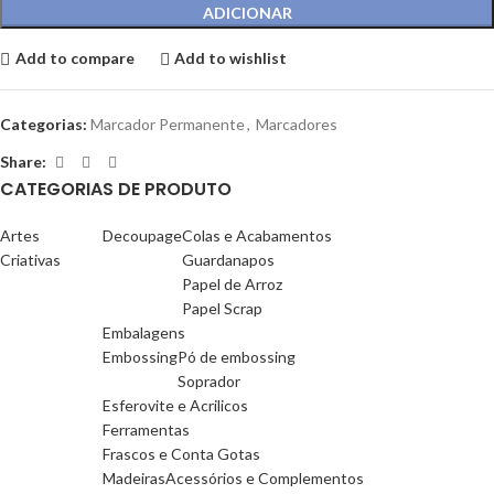
ADICIONAR
Add to compare
Add to wishlist
Categorias:
Marcador Permanente
,
Marcadores
Share:
CATEGORIAS DE PRODUTO
Artes
Decoupage
Colas e Acabamentos
Criativas
Guardanapos
Papel de Arroz
Papel Scrap
Embalagens
Embossing
Pó de embossing
Soprador
Esferovite e Acrilicos
Ferramentas
Frascos e Conta Gotas
Madeiras
Acessórios e Complementos