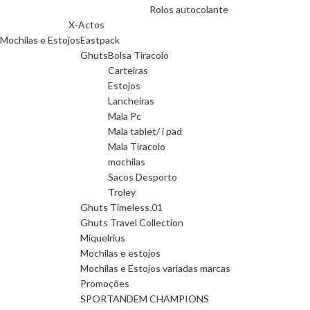
Rolos autocolante
X-Actos
Mochilas e Estojos
Eastpack
Ghuts
Bolsa Tiracolo
Carteiras
Estojos
Lancheiras
Mala Pc
Mala tablet/ i pad
Mala Tiracolo
mochilas
Sacos Desporto
Troley
Ghuts Timeless.01
Ghuts Travel Collection
Miquelrius
Mochilas e estojos
Mochilas e Estojos variadas marcas
Promoções
SPORTANDEM CHAMPIONS