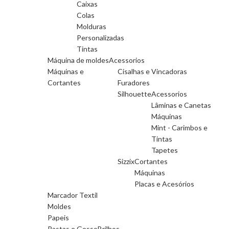
Caixas
Colas
Molduras
Personalizadas
Tintas
Máquina de moldes
Acessorios
Máquinas e
Cisalhas e Vincadoras
Cortantes
Furadores
Silhouette
Acessorios
Lâminas e Canetas
Máquinas
Mint - Carimbos e
Tintas
Tapetes
Sizzix
Cortantes
Máquinas
Placas e Acesórios
Marcador Textil
Moldes
Papeis
Pastas e Gesso
Brilhos