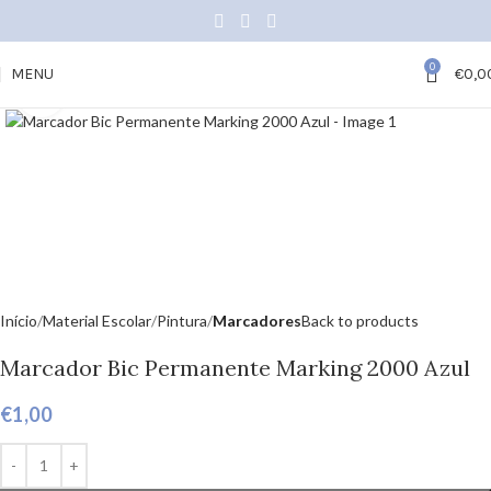
0
MENU
€
0,0
Click to enlarge
Início
Material Escolar
Pintura
Marcadores
Back to products
Marcador Bic Permanente Marking 2000 Azul
€
1,00