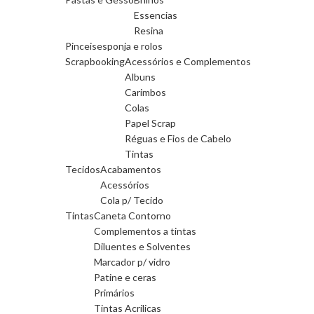
Essencias
Resina
Pinceis
esponja e rolos
Scrapbooking
Acessórios e Complementos
Albuns
Carimbos
Colas
Papel Scrap
Réguas e Fios de Cabelo
Tintas
Tecidos
Acabamentos
Acessórios
Cola p/ Tecido
Tintas
Caneta Contorno
Complementos a tintas
Diluentes e Solventes
Marcador p/ vidro
Patine e ceras
Primários
Tintas Acrilicas