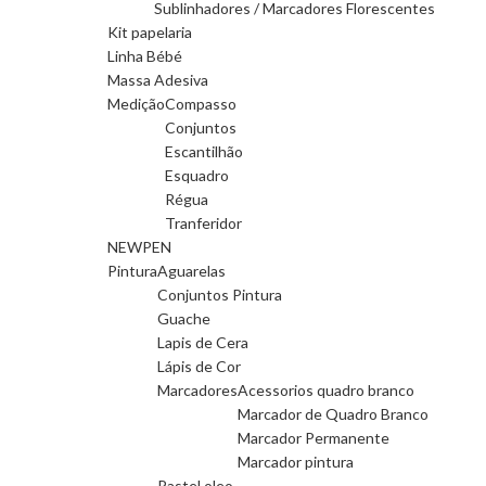
Sublinhadores / Marcadores Florescentes
Kit papelaria
Linha Bébé
Massa Adesiva
Medição
Compasso
Conjuntos
Escantilhão
Esquadro
Régua
Tranferidor
NEWPEN
Pintura
Aguarelas
Conjuntos Pintura
Guache
Lapis de Cera
Lápis de Cor
Marcadores
Acessorios quadro branco
Marcador de Quadro Branco
Marcador Permanente
Marcador pintura
Pastel oleo