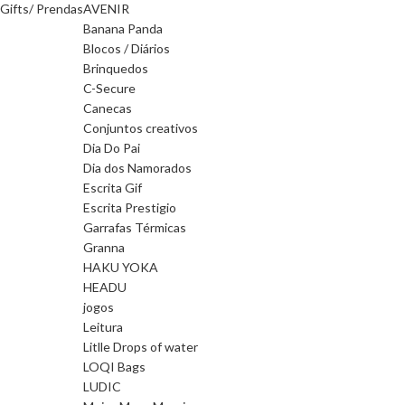
Gifts/ Prendas
AVENIR
Banana Panda
Blocos / Diários
Brinquedos
C-Secure
Canecas
Conjuntos creativos
Dia Do Pai
Dia dos Namorados
Escrita Gif
Escrita Prestigio
Garrafas Térmicas
Granna
HAKU YOKA
HEADU
jogos
Leitura
Litlle Drops of water
LOQI Bags
LUDIC