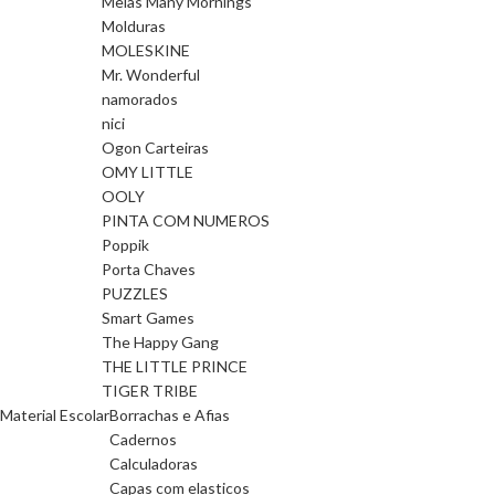
Meias Many Mornings
Molduras
MOLESKINE
Mr. Wonderful
namorados
nici
Ogon Carteiras
OMY LITTLE
OOLY
PINTA COM NUMEROS
Poppik
Porta Chaves
PUZZLES
Smart Games
The Happy Gang
THE LITTLE PRINCE
TIGER TRIBE
Material Escolar
Borrachas e Afias
Cadernos
Calculadoras
Capas com elasticos