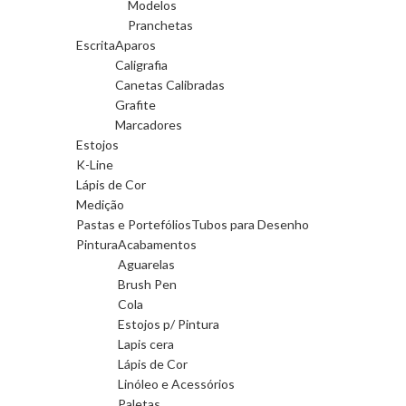
Modelos
Pranchetas
Escrita
Aparos
Caligrafia
Canetas Calibradas
Grafite
Marcadores
Estojos
K-Line
Lápis de Cor
Medição
Pastas e Portefólios
Tubos para Desenho
Pintura
Acabamentos
Aguarelas
Brush Pen
Cola
Estojos p/ Pintura
Lapis cera
Lápis de Cor
Linóleo e Acessórios
Paletas