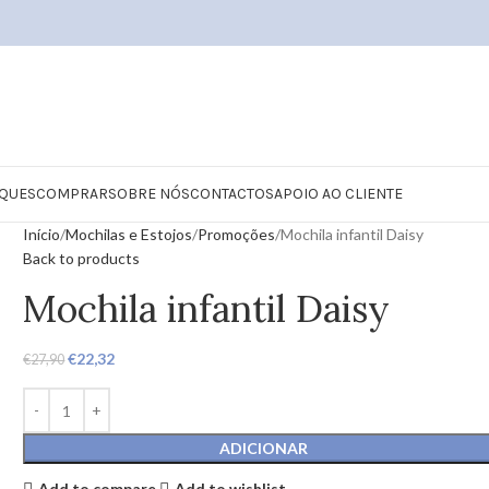
QUES
COMPRAR
SOBRE NÓS
CONTACTOS
APOIO AO CLIENTE
Início
Mochilas e Estojos
Promoções
Mochila infantil Daisy
Back to products
Mochila infantil Daisy
€
22,32
€
27,90
ADICIONAR
Add to compare
Add to wishlist