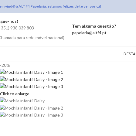
em vind@ à ALTF4 Papelaria, estamos felizes de te ver por cá!
igue-nos!
Tem alguma questão?
+351) 938 039 803
papelaria@altf4.pt
Chamada para rede móvel nacional)
DESTA
-20%
Click to enlarge