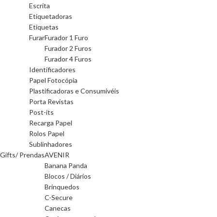
Escrita
Etiquetadoras
Etiquetas
Furar
Furador 1 Furo
Furador 2 Furos
Furador 4 Furos
Identificadores
Papel Fotocópia
Plastificadoras e Consumivéis
Porta Revistas
Post-its
Recarga Papel
Rolos Papel
Sublinhadores
Gifts/ Prendas
AVENIR
Banana Panda
Blocos / Diários
Brinquedos
C-Secure
Canecas