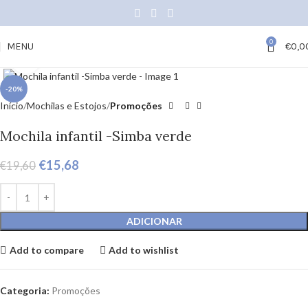
0
MENU
€
0,0
Click to enlarge
-20%
Início
Mochilas e Estojos
Promoções
Mochila infantil -Simba verde
€
15,68
€
19,60
ADICIONAR
Add to compare
Add to wishlist
Categoria:
Promoções