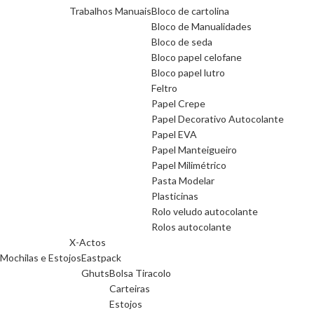
Trabalhos Manuais
Bloco de cartolina
Bloco de Manualidades
Bloco de seda
Bloco papel celofane
Bloco papel lutro
Feltro
Papel Crepe
Papel Decorativo Autocolante
Papel EVA
Papel Manteigueiro
Papel Milimétrico
Pasta Modelar
Plasticinas
Rolo veludo autocolante
Rolos autocolante
X-Actos
Mochilas e Estojos
Eastpack
Ghuts
Bolsa Tiracolo
Carteiras
Estojos