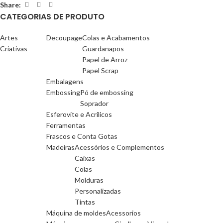
Share:
CATEGORIAS DE PRODUTO
Artes
Decoupage
Colas e Acabamentos
Criativas
Guardanapos
Papel de Arroz
Papel Scrap
Embalagens
Embossing
Pó de embossing
Soprador
Esferovite e Acrilicos
Ferramentas
Frascos e Conta Gotas
Madeiras
Acessórios e Complementos
Caixas
Colas
Molduras
Personalizadas
Tintas
Máquina de moldes
Acessorios