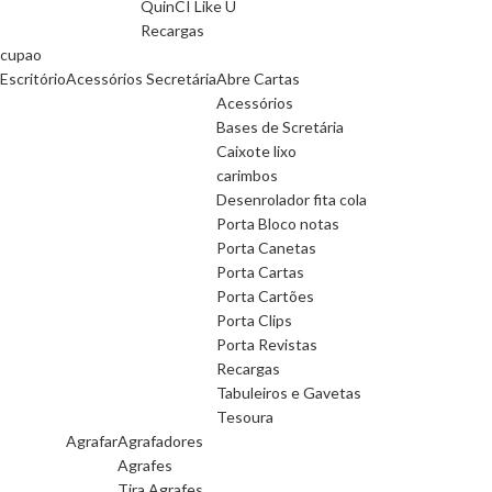
QuinCI Like U
Recargas
cupao
Escritório
Acessórios Secretária
Abre Cartas
Acessórios
Bases de Scretária
Caixote lixo
carimbos
Desenrolador fita cola
Porta Bloco notas
Porta Canetas
Porta Cartas
Porta Cartões
Porta Clips
Porta Revistas
Recargas
Tabuleiros e Gavetas
Tesoura
Agrafar
Agrafadores
Agrafes
Tira Agrafes