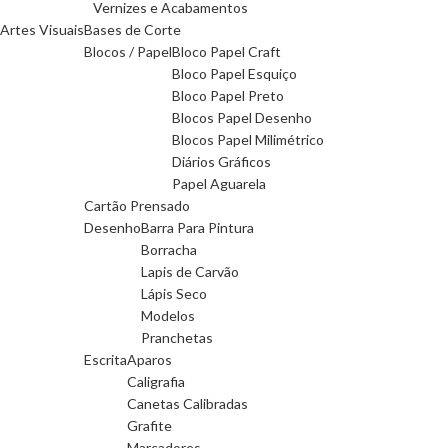
Vernizes e Acabamentos
Artes Visuais
Bases de Corte
Blocos / Papel
Bloco Papel Craft
Bloco Papel Esquiço
Bloco Papel Preto
Blocos Papel Desenho
Blocos Papel Milimétrico
Diários Gráficos
Papel Aguarela
Cartão Prensado
Desenho
Barra Para Pintura
Borracha
Lapis de Carvão
Lápis Seco
Modelos
Pranchetas
Escrita
Aparos
Caligrafia
Canetas Calibradas
Grafite
Marcadores