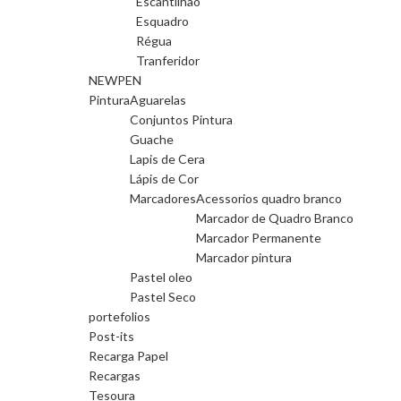
Escantilhão
Esquadro
Régua
Tranferidor
NEWPEN
Pintura
Aguarelas
Conjuntos Pintura
Guache
Lapis de Cera
Lápis de Cor
Marcadores
Acessorios quadro branco
Marcador de Quadro Branco
Marcador Permanente
Marcador pintura
Pastel oleo
Pastel Seco
portefolios
Post-its
Recarga Papel
Recargas
Tesoura