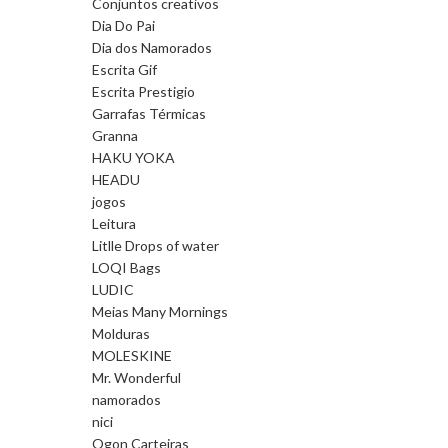
Conjuntos creativos
Dia Do Pai
Dia dos Namorados
Escrita Gif
Escrita Prestigio
Garrafas Térmicas
Granna
HAKU YOKA
HEADU
jogos
Leitura
Litlle Drops of water
LOQI Bags
LUDIC
Meias Many Mornings
Molduras
MOLESKINE
Mr. Wonderful
namorados
nici
Ogon Carteiras