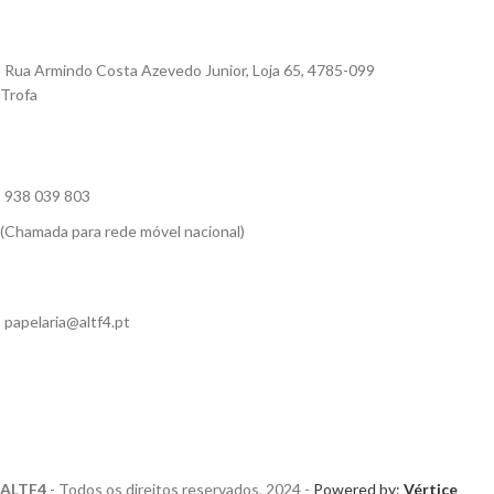
Rua Armindo Costa Azevedo Junior, Loja 65, 4785-099
Trofa
938 039 803
(Chamada para rede móvel nacional)
papelaria@altf4.pt
ALTF4
- Todos os direitos reservados, 2024 -
Powered by:
Vértice