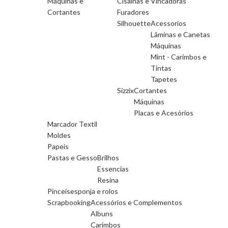
Máquinas e
Cisalhas e Vincadoras
Cortantes
Furadores
Silhouette
Acessorios
Lâminas e Canetas
Máquinas
Mint - Carimbos e
Tintas
Tapetes
Sizzix
Cortantes
Máquinas
Placas e Acesórios
Marcador Textil
Moldes
Papeis
Pastas e Gesso
Brilhos
Essencias
Resina
Pinceis
esponja e rolos
Scrapbooking
Acessórios e Complementos
Albuns
Carimbos