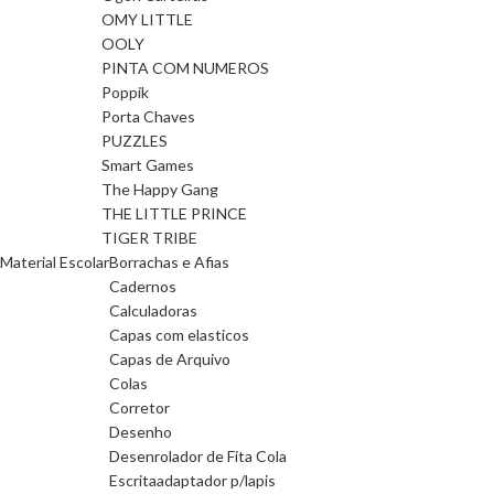
OMY LITTLE
OOLY
PINTA COM NUMEROS
Poppik
Porta Chaves
PUZZLES
Smart Games
The Happy Gang
THE LITTLE PRINCE
TIGER TRIBE
Material Escolar
Borrachas e Afias
Cadernos
Calculadoras
Capas com elasticos
Capas de Arquivo
Colas
Corretor
Desenho
Desenrolador de Fita Cola
Escrita
adaptador p/lapis