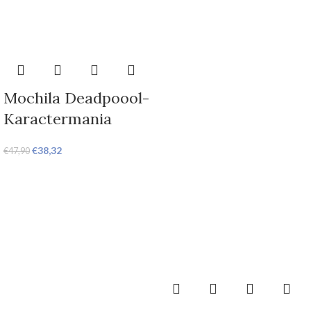
Mochila Deadpoool-
Karactermania
€
38,32
€
47,90