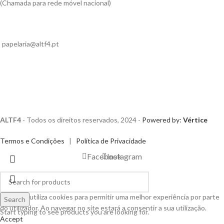
(Chamada para rede móvel nacional)
papelaria@altf4.pt
ALTF4
- Todos os direitos reservados, 2024 -
Powered by:
Vértice
Termos e Condições
|
Política de Privacidade
Facebook
Instagram
Este site utiliza cookies para permitir uma melhor experiência por parte
Search
do utilizador. Ao navegar no site estará a consentir a sua utilização.
Start typing to see products you are looking for.
Accept