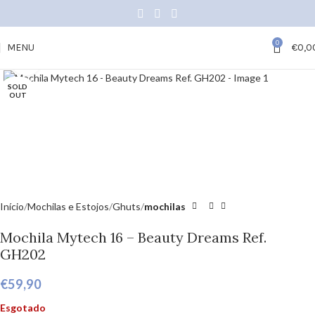
0
MENU
€
0,0
Click to enlarge
SOLD
OUT
Início
Mochilas e Estojos
Ghuts
mochilas
Mochila Mytech 16 – Beauty Dreams Ref.
GH202
€
59,90
Esgotado