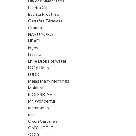
Dia dos Namorados
Escrita Gif
Escrita Prestigio
Garrafas Térmicas
Granna
HAKU YOKA
HEADU
jogos
Leitura
Litlle Drops of water
LOQI Bags
LUDIC
Meias Many Mornings
Molduras
MOLESKINE
Mr. Wonderful
namorados
nici
Ogon Carteiras
OMY LITTLE
OOLY