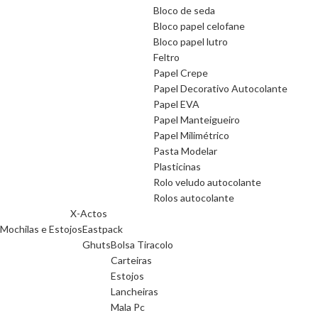
Bloco de seda
Bloco papel celofane
Bloco papel lutro
Feltro
Papel Crepe
Papel Decorativo Autocolante
Papel EVA
Papel Manteigueiro
Papel Milimétrico
Pasta Modelar
Plasticinas
Rolo veludo autocolante
Rolos autocolante
X-Actos
Mochilas e Estojos
Eastpack
Ghuts
Bolsa Tiracolo
Carteiras
Estojos
Lancheiras
Mala Pc