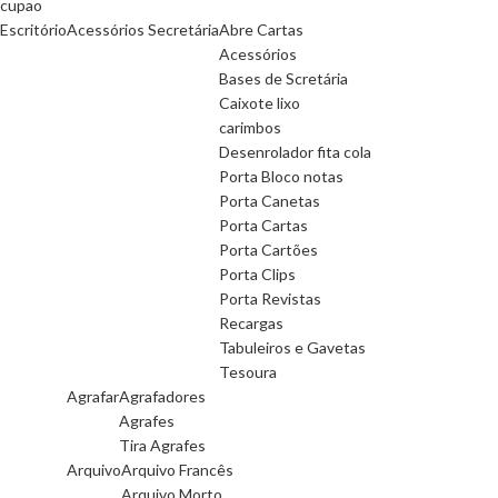
cupao
Escritório
Acessórios Secretária
Abre Cartas
Acessórios
Bases de Scretária
Caixote lixo
carimbos
Desenrolador fita cola
Porta Bloco notas
Porta Canetas
Porta Cartas
Porta Cartões
Porta Clips
Porta Revistas
Recargas
Tabuleiros e Gavetas
Tesoura
Agrafar
Agrafadores
Agrafes
Tira Agrafes
Arquivo
Arquivo Francês
Arquivo Morto