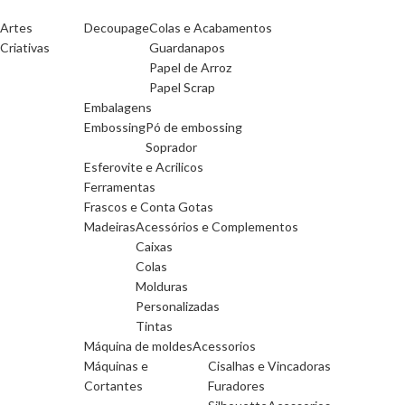
Artes
Decoupage
Colas e Acabamentos
Criativas
Guardanapos
Papel de Arroz
Papel Scrap
Embalagens
Embossing
Pó de embossing
Soprador
Esferovite e Acrilicos
Ferramentas
Frascos e Conta Gotas
Madeiras
Acessórios e Complementos
Caixas
Colas
Molduras
Personalizadas
Tintas
Máquina de moldes
Acessorios
Máquinas e
Cisalhas e Vincadoras
Cortantes
Furadores