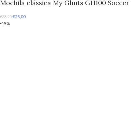
Mochila clássica My Ghuts GH100 Soccer
€
25,00
€
38,90
-49%