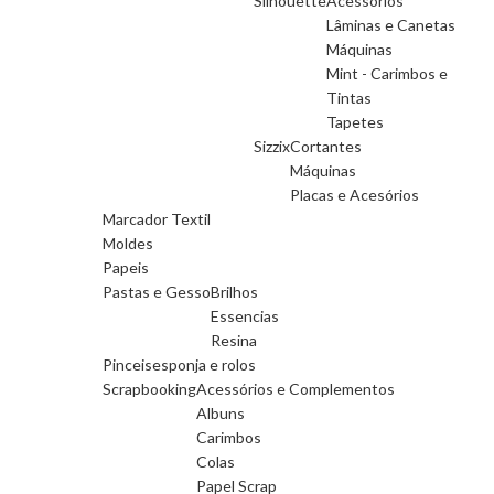
Silhouette
Acessorios
Lâminas e Canetas
Máquinas
Mint - Carimbos e
Tintas
Tapetes
Sizzix
Cortantes
Máquinas
Placas e Acesórios
Marcador Textil
Moldes
Papeis
Pastas e Gesso
Brilhos
Essencias
Resina
Pinceis
esponja e rolos
Scrapbooking
Acessórios e Complementos
Albuns
Carimbos
Colas
Papel Scrap