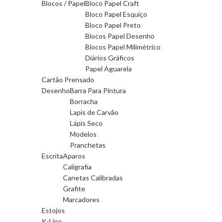
Blocos / Papel
Bloco Papel Craft
Bloco Papel Esquiço
Bloco Papel Preto
Blocos Papel Desenho
Blocos Papel Milimétrico
Diários Gráficos
Papel Aguarela
Cartão Prensado
Desenho
Barra Para Pintura
Borracha
Lapis de Carvão
Lápis Seco
Modelos
Pranchetas
Escrita
Aparos
Caligrafia
Canetas Calibradas
Grafite
Marcadores
Estojos
K-Line