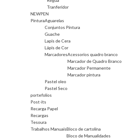
Régua
Tranferidor
NEWPEN
Pintura
Aguarelas
Conjuntos Pintura
Guache
Lapis de Cera
Lápis de Cor
Marcadores
Acessorios quadro branco
Marcador de Quadro Branco
Marcador Permanente
Marcador pintura
Pastel oleo
Pastel Seco
portefolios
Post-its
Recarga Papel
Recargas
Tesoura
Trabalhos Manuais
Bloco de cartolina
Bloco de Manualidades