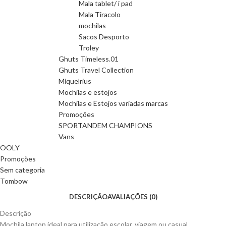
Mala tablet/ i pad
Mala Tiracolo
mochilas
Sacos Desporto
Troley
Ghuts Timeless.01
Ghuts Travel Collection
Miquelrius
Mochilas e estojos
Mochilas e Estojos variadas marcas
Promoções
SPORTANDEM CHAMPIONS
Vans
OOLY
Promoções
Sem categoria
Tombow
DESCRIÇÃO
AVALIAÇÕES (0)
Descrição
Mochila laptop ideal para utilização escolar, viagem ou casual.