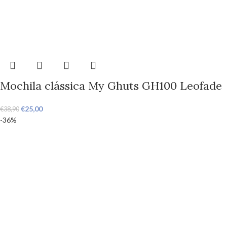
Mochila clássica My Ghuts GH100 Leofade
€
25,00
€
38,90
-36%