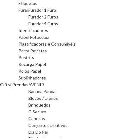
Etiquetas
Furar
Furador 1 Furo
Furador 2 Furos
Furador 4 Furos
Identificadores
Papel Fotocópia
Plastificadoras e Consumivéis
Porta Revistas
Post-its
Recarga Papel
Rolos Papel
Sublinhadores
Gifts/ Prendas
AVENIR
Banana Panda
Blocos / Diários
Brinquedos
C-Secure
Canecas
Conjuntos creativos
Dia Do Pai