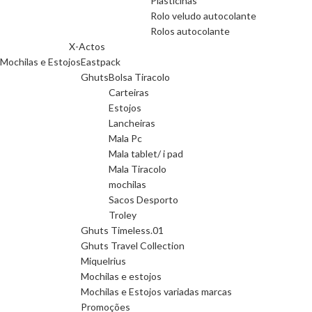
Plasticinas
Rolo veludo autocolante
Rolos autocolante
X-Actos
Mochilas e Estojos
Eastpack
Ghuts
Bolsa Tiracolo
Carteiras
Estojos
Lancheiras
Mala Pc
Mala tablet/ i pad
Mala Tiracolo
mochilas
Sacos Desporto
Troley
Ghuts Timeless.01
Ghuts Travel Collection
Miquelrius
Mochilas e estojos
Mochilas e Estojos variadas marcas
Promoções