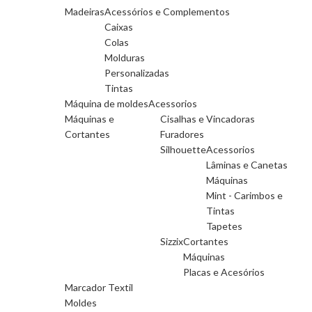
Madeiras
Acessórios e Complementos
Caixas
Colas
Molduras
Personalizadas
Tintas
Máquina de moldes
Acessorios
Máquinas e
Cisalhas e Vincadoras
Cortantes
Furadores
Silhouette
Acessorios
Lâminas e Canetas
Máquinas
Mint - Carimbos e
Tintas
Tapetes
Sizzix
Cortantes
Máquinas
Placas e Acesórios
Marcador Textil
Moldes