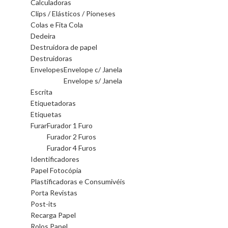
Calculadoras
Clips / Elásticos / Pioneses
Colas e Fita Cola
Dedeira
Destruidora de papel
Destruidoras
Envelopes
Envelope c/ Janela
Envelope s/ Janela
Escrita
Etiquetadoras
Etiquetas
Furar
Furador 1 Furo
Furador 2 Furos
Furador 4 Furos
Identificadores
Papel Fotocópia
Plastificadoras e Consumivéis
Porta Revistas
Post-its
Recarga Papel
Rolos Papel