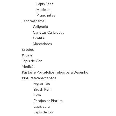
Lápis Seco
Modelos
Pranchetas
Escrita
Aparos
Caligrafia
Canetas Calibradas
Grafite
Marcadores
Estojos
K-Line
Lápis de Cor
Medição
Pastas e Portefólios
Tubos para Desenho
Pintura
Acabamentos
Aguarelas
Brush Pen
Cola
Estojos p/ Pintura
Lapis cera
Lápis de Cor