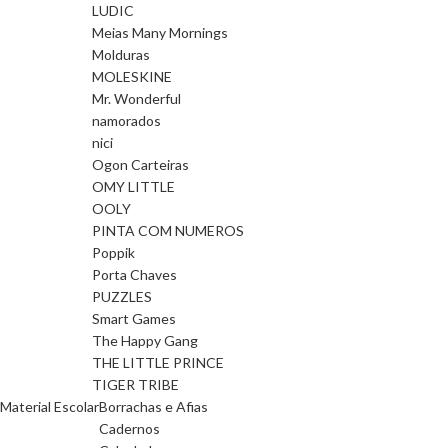
LUDIC
Meias Many Mornings
Molduras
MOLESKINE
Mr. Wonderful
namorados
nici
Ogon Carteiras
OMY LITTLE
OOLY
PINTA COM NUMEROS
Poppik
Porta Chaves
PUZZLES
Smart Games
The Happy Gang
THE LITTLE PRINCE
TIGER TRIBE
Material Escolar
Borrachas e Afias
Cadernos