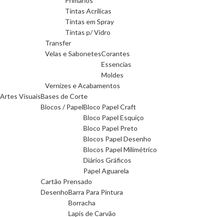
Primários
Tintas Acrilicas
Tintas em Spray
Tintas p/ Vidro
Transfer
Velas e Sabonetes
Corantes
Essencias
Moldes
Vernizes e Acabamentos
Artes Visuais
Bases de Corte
Blocos / Papel
Bloco Papel Craft
Bloco Papel Esquiço
Bloco Papel Preto
Blocos Papel Desenho
Blocos Papel Milimétrico
Diários Gráficos
Papel Aguarela
Cartão Prensado
Desenho
Barra Para Pintura
Borracha
Lapis de Carvão