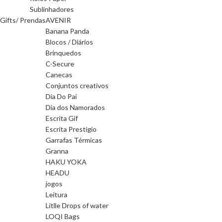
Sublinhadores
Gifts/ Prendas
AVENIR
Banana Panda
Blocos / Diários
Brinquedos
C-Secure
Canecas
Conjuntos creativos
Dia Do Pai
Dia dos Namorados
Escrita Gif
Escrita Prestigio
Garrafas Térmicas
Granna
HAKU YOKA
HEADU
jogos
Leitura
Litlle Drops of water
LOQI Bags