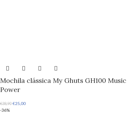
Mochila clássica My Ghuts GH100 Music
Power
€
25,00
€
38,90
-36%