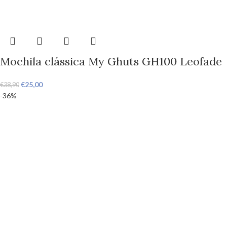
Mochila clássica My Ghuts GH100 Leofade
€
25,00
€
38,90
-36%