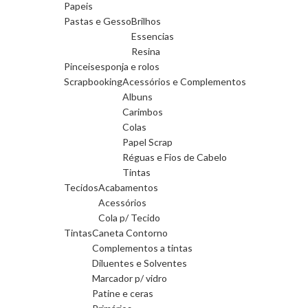
Papeis
Pastas e Gesso
Brilhos
Essencias
Resina
Pinceis
esponja e rolos
Scrapbooking
Acessórios e Complementos
Albuns
Carimbos
Colas
Papel Scrap
Réguas e Fios de Cabelo
Tintas
Tecidos
Acabamentos
Acessórios
Cola p/ Tecido
Tintas
Caneta Contorno
Complementos a tintas
Diluentes e Solventes
Marcador p/ vidro
Patine e ceras