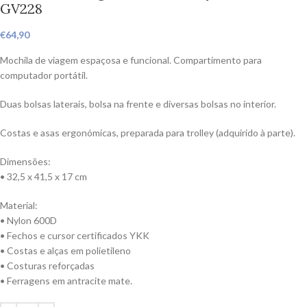
GV228
€
64,90
Mochila de viagem espaçosa e funcional. Compartimento para
computador portátil.
Duas bolsas laterais, bolsa na frente e diversas bolsas no interior.
Costas e asas ergonómicas, preparada para trolley (adquirido à parte).
Dimensões:
• 32,5 x 41,5 x 17 cm
Material:
• Nylon 600D
• Fechos e cursor certificados YKK
• Costas e alças em polietileno
• Costuras reforçadas
• Ferragens em antracite mate.