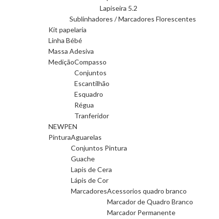
Lapiseira 5.2
Sublinhadores / Marcadores Florescentes
Kit papelaria
Linha Bébé
Massa Adesiva
Medição
Compasso
Conjuntos
Escantilhão
Esquadro
Régua
Tranferidor
NEWPEN
Pintura
Aguarelas
Conjuntos Pintura
Guache
Lapis de Cera
Lápis de Cor
Marcadores
Acessorios quadro branco
Marcador de Quadro Branco
Marcador Permanente