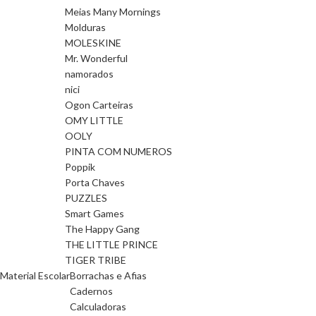
Meias Many Mornings
Molduras
MOLESKINE
Mr. Wonderful
namorados
nici
Ogon Carteiras
OMY LITTLE
OOLY
PINTA COM NUMEROS
Poppik
Porta Chaves
PUZZLES
Smart Games
The Happy Gang
THE LITTLE PRINCE
TIGER TRIBE
Material Escolar
Borrachas e Afias
Cadernos
Calculadoras