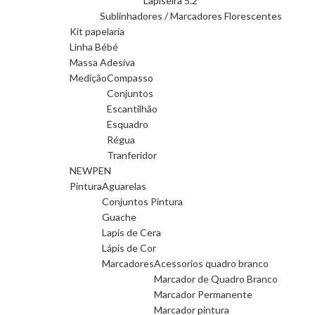
Lapiseira 5.2
Sublinhadores / Marcadores Florescentes
Kit papelaria
Linha Bébé
Massa Adesiva
Medição
Compasso
Conjuntos
Escantilhão
Esquadro
Régua
Tranferidor
NEWPEN
Pintura
Aguarelas
Conjuntos Pintura
Guache
Lapis de Cera
Lápis de Cor
Marcadores
Acessorios quadro branco
Marcador de Quadro Branco
Marcador Permanente
Marcador pintura