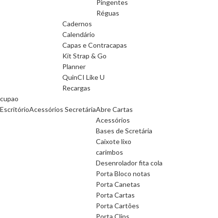
Pingentes
Réguas
Cadernos
Calendário
Capas e Contracapas
Kit Strap & Go
Planner
QuinCI Like U
Recargas
cupao
Escritório
Acessórios Secretária
Abre Cartas
Acessórios
Bases de Scretária
Caixote lixo
carimbos
Desenrolador fita cola
Porta Bloco notas
Porta Canetas
Porta Cartas
Porta Cartões
Porta Clips