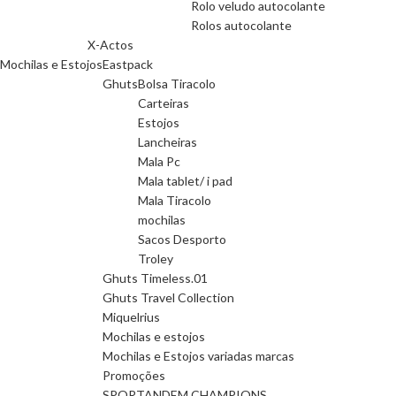
Rolo veludo autocolante
Rolos autocolante
X-Actos
Mochilas e Estojos
Eastpack
Ghuts
Bolsa Tiracolo
Carteiras
Estojos
Lancheiras
Mala Pc
Mala tablet/ i pad
Mala Tiracolo
mochilas
Sacos Desporto
Troley
Ghuts Timeless.01
Ghuts Travel Collection
Miquelrius
Mochilas e estojos
Mochilas e Estojos variadas marcas
Promoções
SPORTANDEM CHAMPIONS