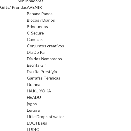
Sublinhadores
Gifts/ Prendas
AVENIR
Banana Panda
Blocos / Diários
Brinquedos
C-Secure
Canecas
Conjuntos creativos
Dia Do Pai
Dia dos Namorados
Escrita Gif
Escrita Prestigio
Garrafas Térmicas
Granna
HAKU YOKA
HEADU
jogos
Leitura
Litlle Drops of water
LOQI Bags
LUDIC