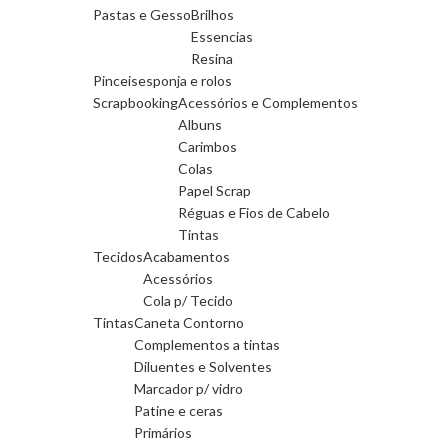
Pastas e Gesso
Brilhos
Essencias
Resina
Pinceis
esponja e rolos
Scrapbooking
Acessórios e Complementos
Albuns
Carimbos
Colas
Papel Scrap
Réguas e Fios de Cabelo
Tintas
Tecidos
Acabamentos
Acessórios
Cola p/ Tecido
Tintas
Caneta Contorno
Complementos a tintas
Diluentes e Solventes
Marcador p/ vidro
Patine e ceras
Primários