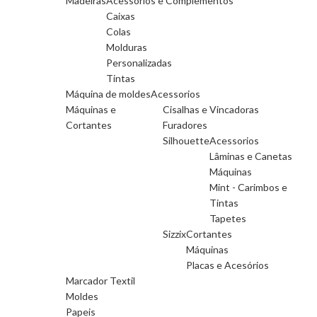
Madeiras
Acessórios e Complementos
Caixas
Colas
Molduras
Personalizadas
Tintas
Máquina de moldes
Acessorios
Máquinas e
Cisalhas e Vincadoras
Cortantes
Furadores
Silhouette
Acessorios
Lâminas e Canetas
Máquinas
Mint - Carimbos e
Tintas
Tapetes
Sizzix
Cortantes
Máquinas
Placas e Acesórios
Marcador Textil
Moldes
Papeis