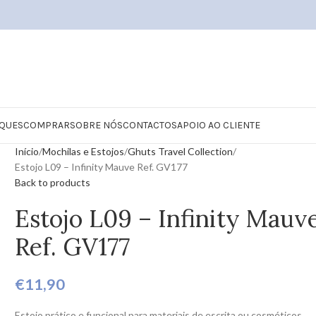
QUES
COMPRAR
SOBRE NÓS
CONTACTOS
APOIO AO CLIENTE
Início
Mochilas e Estojos
Ghuts Travel Collection
Estojo L09 – Infinity Mauve Ref. GV177
Back to products
Estojo L09 – Infinity Mauv
Ref. GV177
€
11,90
Estojo prático e funcional para materiais de escrita ou cosméticos.