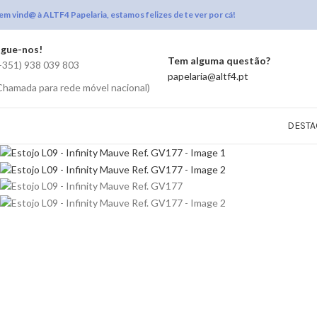
em vind@ à ALTF4 Papelaria, estamos felizes de te ver por cá!
igue-nos!
Tem alguma questão?
+351) 938 039 803
papelaria@altf4.pt
Chamada para rede móvel nacional)
DESTA