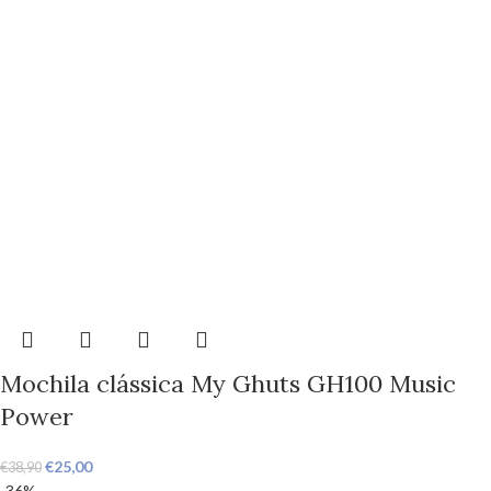
Mochila clássica My Ghuts GH100 Music
Power
€
25,00
€
38,90
-36%