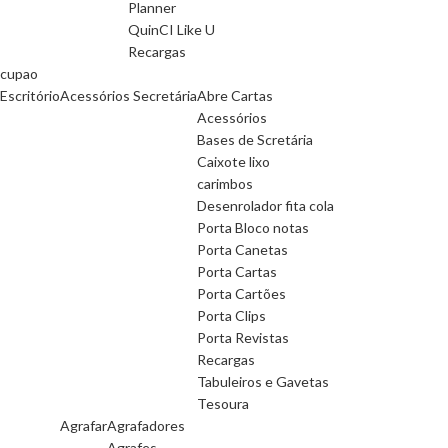
Planner
QuinCI Like U
Recargas
cupao
Escritório
Acessórios Secretária
Abre Cartas
Acessórios
Bases de Scretária
Caixote lixo
carimbos
Desenrolador fita cola
Porta Bloco notas
Porta Canetas
Porta Cartas
Porta Cartões
Porta Clips
Porta Revistas
Recargas
Tabuleiros e Gavetas
Tesoura
Agrafar
Agrafadores
Agrafes