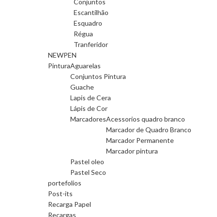
Conjuntos
Escantilhão
Esquadro
Régua
Tranferidor
NEWPEN
Pintura
Aguarelas
Conjuntos Pintura
Guache
Lapis de Cera
Lápis de Cor
Marcadores
Acessorios quadro branco
Marcador de Quadro Branco
Marcador Permanente
Marcador pintura
Pastel oleo
Pastel Seco
portefolios
Post-its
Recarga Papel
Recargas