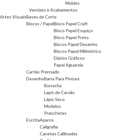
Moldes
Vernizes e Acabamentos
Artes Visuais
Bases de Corte
Blocos / Papel
Bloco Papel Craft
Bloco Papel Esquiço
Bloco Papel Preto
Blocos Papel Desenho
Blocos Papel Milimétrico
Diários Gráficos
Papel Aguarela
Cartão Prensado
Desenho
Barra Para Pintura
Borracha
Lapis de Carvão
Lápis Seco
Modelos
Pranchetas
Escrita
Aparos
Caligrafia
Canetas Calibradas