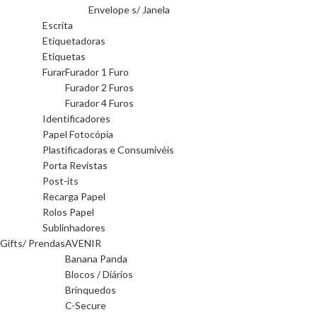
Envelope s/ Janela
Escrita
Etiquetadoras
Etiquetas
Furar
Furador 1 Furo
Furador 2 Furos
Furador 4 Furos
Identificadores
Papel Fotocópia
Plastificadoras e Consumivéis
Porta Revistas
Post-its
Recarga Papel
Rolos Papel
Sublinhadores
Gifts/ Prendas
AVENIR
Banana Panda
Blocos / Diários
Brinquedos
C-Secure