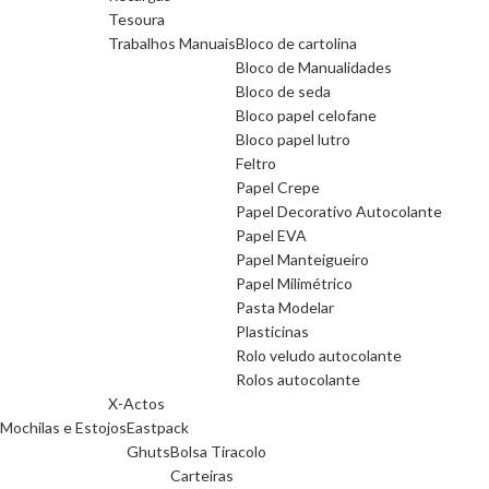
Tesoura
Trabalhos Manuais
Bloco de cartolina
Bloco de Manualidades
Bloco de seda
Bloco papel celofane
Bloco papel lutro
Feltro
Papel Crepe
Papel Decorativo Autocolante
Papel EVA
Papel Manteigueiro
Papel Milimétrico
Pasta Modelar
Plasticinas
Rolo veludo autocolante
Rolos autocolante
X-Actos
Mochilas e Estojos
Eastpack
Ghuts
Bolsa Tiracolo
Carteiras