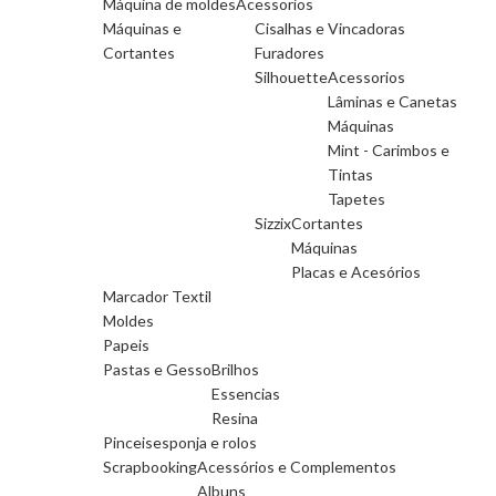
Máquina de moldes
Acessorios
Máquinas e
Cisalhas e Vincadoras
Cortantes
Furadores
Silhouette
Acessorios
Lâminas e Canetas
Máquinas
Mint - Carimbos e
Tintas
Tapetes
Sizzix
Cortantes
Máquinas
Placas e Acesórios
Marcador Textil
Moldes
Papeis
Pastas e Gesso
Brilhos
Essencias
Resina
Pinceis
esponja e rolos
Scrapbooking
Acessórios e Complementos
Albuns