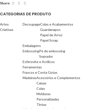
Share:
CATEGORIAS DE PRODUTO
Artes
Decoupage
Colas e Acabamentos
Criativas
Guardanapos
Papel de Arroz
Papel Scrap
Embalagens
Embossing
Pó de embossing
Soprador
Esferovite e Acrilicos
Ferramentas
Frascos e Conta Gotas
Madeiras
Acessórios e Complementos
Caixas
Colas
Molduras
Personalizadas
Tintas