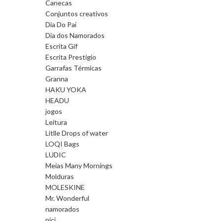
Canecas
Conjuntos creativos
Dia Do Pai
Dia dos Namorados
Escrita Gif
Escrita Prestigio
Garrafas Térmicas
Granna
HAKU YOKA
HEADU
jogos
Leitura
Litlle Drops of water
LOQI Bags
LUDIC
Meias Many Mornings
Molduras
MOLESKINE
Mr. Wonderful
namorados
nici