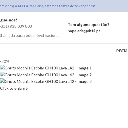
em vind@ à ALTF4 Papelaria, estamos felizes de te ver por cá!
igue-nos!
Tem alguma questão?
+351) 938 039 803
papelaria@altf4.pt
Chamada para rede móvel nacional)
DESTA
-30%
Click to enlarge