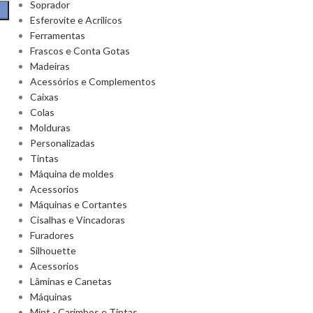
Soprador
Esferovite e Acrilicos
Ferramentas
Frascos e Conta Gotas
Madeiras
Acessórios e Complementos
Caixas
Colas
Molduras
Personalizadas
Tintas
Máquina de moldes
Acessorios
Máquinas e Cortantes
Cisalhas e Vincadoras
Furadores
Silhouette
Acessorios
Lâminas e Canetas
Máquinas
Mint - Carimbos e Tintas