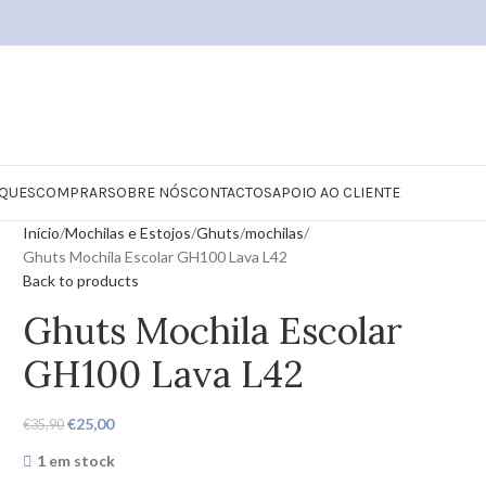
QUES
COMPRAR
SOBRE NÓS
CONTACTOS
APOIO AO CLIENTE
Início
Mochilas e Estojos
Ghuts
mochilas
Ghuts Mochila Escolar GH100 Lava L42
Back to products
Ghuts Mochila Escolar
GH100 Lava L42
€
25,00
€
35,90
1 em stock