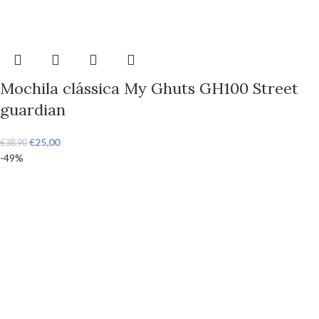
Mochila clássica My Ghuts GH100 Street
guardian
€
25,00
€
38,90
-49%