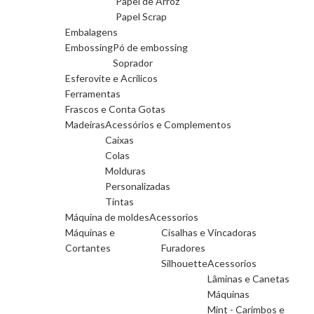
Papel de Arroz
Papel Scrap
Embalagens
Embossing
Pó de embossing
Soprador
Esferovite e Acrilicos
Ferramentas
Frascos e Conta Gotas
Madeiras
Acessórios e Complementos
Caixas
Colas
Molduras
Personalizadas
Tintas
Máquina de moldes
Acessorios
Máquinas e
Cisalhas e Vincadoras
Cortantes
Furadores
Silhouette
Acessorios
Lâminas e Canetas
Máquinas
Mint - Carimbos e