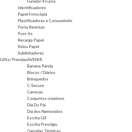
Furador 4 Furos
Identificadores
Papel Fotocópia
Plastificadoras e Consumivéis
Porta Revistas
Post-its
Recarga Papel
Rolos Papel
Sublinhadores
Gifts/ Prendas
AVENIR
Banana Panda
Blocos / Diários
Brinquedos
C-Secure
Canecas
Conjuntos creativos
Dia Do Pai
Dia dos Namorados
Escrita Gif
Escrita Prestigio
Garrafas Térmicas