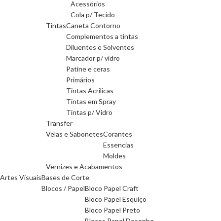
Acessórios
Cola p/ Tecido
Tintas
Caneta Contorno
Complementos a tintas
Diluentes e Solventes
Marcador p/ vidro
Patine e ceras
Primários
Tintas Acrilicas
Tintas em Spray
Tintas p/ Vidro
Transfer
Velas e Sabonetes
Corantes
Essencias
Moldes
Vernizes e Acabamentos
Artes Visuais
Bases de Corte
Blocos / Papel
Bloco Papel Craft
Bloco Papel Esquiço
Bloco Papel Preto
Blocos Papel Desenho