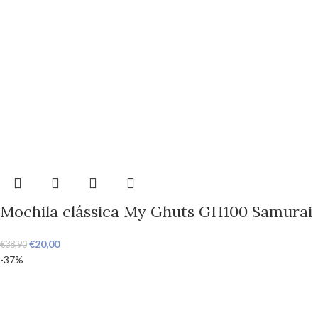
Mochila clássica My Ghuts GH100 Samurai
€
20,00
€
38,90
-37%