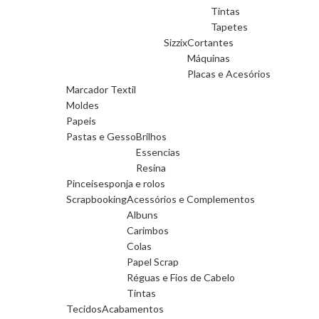
Tintas
Tapetes
Sizzix
Cortantes
Máquinas
Placas e Acesórios
Marcador Textil
Moldes
Papeis
Pastas e Gesso
Brilhos
Essencias
Resina
Pinceis
esponja e rolos
Scrapbooking
Acessórios e Complementos
Albuns
Carimbos
Colas
Papel Scrap
Réguas e Fios de Cabelo
Tintas
Tecidos
Acabamentos