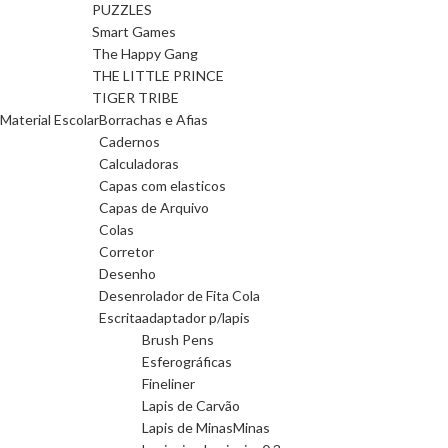
PUZZLES
Smart Games
The Happy Gang
THE LITTLE PRINCE
TIGER TRIBE
Material Escolar
Borrachas e Afias
Cadernos
Calculadoras
Capas com elasticos
Capas de Arquivo
Colas
Corretor
Desenho
Desenrolador de Fita Cola
Escrita
adaptador p/lapis
Brush Pens
Esferográficas
Fineliner
Lapis de Carvão
Lapis de Minas
Minas