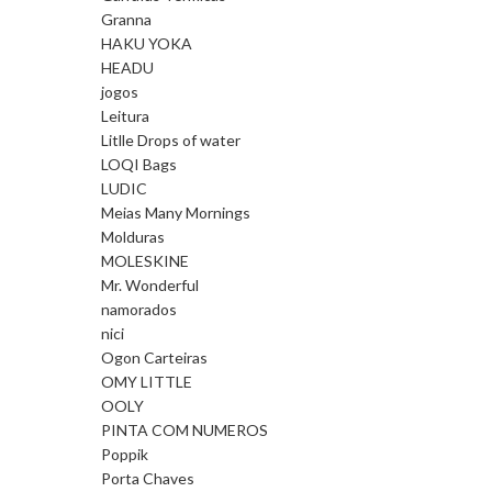
Granna
HAKU YOKA
HEADU
jogos
Leitura
Litlle Drops of water
LOQI Bags
LUDIC
Meias Many Mornings
Molduras
MOLESKINE
Mr. Wonderful
namorados
nici
Ogon Carteiras
OMY LITTLE
OOLY
PINTA COM NUMEROS
Poppik
Porta Chaves