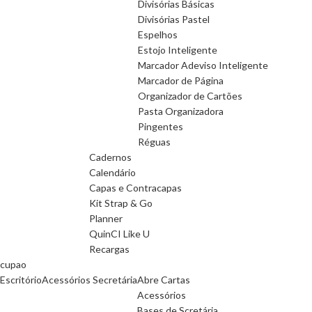
Divisórias Básicas
Divisórias Pastel
Espelhos
Estojo Inteligente
Marcador Adeviso Inteligente
Marcador de Página
Organizador de Cartões
Pasta Organizadora
Pingentes
Réguas
Cadernos
Calendário
Capas e Contracapas
Kit Strap & Go
Planner
QuinCI Like U
Recargas
cupao
Escritório
Acessórios Secretária
Abre Cartas
Acessórios
Bases de Scretária