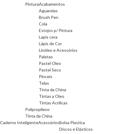
Pintura
Acabamentos
Aguarelas
Brush Pen
Cola
Estojos p/ Pintura
Lapis cera
Lápis de Cor
Linóleo e Acessórios
Paletas
Pastel Oleo
Pastel Seco
Pinceis
Telas
Tinta da China
Tintas a Oleo
Tintas Acrilicas
Polipropileno
Tinta da China
Caderno Inteligente
Acessórios
Bolsa Plastica
Discos e Elásticos