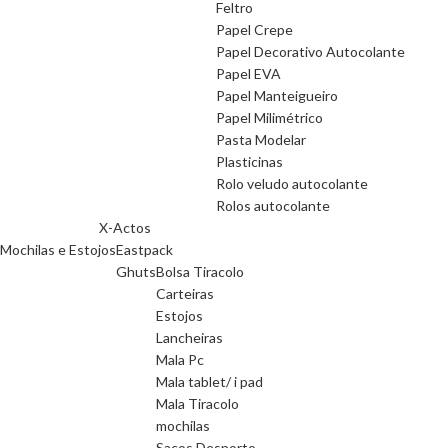
Feltro
Papel Crepe
Papel Decorativo Autocolante
Papel EVA
Papel Manteigueiro
Papel Milimétrico
Pasta Modelar
Plasticinas
Rolo veludo autocolante
Rolos autocolante
X-Actos
Mochilas e Estojos
Eastpack
Ghuts
Bolsa Tiracolo
Carteiras
Estojos
Lancheiras
Mala Pc
Mala tablet/ i pad
Mala Tiracolo
mochilas
Sacos Desporto