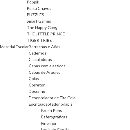
Poppik
Porta Chaves
PUZZLES
Smart Games
The Happy Gang
THE LITTLE PRINCE
TIGER TRIBE
Material Escolar
Borrachas e Afias
Cadernos
Calculadoras
Capas com elasticos
Capas de Arquivo
Colas
Corretor
Desenho
Desenrolador de Fita Cola
Escrita
adaptador p/lapis
Brush Pens
Esferográficas
Fineliner
Lapis de Carvão