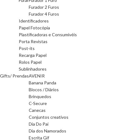
Furar
Furador 1 Furo
Furador 2 Furos
Furador 4 Furos
Identificadores
Papel Fotocópia
Plastificadoras e Consumivéis
Porta Revistas
Post-its
Recarga Papel
Rolos Papel
Sublinhadores
Gifts/ Prendas
AVENIR
Banana Panda
Blocos / Diários
Brinquedos
C-Secure
Canecas
Conjuntos creativos
Dia Do Pai
Dia dos Namorados
Escrita Gif