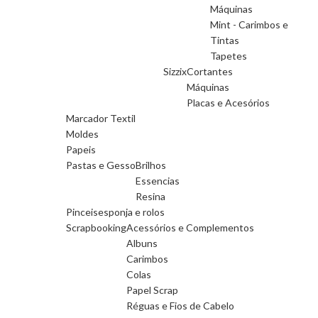
Máquinas
Mint - Carimbos e
Tintas
Tapetes
Sizzix
Cortantes
Máquinas
Placas e Acesórios
Marcador Textil
Moldes
Papeis
Pastas e Gesso
Brilhos
Essencias
Resina
Pinceis
esponja e rolos
Scrapbooking
Acessórios e Complementos
Albuns
Carimbos
Colas
Papel Scrap
Réguas e Fios de Cabelo