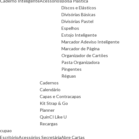
Caderno Inteligente
Acessórios
Bolsa Plastica
Discos e Elásticos
Divisórias Básicas
Divisórias Pastel
Espelhos
Estojo Inteligente
Marcador Adeviso Inteligente
Marcador de Página
Organizador de Cartões
Pasta Organizadora
Pingentes
Réguas
Cadernos
Calendário
Capas e Contracapas
Kit Strap & Go
Planner
QuinCI Like U
Recargas
cupao
Escritório
Acessórios Secretária
Abre Cartas