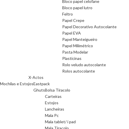
Bloco papel celofane
Bloco papel lutro
Feltro
Papel Crepe
Papel Decorativo Autocolante
Papel EVA
Papel Manteigueiro
Papel Milimétrico
Pasta Modelar
Plasticinas
Rolo veludo autocolante
Rolos autocolante
X-Actos
Mochilas e Estojos
Eastpack
Ghuts
Bolsa Tiracolo
Carteiras
Estojos
Lancheiras
Mala Pc
Mala tablet/ i pad
Mala Tiracolo