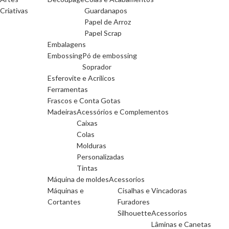
Criativas
Guardanapos
Papel de Arroz
Papel Scrap
Embalagens
Embossing
Pó de embossing
Soprador
Esferovite e Acrilicos
Ferramentas
Frascos e Conta Gotas
Madeiras
Acessórios e Complementos
Caixas
Colas
Molduras
Personalizadas
Tintas
Máquina de moldes
Acessorios
Máquinas e
Cisalhas e Vincadoras
Cortantes
Furadores
Silhouette
Acessorios
Lâminas e Canetas