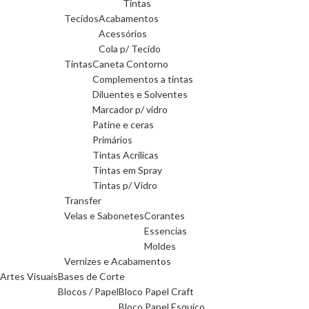
Tintas
Tecidos
Acabamentos
Acessórios
Cola p/ Tecido
Tintas
Caneta Contorno
Complementos a tintas
Diluentes e Solventes
Marcador p/ vidro
Patine e ceras
Primários
Tintas Acrilicas
Tintas em Spray
Tintas p/ Vidro
Transfer
Velas e Sabonetes
Corantes
Essencias
Moldes
Vernizes e Acabamentos
Artes Visuais
Bases de Corte
Blocos / Papel
Bloco Papel Craft
Bloco Papel Esquiço