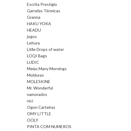
Escrita Prestigio
Garrafas Térmicas
Granna
HAKU YOKA
HEADU
jogos
Leitura
Litlle Drops of water
LOQI Bags
LUDIC
Meias Many Mornings
Molduras
MOLESKINE
Mr. Wonderful
namorados
nici
Ogon Carteiras
OMY LITTLE
OOLY
PINTA COM NUMEROS